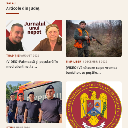
SĂLAJ
Articole din Județ
TRADIȚIE
5 AUGUST 2026
(VIDEO) Faimoasă și populară în
TIMP LIBER
11 DECEMBRIE 2025
mediul online, la…
(VIDEO) Vânătoare ca pe vremea
bunicilor, cu puștile…
ȘTIRI
8 IULIE 2024