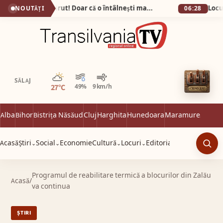
Bunătatea n-a dispărut! Doar că o întâlnești mai rar…
NOUTĂȚI
06:28
Parțial noros
SĂLAJ
27°C
49%
9 km/h
Alba
Bihor
Bistrița Năsăud
Cluj
Harghita
Hunedoara
Maramureș
Satu 
Acasă
Știri
Social
Economie
Cultură
Locuri
Editorial
⌄
⌄
⌄
⌄
Caut
Programul de reabilitare termică a blocurilor din Zalău
Acasă
/
va continua
ȘTIRI