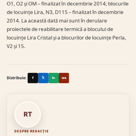
O1, O2 și OM – finalizat în decembrie 2014; blocurile
de locuințe Lira, N3, D115 – finalizat în decembrie
2014. La această dată mai sunt în derulare
proiectele de reabilitare termică a blocului de
locuinţe Lira Cristal şi a blocurilor de locuinţe Perla,
V2 și 15.
Distribuie:
f
𝕏
in
wa
RT
DESPRE REDACȚIE