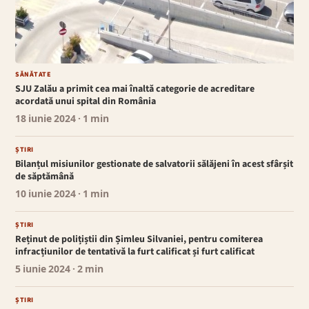
SĂNĂTATE
SJU Zalău a primit cea mai înaltă categorie de acreditare
acordată unui spital din România
18 iunie 2024
· 1 min
ȘTIRI
Bilanțul misiunilor gestionate de salvatorii sălăjeni în acest sfârșit
de săptămână
10 iunie 2024
· 1 min
ȘTIRI
Reținut de polițiștii din Șimleu Silvaniei, pentru comiterea
infracțiunilor de tentativă la furt calificat și furt calificat
5 iunie 2024
· 2 min
ȘTIRI