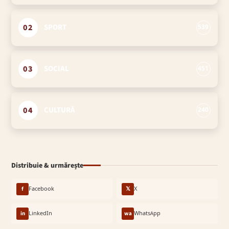
02
SPORT
539
03
SOCIAL
451
04
CULTURĂ
240
Distribuie & urmărește
f
Facebook
𝕏
X
in
LinkedIn
wa
WhatsApp