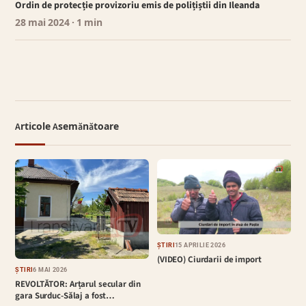
Ordin de protecție provizoriu emis de polițiștii din Ileanda
28 mai 2024
· 1 min
Articole Asemănătoare
ȘTIRI
15 APRILIE 2026
(VIDEO) Ciurdarii de import
ȘTIRI
6 MAI 2026
REVOLTĂTOR: Arțarul secular din
gara Surduc-Sălaj a fost…