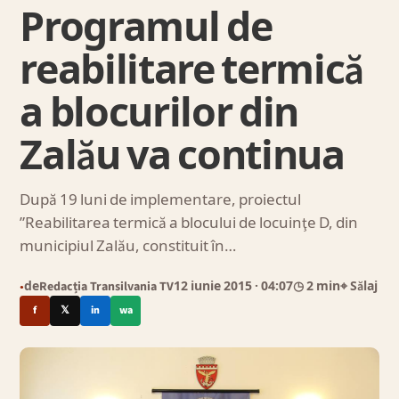
Programul de
reabilitare termică
a blocurilor din
Zalău va continua
După 19 luni de implementare, proiectul
”Reabilitarea termică a blocului de locuinţe D, din
municipiul Zalău, constituit în…
de
Redacția Transilvania TV
12 iunie 2015
· 04:07
◷ 2 min
⌖ Sălaj
●
f
𝕏
in
wa