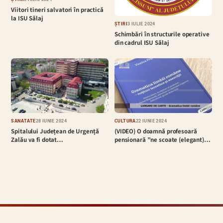
Viitori tineri salvatori în practică
la ISU Sălaj
ȘTIRI
3 IULIE 2024
Schimbări în structurile operative
din cadrul ISU Sălaj
SĂNĂTATE
28 IUNIE 2024
CULTURĂ
22 IUNIE 2024
Spitalului Județean de Urgență
(VIDEO) O doamnă profesoară
Zalău va fi dotat…
pensionară ”ne scoate (elegant)…