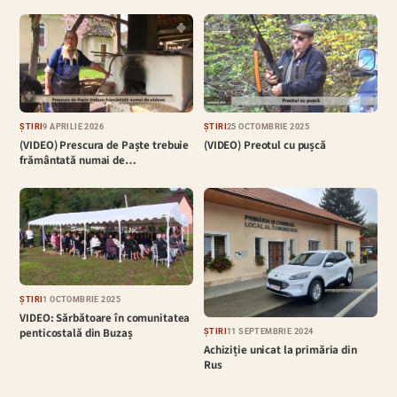
ȘTIRI
9 APRILIE 2026
ȘTIRI
25 OCTOMBRIE 2025
(VIDEO) Prescura de Paște trebuie
(VIDEO) Preotul cu pușcă
frământată numai de…
ȘTIRI
1 OCTOMBRIE 2025
VIDEO: Sărbătoare în comunitatea
penticostală din Buzaș
ȘTIRI
11 SEPTEMBRIE 2024
Achiziție unicat la primăria din
Rus