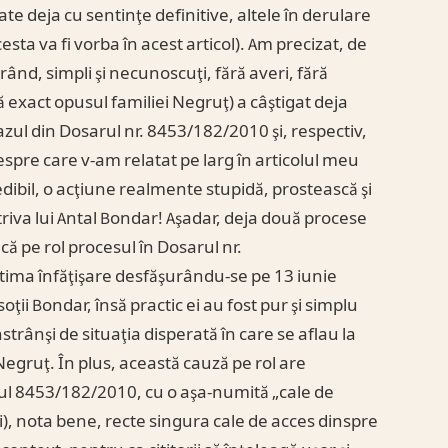
 deja cu sentinţe definitive, altele în derulare
sta va fi vorba în acest articol). Am precizat, de
nd, simpli şi necunoscuţi, fără averi, fără
că exact opusul familiei Negruţ) a câştigat deja
zul din Dosarul nr. 8453/182/2010 şi, respectiv,
spre care v-am relatat pe larg în articolul meu
edibil, o acţiune realmente stupidă, prostească şi
riva lui Antal Bondar! Aşadar, deja două procese
ncă pe rol procesul în Dosarul nr.
tima înfăţişare desfăşurându-se pe 13 iunie
oţii Bondar, însă practic ei au fost pur şi simplu
trânşi de situaţia disperată în care se aflau la
Negruţ. În plus, această cauză pe rol are
rul 8453/182/2010, cu o aşa-numită „cale de
i), nota bene, recte singura cale de acces dinspre