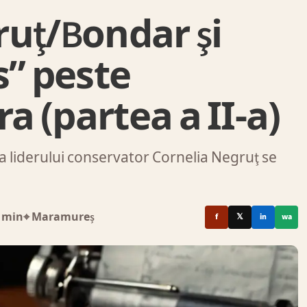
uţ/Bondar şi
s” peste
ra (partea a II-a)
lia liderului conservator Cornelia Negruţ se
 min
⌖ Maramureș
f
𝕏
in
wa