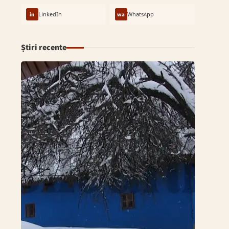
in
LinkedIn
wa
WhatsApp
Știri recente