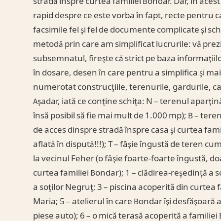
stradă înspre curtea familiei Bondar. Dar, în acest 
rapid despre ce este vorba în fapt, recte pentru 
facsimile fel şi fel de documente complicate şi sch
metodă prin care am simplificat lucrurile: vă prez
subsemnatul, fireşte că strict pe baza informaţiil
în dosare, desen în care pentru a simplifica şi ma
numerotat construcţiile, terenurile, gardurile, ca
Aşadar, iată ce conţine schiţa: N – terenul aparţi
însă posibil să fie mai mult de 1.000 mp); B – ter
de acces dinspre stradă înspre casa şi curtea fam
aflată în dispută!!!); T – fâşie îngustă de teren c
la vecinul Feher (o fâşie foarte-foarte îngustă, do
curtea familiei Bondar); 1 – clădirea-reşedinţă a soţ
a soţilor Negruţ; 3 – piscina acoperită din curtea f
Maria; 5 – atelierul în care Bondar îşi desfăşoară a
piese auto); 6 – o mică terasă acoperită a familiei