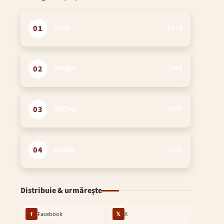
01
ȘTIRI
6110
02
SPORT
2496
03
SOCIAL
885
04
RURAL
295
Distribuie & urmărește
f
Facebook
𝕏
X