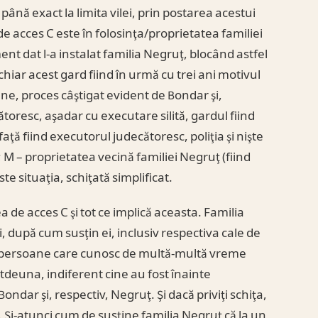
până exact la limita vilei, prin postarea acestui
de acces C este în folosinţa/proprietatea familiei
ent dat l-a instalat familia Negruţ, blocând astfel
chiar acest gard fiind în urmă cu trei ani motivul
ne, proces câştigat evident de Bondar şi,
toresc, aşadar cu executare silită, gardul fiind
aţă fiind executorul judecătoresc, poliţia şi nişte
; M – proprietatea vecină familiei Negruţ (fiind
e situaţia, schiţată simplificat.
a de acces C şi tot ce implică aceasta. Familia
, după cum susţin ei, inclusiv respectiva cale de
n persoane care cunosc de multă-multă vreme
otdeuna, indiferent cine au fost înainte
Bondar şi, respectiv, Negruţ. Şi dacă priviţi schiţa,
cum. Şi-atunci cum de susţine familia Negruţ că la un