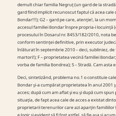
demult chiar familia Negruţ (un gard de la stradă 
gard fiind implicit recunoscut faptul că acea cale 
Bondar!!!); G2 – gard pe care, atenţie!, la un mom
accesul familiei Bondar înspre propria-i locuinţă (
procesului în Dosarul nr. 8453/182/2010, nota be
conform sentinţei definitive, prin executor judecă
înlăturat în septembrie 2010 – deci, subliniez, de f
martori!); F – proprietatea vecină familiei Bondar
vorba de familia Bondrea); S – Stradă. Cam asta est
Deci, sintetizând, problema no.1 o constituie cale
Bondar şi-a cumpărat proprietatea în anul 2001 şi
acces; după cum am aflat şi eu şi după cum spu
situaţia, de fapt acea cale de acces a existat dint
proprietarii terenurilor care azi aparţin familiilor 
e logic şi evident să fi fost astfel, să fie aşa şi a