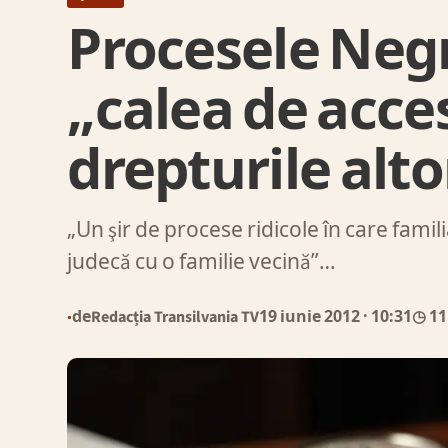
Procesele Negr
„calea de acce
drepturile alto
„Un şir de procese ridicole în care fami
judecă cu o familie vecină”…
de
Redacția Transilvania TV
19 iunie 2012
· 10:31
◷ 11
●