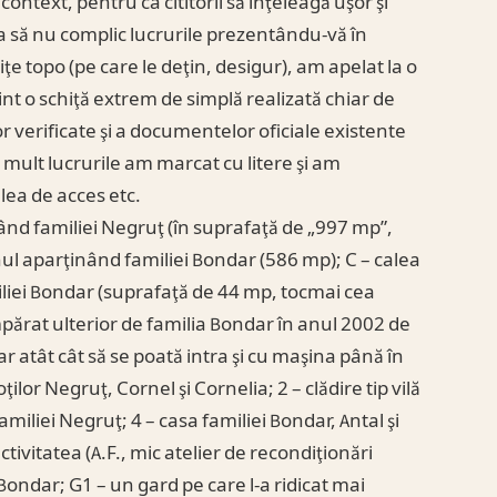
context, pentru ca cititorii să înţeleagă uşor şi
ca să nu complic lucrurile prezentându-vă în
iţe topo (pe care le deţin, desigur), am apelat la o
int o schiţă extrem de simplă realizată chiar de
or verificate şi a documentelor oficiale existente
i mult lucrurile am marcat cu litere şi am
lea de acces etc.
nând familiei Negruţ (în suprafaţă de „997 mp”,
enul aparţinând familiei Bondar (586 mp); C – calea
iliei Bondar (suprafaţă de 44 mp, tocmai cea
umpărat ulterior de familia Bondar în anul 2002 de
ar atât cât să se poată intra şi cu maşina până în
ilor Negruţ, Cornel şi Cornelia; 2 – clădire tip vilă
amiliei Negruţ; 4 – casa familiei Bondar, Antal şi
ctivitatea (A.F., mic atelier de recondiţionări
 Bondar; G1 – un gard pe care l-a ridicat mai