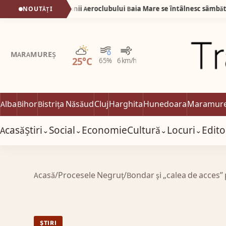
IDEO) Veteranii Aeroclubului Baia Mare se întâlnesc sâmbătă 6 iunie
NOUTĂȚI
Parțial noros
MARAMUREȘ
25°C
65%
6 km/h
Alba
Bihor
Bistrița Năsăud
Cluj
Harghita
Hunedoara
Maramur
Acasă
Știri
Social
Economie
Cultură
Locuri
Edito
⌄
⌄
⌄
⌄
Acasă
/
Procesele Negruţ/Bondar şi „calea de acces” p
ȘTIRI