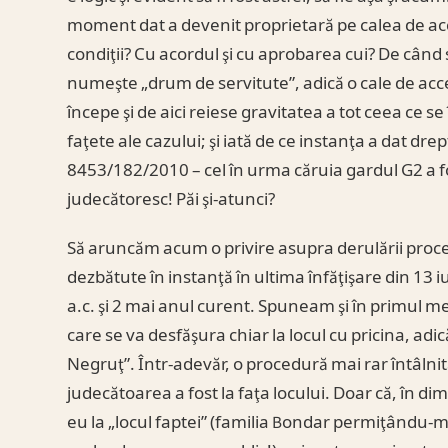
moment dat a devenit proprietară pe calea de acc
condiţii? Cu acordul şi cu aprobarea cui? De când 
numeşte „drum de servitute”, adică o cale de acces
începe şi de aici reiese gravitatea a tot ceea ce s
faţete ale cazului; şi iată de ce instanţa a dat dr
8453/182/2010 – cel în urma căruia gardul G2 a fo
judecătoresc! Păi şi-atunci?
Să aruncăm acum o privire asupra derulării proc
dezbătute în instanţă în ultima înfăţişare din 13 iu
a.c. şi 2 mai anul curent. Spuneam şi în primul meu 
care se va desfăşura chiar la locul cu pricina, adică
Negruţ”. Într-adevăr, o procedură mai rar întâlnit
judecătoarea a fost la faţa locului. Doar că, în dim
eu la „locul faptei” (familia Bondar permiţându-mi