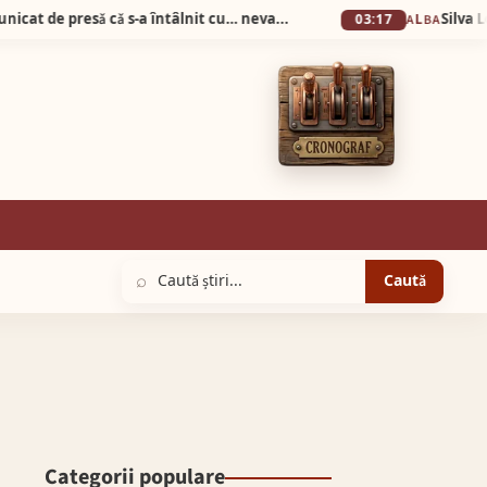
Știrea zilei! Prefectul de Alba a dat comunicat de presǎ cǎ s-a întâlnit cu… nevastă-sa la…Prefecturǎ!
03:17
ALBA
⌕
Caută
Categorii populare