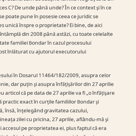
es C? De unde până unde? În ce context şi în ce
se poate pune în posesie ceea ce juridic se
 unică înspre o proprietate? Ei bine, de aici
e întâmplă din 2008 până astăzi, cu toate celelalte
eptate familiei Bondar în cazul procesului
st înlăturat cu ajutorul executorului
esului în Dosarul 11464/182/2009, asupra celor
nie, dar puţin şi asupra înfăţişărilor din 27 aprilie
articol că pe data de 27 aprilie va fi „o înfăţişare
 practic exact în curţile familiilor Bondar şi
ă, însă, înţelegând gravitatea cazului,
ineaţa zilei cu pricina, 27 aprilie, aflându-mă şi
 accesul pe proprietatea ei, plus faptul că era