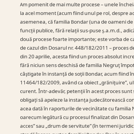
Am pomenit de mai multe procese – unele încheiate
la acel moment (acum fiind unul pe rol, despre ace
asemenea, că familia Bondar (una de oameni de râ
funcţii publice, fără relaţii sus-puse ş.a.m.d., adi
două procese foarte importante; este vorba de ca
de cazul din Dosarul nr. 448/182/2011 – proces de
din 20 aprilie, acesta fiind un proces absolut incr
fără niciun sens deschisă de familia Negruţ împot
câştigate în instanţă de soţii Bondar, acum fiind î
11464/182/2009, având ca obiect „grăniţuire”, ul
curent. Într-adevăr, petenţii în acest proces sunt s
obligaţi să apeleze la instanţa judecătorească cons
acea dată în raporturile de vecinătate cu familia 
oarecum legătură cu procesul finalizat din Dosa
acces” sau „drum de servitute” (în termeni juridic