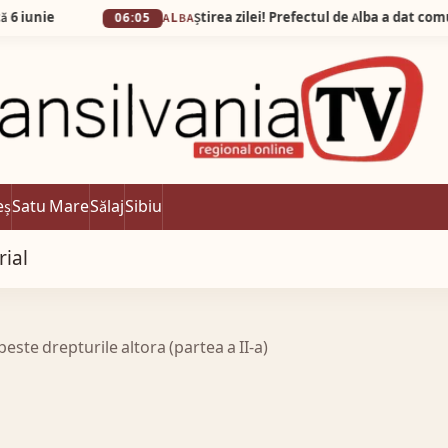
06:05
ALBA
eș
Satu Mare
Sălaj
Sibiu
rial
este drepturile altora (partea a II-a)