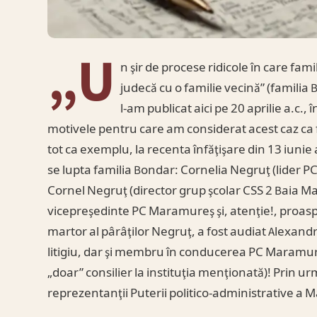
„U
n şir de procese ridicole în care fam
judecă cu o familie vecină” (familia B
l-am publicat aici pe 20 aprilie a.c.
motivele pentru care am considerat acest caz ca fi
tot ca exemplu, la recenta înfăţişare din 13 iunie
se lupta familia Bondar: Cornelia Negruţ (lider
Cornel Negruţ (director grup şcolar CSS 2 Baia Ma
vicepreşedinte PC Maramureş şi, atenţie!, proaspă
martor al pârâţilor Negruţ, a fost audiat Alexandr
litigiu, dar şi membru în conducerea PC Maramur
„doar” consilier la instituţia menţionată)! Prin
reprezentanţii Puterii politico-administrative a