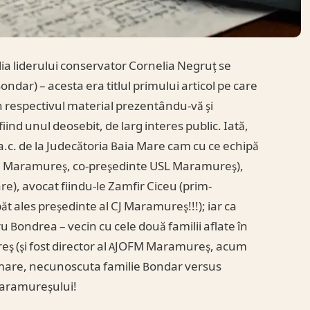
ilia liderului conservator Cornelia Negruţ se
ondar) – acesta era titlul primului articol pe care
, în respectivul material prezentându-vă şi
ind unul deosebit, de larg interes public. Iată,
 a.c. de la Judecătoria Baia Mare cam cu ce echipă
 PC Maramureş, co-preşedinte USL Maramureş),
re), avocat fiindu-le Zamfir Ciceu (prim-
t ales preşedinte al CJ Maramureş!!!); iar ca
u Bondrea – vecin cu cele două familii aflate în
eş (şi fost director al AJOFM Maramureş, acum
 urmare, necunoscuta familie Bondar versus
 Maramureşului!