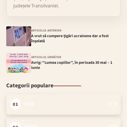
județele Transilvaniei.
ARTICOLUL ANTERIOR
A vrut să cumpere ţigări ucrainene dar a fost
înşelată
ARTICOLUL URMĂTOR
Avrig: “Lumea copiilor”, în perioada 30 mai – 1
iunie
Categorii populare
01
ȘTIRI
6110