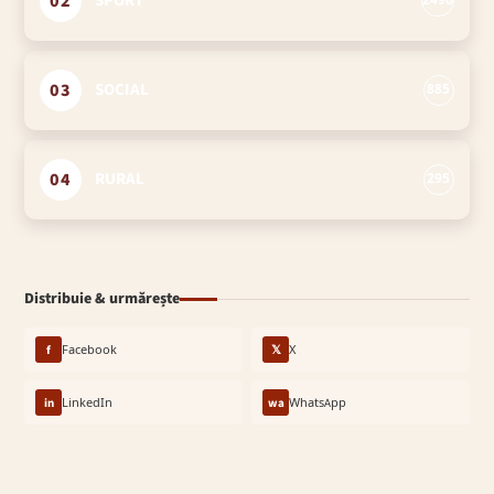
02
SPORT
2496
03
SOCIAL
885
04
RURAL
295
Distribuie & urmărește
f
Facebook
𝕏
X
in
LinkedIn
wa
WhatsApp