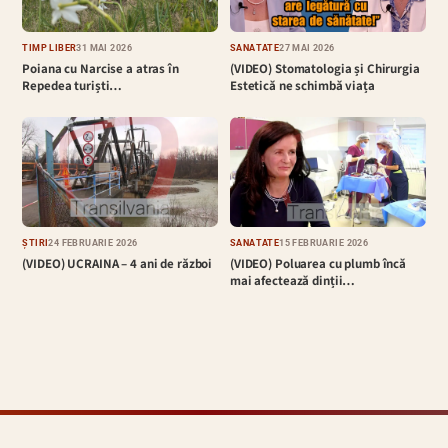
TIMP LIBER
31 MAI 2026
SĂNĂTATE
27 MAI 2026
Poiana cu Narcise a atras în
(VIDEO) Stomatologia și Chirurgia
Repedea turiști…
Estetică ne schimbă viața
ȘTIRI
24 FEBRUARIE 2026
SĂNĂTATE
15 FEBRUARIE 2026
(VIDEO) UCRAINA – 4 ani de război
(VIDEO) Poluarea cu plumb încă
mai afectează dinții…