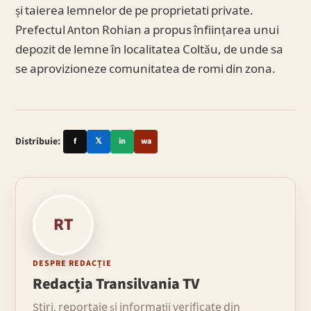
și taierea lemnelor de pe proprietati private.
Prefectul Anton Rohian a propus înfiinṭarea unui
depozit de lemne în localitatea Coltău, de unde sa
se aprovizioneze comunitatea de romi din zona.
Distribuie:
f
𝕏
in
wa
RT
DESPRE REDACȚIE
Redacția Transilvania TV
Știri, reportaje și informații verificate din