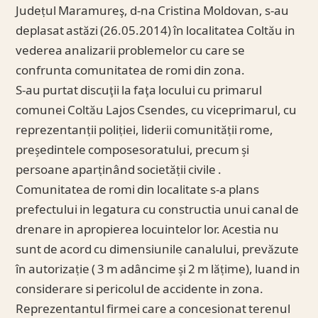
Judeṭul Maramureş, d-na Cristina Moldovan, s-au
deplasat astăzi (26.05.2014) în localitatea Coltău in
vederea analizarii problemelor cu care se
confrunta comunitatea de romi din zona.
S-au purtat discuţii la faţa locului cu primarul
comunei Coltău Lajos Csendes, cu viceprimarul, cu
reprezentanṭii poliṭiei, liderii comunităṭii rome,
președintele composesoratului, precum și
persoane aparṭinând societăṭii civile .
Comunitatea de romi din localitate s-a plans
prefectului in legatura cu constructia unui canal de
drenare in apropierea locuintelor lor. Acestia nu
sunt de acord cu dimensiunile canalului, prevăzute
în autorizaṭie ( 3 m adâncime și 2 m lăṭime), luand in
considerare si pericolul de accidente in zona.
Reprezentantul firmei care a concesionat terenul