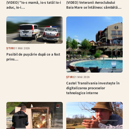
(VIDEO) ”Io-s mamă, io-s tată! Io-i
(VIDEO) Veteranii Aeroclubului
aduc, io-i…
Baia Mare se întâlnesc sâmbătă…
ȘTIRI
31 MAI 2026
Pasibil de pușcărie după ce a fost
prins…
ȘTIRI
21 MAI 2026
Castel Transilvania investește în
digitalizarea proceselor
tehnologice interne