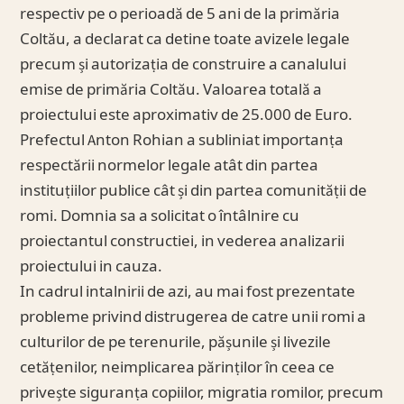
respectiv pe o perioadă de 5 ani de la primăria
Coltău, a declarat ca detine toate avizele legale
precum și autorizaṭia de construire a canalului
emise de primăria Coltău. Valoarea totală a
proiectului este aproximativ de 25.000 de Euro.
Prefectul Anton Rohian a subliniat importanṭa
respectării normelor legale atât din partea
instituṭiilor publice cât și din partea comunităṭii de
romi. Domnia sa a solicitat o întâlnire cu
proiectantul constructiei, in vederea analizarii
proiectului in cauza.
In cadrul intalnirii de azi, au mai fost prezentate
probleme privind distrugerea de catre unii romi a
culturilor de pe terenurile, pășunile și livezile
cetăṭenilor, neimplicarea părinṭilor în ceea ce
privește siguranṭa copiilor, migratia romilor, precum