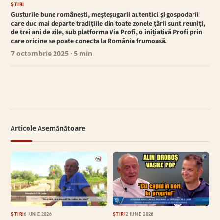
ȘTIRI
Gusturile bune românești, meșteșugarii autentici și gospodarii
care duc mai departe tradițiile din toate zonele țării sunt reuniți,
de trei ani de zile, sub platforma Via Profi, o inițiativă Profi prin
care oricine se poate conecta la România frumoasă.
7 octombrie 2025
· 5 min
Articole Asemănătoare
ȘTIRI
6 IUNIE 2026
ȘTIRI
2 IUNIE 2026