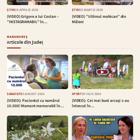
ȘTIRI
28 APRILIE 2026
ȘTIRI
22 MARTIE 2026
(VIDEO) Grigore a lui Costan –
(VIDEO) ”Ultimul mohican” din
”INSTAGRAMABIL” în…
Măleni
MARAMUREȘ
Articole din Județ
▶
SĂNĂTATE
3 AUGUST 2026
SPORT
29 IULIE 2026
(VIDEO): Pacientul cu numărul
(VIDEO): Cei mai buni arcași s-au
10.000! Moment memorabil în…
întrecut în…