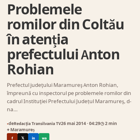
Problemele
romilor din Coltău
în atenția
prefectului Anton
Rohian
Prefectul judeţului Maramureş Anton Rohian,
împreună cu inspectorul pe problemele romilor din
cadrul Instituţiei Prefectului Judeṭul Maramureş, d-
na…
de
Redacția Transilvania TV
26 mai 2014
· 04:29
◷ 2 min
●
⌖ Maramureș
f
𝕏
in
wa