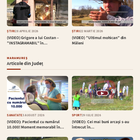
ȘTIRI
28 APRILIE 2026
ȘTIRI
22 MARTIE 2026
(VIDEO) Grigore a lui Costan –
(VIDEO) ”Ultimul mohican” din
”INSTAGRAMABIL” în…
Măleni
MARAMUREȘ
Articole din Județ
▶
SĂNĂTATE
3 AUGUST 2026
SPORT
29 IULIE 2026
(VIDEO): Pacientul cu numărul
(VIDEO): Cei mai buni arcași s-au
10.000! Moment memorabil în…
întrecut în…