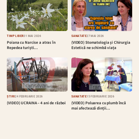
TIMP LIBER
31 MAI 2026
SĂNĂTATE
27 MAI 2026
Poiana cu Narcise a atras în
(VIDEO) Stomatologia și Chirurgia
Repedea turiști…
Estetică ne schimbă viața
ȘTIRI
24 FEBRUARIE 2026
SĂNĂTATE
15 FEBRUARIE 2026
(VIDEO) UCRAINA – 4 ani de război
(VIDEO) Poluarea cu plumb încă
mai afectează dinții…