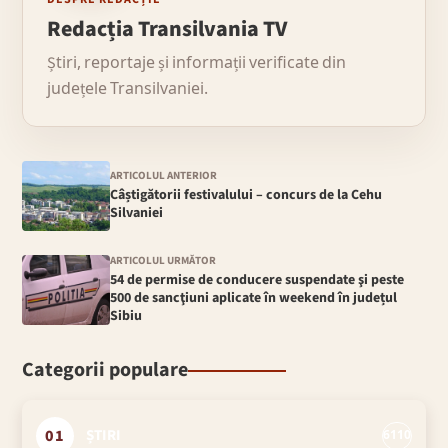
Redacția Transilvania TV
Știri, reportaje și informații verificate din
județele Transilvaniei.
ARTICOLUL ANTERIOR
Câștigătorii festivalului – concurs de la Cehu
Silvaniei
ARTICOLUL URMĂTOR
54 de permise de conducere suspendate şi peste
500 de sancţiuni aplicate în weekend în județul
Sibiu
Categorii populare
01
ȘTIRI
6110