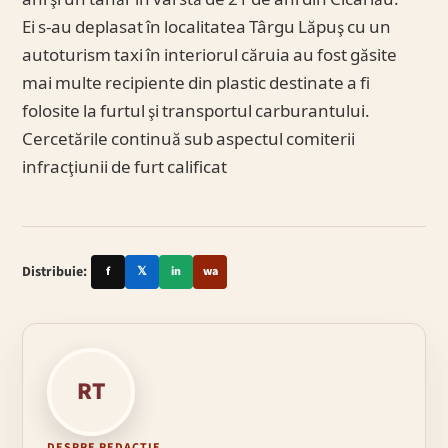
ani şi un tânăr în vârstă de 21 de ani din Cicârlău.
Ei s-au deplasat în localitatea Târgu Lăpuş cu un
autoturism taxi în interiorul căruia au fost găsite
mai multe recipiente din plastic destinate a fi
folosite la furtul şi transportul carburantului.
Cercetările continuă sub aspectul comiterii
infracţiunii de furt calificat
Distribuie:
f
𝕏
in
wa
RT
DESPRE REDACȚIE