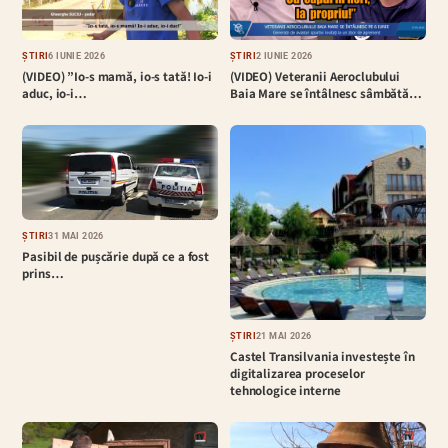
ȘTIRI
6 IUNIE 2026
ȘTIRI
2 IUNIE 2026
(VIDEO) ”Io-s mamă, io-s tată! Io-i
(VIDEO) Veteranii Aeroclubului
aduc, io-i…
Baia Mare se întâlnesc sâmbătă…
ȘTIRI
31 MAI 2026
Pasibil de pușcărie după ce a fost
prins…
ȘTIRI
21 MAI 2026
Castel Transilvania investește în
digitalizarea proceselor
tehnologice interne