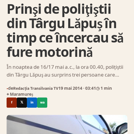
Prinşi de poliţiştii
din Târgu Lăpuș în
timp ce încercau să
fure motorină
În noaptea de 16/17 mai a.c., la ora 00.40, poliţiştii
din Târgu Lăpuş au surprins trei persoane care…
de
Redacția Transilvania TV
19 mai 2014
· 03:41
◷ 1 min
●
⌖ Maramureș
f
𝕏
in
wa