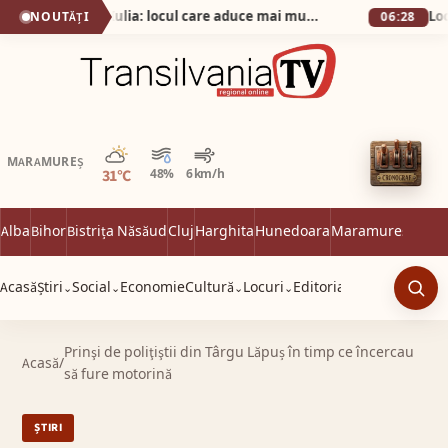
Secretul din Alba Iulia: locul care aduce mai mulți vizitatori decât Cetatea!
NOUTĂȚI
06:28
Parțial noros
MARAMUREȘ
31°C
48%
6 km/h
Alba
Bihor
Bistrița Năsăud
Cluj
Harghita
Hunedoara
Maramureș
Satu 
Acasă
Știri
Social
Economie
Cultură
Locuri
Editorial
⌄
⌄
⌄
⌄
Caut
Prinşi de poliţiştii din Târgu Lăpuș în timp ce încercau
Acasă
/
să fure motorină
ȘTIRI