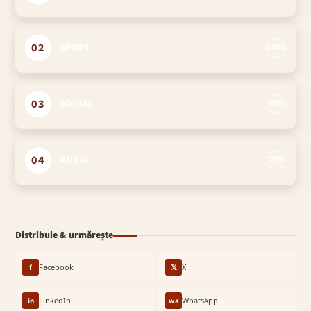
02
SPORT
2496
03
SOCIAL
885
04
RURAL
295
Distribuie & urmărește
f
Facebook
𝕏
X
in
LinkedIn
wa
WhatsApp