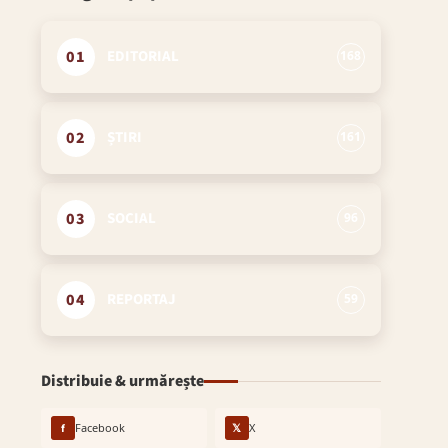
01
EDITORIAL
168
02
ȘTIRI
161
03
SOCIAL
96
04
REPORTAJ
59
Distribuie & urmărește
f
Facebook
𝕏
X