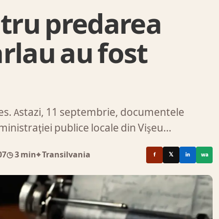
ntru predarea
rlau au fost
s. Astazi, 11 septembrie, documentele
nistraţiei publice locale din Vişeu…
07
◷ 3 min
⌖ Transilvania
f
𝕏
in
wa