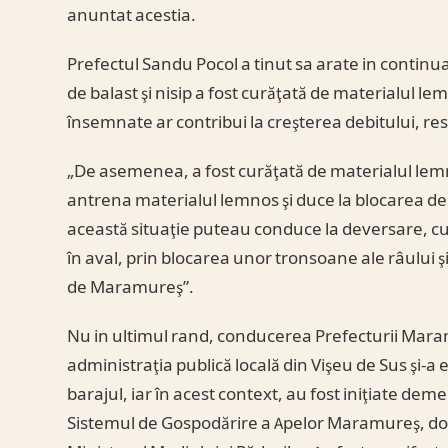
anuntat acestia.
Prefectul Sandu Pocol a tinut sa arate in contin
de balast şi nisip a fost curăţată de materialul lem
însemnate ar contribui la creşterea debitului, res
„De asemenea, a fost curăţată de materialul lem
antrena materialul lemnos şi duce la blocarea de
această situaţie puteau conduce la deversare, cu
în aval, prin blocarea unor tronsoane ale râului 
de Maramureş”.
Nu in ultimul rand, conducerea Prefecturii Mara
administraţia publică locală din Vişeu de Sus şi-a
barajul, iar în acest context, au fost iniţiate demer
Sistemul de Gospodărire a Apelor Maramureş, do