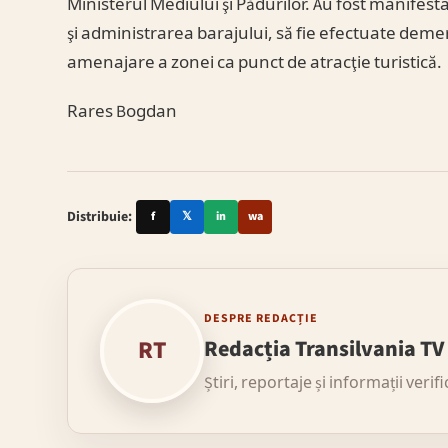
Ministerul Mediului şi Pădurilor. Au fost manifes
şi administrarea barajului, să fie efectuate demer
amenajare a zonei ca punct de atracţie turistică.
Rares Bogdan
Distribuie:
f
𝕏
in
wa
DESPRE REDACȚIE
RT
Redacția Transilvania TV
Știri, reportaje și informații verif