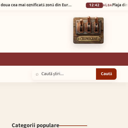
Silva Logistic Services. Muntele Bǎişorii, a doua cea mai oznificatǎ zonǎ din Europa, un colț de rai unde sălbăticia Apusenilor întâlnește liniștea profundă a brazilor falnici.
12:42
ALBA
⌕
Caută
Categorii populare