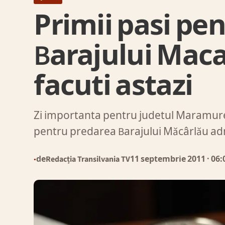
Primii pasi pe
Barajului Maca
facuti astazi
Zi importanta pentru judetul Maramure
pentru predarea Barajului Măcârlău admi
de
Redacția Transilvania TV
11 septembrie 2011
· 06:
●