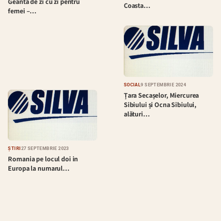
Geanta de zi cu zi pentru
Coasta…
femei –…
SOCIAL
9 SEPTEMBRIE 2024
Țara Secașelor, Miercurea
Sibiului și Ocna Sibiului,
alături…
ȘTIRI
27 SEPTEMBRIE 2023
Romania pe locul doi in
Europa la numarul…