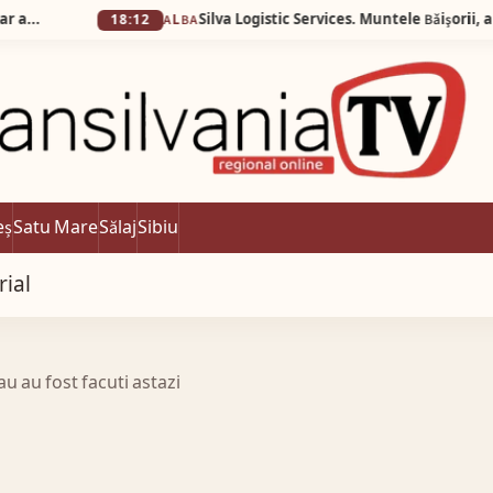
18:12
ALBA
eș
Satu Mare
Sălaj
Sibiu
rial
u au fost facuti astazi