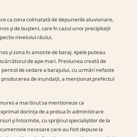
uare ca zona colmatată de depunerile aluvionare,
nos şi de buşteni, care în cazul unor precipitaţii
pectiv nivelului râului.
nos şi zona în amonte de baraj. Apele puteau
scărcătorul de ape mari. Presiunea creată de
 pericol de cedare a barajului, cu urmări nefaste
şi producerea de inundaţii, a menţionat prefectul
mures a mai tinut sa mentioneze ca
 exprimat dorinţa de a prelua în administrare
suri şi întocmite, cu sprijinul specialiştilor de la
cumentele necesare care au fost depuse la