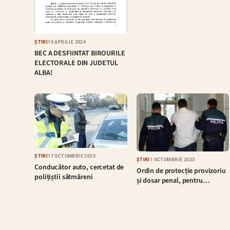
ȘTIRI
19 APRILIE 2024
BEC A DESFIINTAT BIROURILE
ELECTORALE DIN JUDETUL
ALBA!
ȘTIRI
17 OCTOMBRIE 2023
ȘTIRI
1 OCTOMBRIE 2023
Conducător auto, cercetat de
Ordin de protecție provizoriu
polițiștii sătmăreni
și dosar penal, pentru…