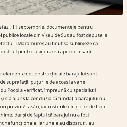
stazi, 11 septembrie, documentele pentru
 publice locale din Vişeu de Sus au fost depuse la
Prefecturii Maramures au tinut sa sublinieze ca
 construit pentru asigurarea apei necesară
ar elemente de construcţie ale barajului sunt
de suprafaţă, puţurile de acces la vane,
ndu Pocol a verificat, împreună cu specialiştii
 şi s-a ajuns la concluzia că fundaţia barajului nu
u prezintă tasări, iar rosturile din golire de fund
chime, dar şi de faptul că barajul nu a fost
t nefuncţionale, iar unele au dispărut”, au