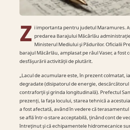
Z
i importanta pentru judetul Maramures. A
predarea Barajului Măcârlău administraţiei
Ministerul Mediului şi Pădurilor. Oficialii 
barajul Măcârlău, amplasat pe râul Vaser, a fost
desfăşurării activităţii de plutărit.
„Lacul de acumulare este, în prezent colmatat, i
degradate (disipatorul de energie, descărcătorul 
contraforţii şi grinda longitudinală). Prefectul Sa
prezenţi, la faţa locului, starea tehnică a acestuia
a fost afectată, având în vedere că terasamentul n
se află într-o stare acceptabilă, ţinând cont de ve
întreţinut şi că echipamentele hidromecanice sun