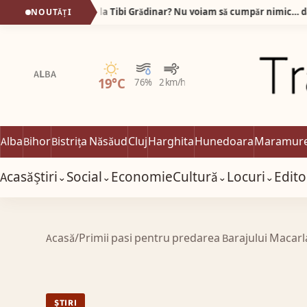
De ce stau oamenii la rând la Tibi Grădinar? Nu voiam să cumpăr nimic… dar am plecat cu sacoșa plină!
NOUTĂȚI
Senin
ALBA
19°C
76%
2 km/h
Alba
Bihor
Bistrița Năsăud
Cluj
Harghita
Hunedoara
Maramur
Acasă
Știri
Social
Economie
Cultură
Locuri
Edito
⌄
⌄
⌄
⌄
Acasă
/
Primii pasi pentru predarea Barajului Macarla
ȘTIRI