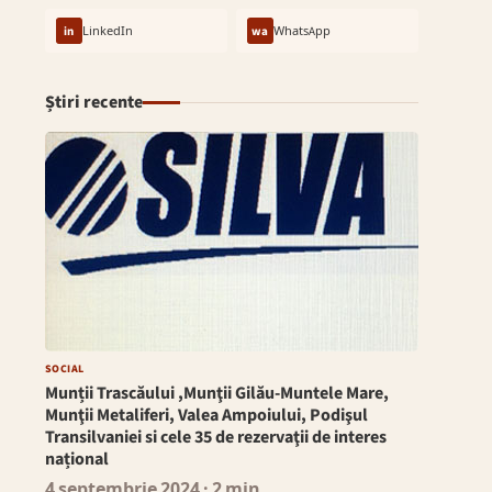
in
LinkedIn
wa
WhatsApp
Știri recente
SOCIAL
Munții Trascăului ,Munţii Gilău-Muntele Mare,
Munţii Metaliferi, Valea Ampoiului, Podişul
Transilvaniei si cele 35 de rezervaţii de interes
național
4 septembrie 2024
· 2 min