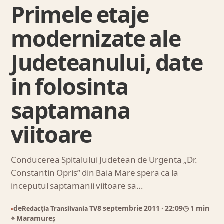
Primele etaje
modernizate ale
Judeteanului, date
in folosinta
saptamana
viitoare
Conducerea Spitalului Judetean de Urgenta „Dr.
Constantin Opris” din Baia Mare spera ca la
inceputul saptamanii viitoare sa…
de
Redacția Transilvania TV
8 septembrie 2011
· 22:09
◷ 1 min
●
⌖ Maramureș