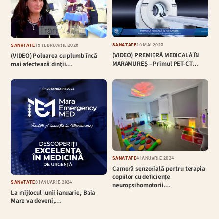
SĂNĂTATE
26 MAI 2025
SĂNĂTATE
15 FEBRUARIE 2026
(VIDEO) PREMIERĂ MEDICALĂ ÎN
(VIDEO) Poluarea cu plumb încă
MARAMUREȘ – Primul PET-CT…
mai afectează dinții…
SĂNĂTATE
4 IANUARIE 2024
Cameră senzorială pentru terapia
copiilor cu deficiențe
SĂNĂTATE
8 IANUARIE 2024
neuropsihomotorii…
La mijlocul lunii ianuarie, Baia
Mare va deveni,…