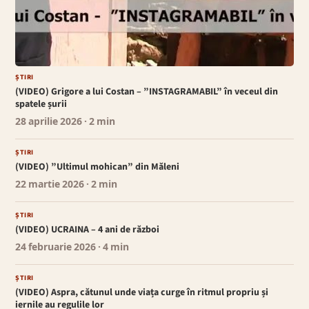
ȘTIRI
(VIDEO) Grigore a lui Costan – ”INSTAGRAMABIL” în veceul din
spatele șurii
28 aprilie 2026
· 2 min
ȘTIRI
(VIDEO) ”Ultimul mohican” din Măleni
22 martie 2026
· 2 min
ȘTIRI
(VIDEO) UCRAINA – 4 ani de război
24 februarie 2026
· 4 min
ȘTIRI
(VIDEO) Aspra, cătunul unde viața curge în ritmul propriu și
iernile au regulile lor