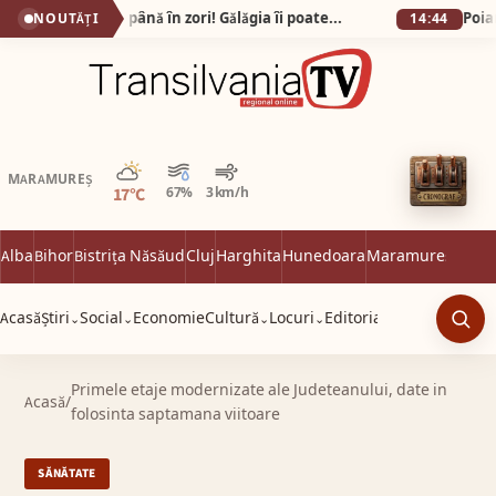
Gata cu petrecerile până în zori! Gălăgia îi poate costa pe scandalagii până la 12.000 de lei!
NOUTĂȚI
14:44
Parțial noros
MARAMUREȘ
17°C
67%
3 km/h
Alba
Bihor
Bistrița Năsăud
Cluj
Harghita
Hunedoara
Maramureș
Satu 
Acasă
Știri
Social
Economie
Cultură
Locuri
Editorial
⌄
⌄
⌄
⌄
Caut
Primele etaje modernizate ale Judeteanului, date in
Acasă
/
folosinta saptamana viitoare
SĂNĂTATE