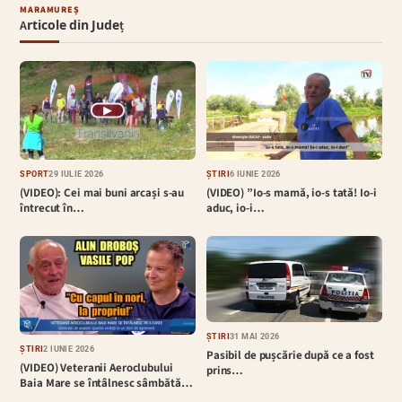
MARAMUREȘ
Articole din Județ
▶
SPORT
29 IULIE 2026
ȘTIRI
6 IUNIE 2026
(VIDEO): Cei mai buni arcași s-au
(VIDEO) ”Io-s mamă, io-s tată! Io-i
întrecut în…
aduc, io-i…
ȘTIRI
31 MAI 2026
ȘTIRI
2 IUNIE 2026
Pasibil de pușcărie după ce a fost
(VIDEO) Veteranii Aeroclubului
prins…
Baia Mare se întâlnesc sâmbătă…