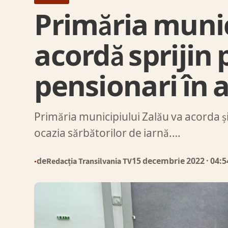
Primăria munic
acordă sprijin
pensionari în 
Primăria municipiului Zalău va acorda și
ocazia sărbătorilor de iarnă.…
de
Redacția Transilvania TV
15 decembrie 2022
· 04:5
●