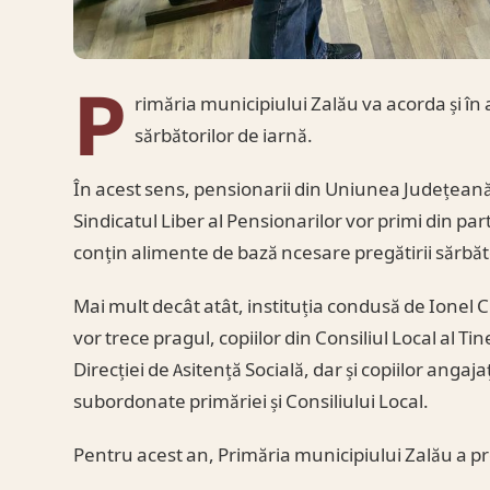
P
rimăria municipiului Zalău va acorda și în
sărbătorilor de iarnă.
În acest sens, pensionarii din Uniunea Județeană 
Sindicatul Liber al Pensionarilor vor primi din pa
conțin alimente de bază ncesare pregătirii sărbăto
Mai mult decât atât, instituția condusă de Ionel C
vor trece pragul, copiilor din Consiliul Local al Ti
Direcției de Asitență Socială, dar și copiilor angajați
subordonate primăriei și Consiliului Local.
Pentru acest an, Primăria municipiului Zalău a p