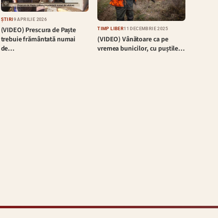
ȘTIRI
9 APRILIE 2026
(VIDEO) Prescura de Paște
TIMP LIBER
11 DECEMBRIE 2025
(VIDEO) Vânătoare ca pe
trebuie frământată numai
vremea bunicilor, cu puștile…
de…