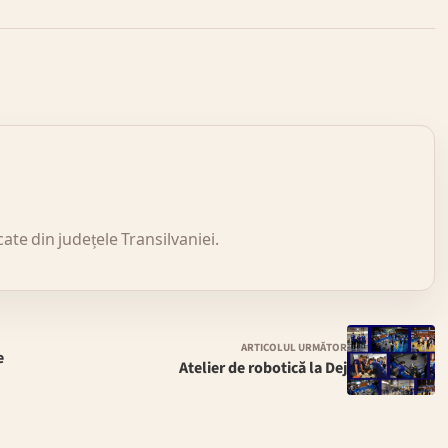
icate din județele Transilvaniei.
ARTICOLUL URMĂTOR
e
Atelier de robotică la Dej