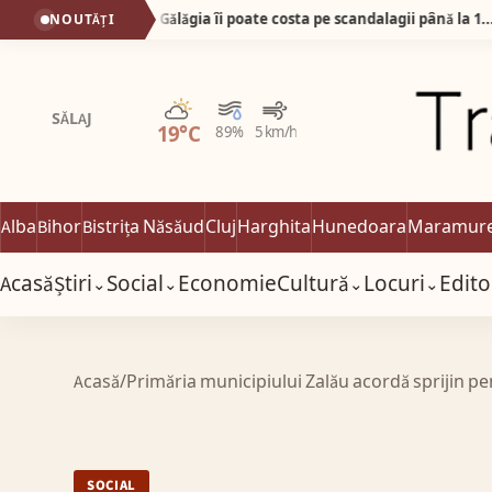
Gata cu petrecerile până în zori! Gălăgia îi poate costa pe scandalagii până la 12.000 de lei!
NOUTĂȚI
Parțial noros
SĂLAJ
19°C
89%
5 km/h
Alba
Bihor
Bistrița Năsăud
Cluj
Harghita
Hunedoara
Maramur
Acasă
Știri
Social
Economie
Cultură
Locuri
Edito
⌄
⌄
⌄
⌄
Acasă
/
Primăria municipiului Zalău acordă sprijin p
SOCIAL