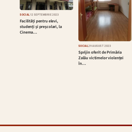
SOCIAL
12 SEPTEMBRIE 2023
Facilități pentru elevi,
studenți și preșcolari, la
Cinema…
SOCIAL
29 AUGUST 2023
Sprijin oferit de Primăria
Zalău victimelor violenței
în…