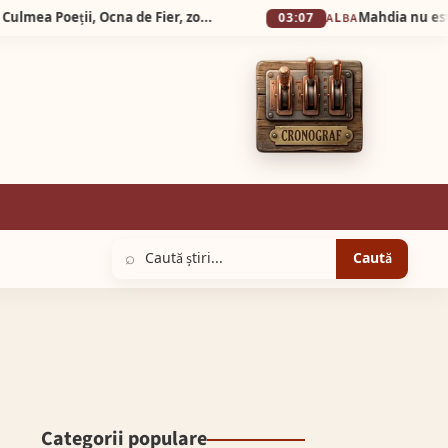
Silva Logistic Services. Munții Dognecei, Vârful Culmea Poeții, Ocna de Fier, zone desprinse dintr-o poveste în care timpul a uitat să mai grabească pașii oamenilor.
03:07
ALBA
⌕
Caută
Categorii populare