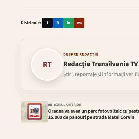
Distribuie:
f
𝕏
in
wa
DESPRE REDACȚIE
RT
Redacția Transilvania TV
Știri, reportaje și informații verif
ARTICOLUL ANTERIOR
Oradea va avea un parc fotovoltaic cu pest
15.000 de panouri pe strada Matei Corvin