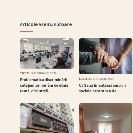
Articole Asemănătoare
SOCIAL
19 FEBRUARIE 2024
Problematica discriminării
SOCIAL
5 FEBRUARIE 2024
CJ Sălaj finanțează servicii
cetăţenilor români de etnie
sociale pentru 500 de…
romă, discutată…