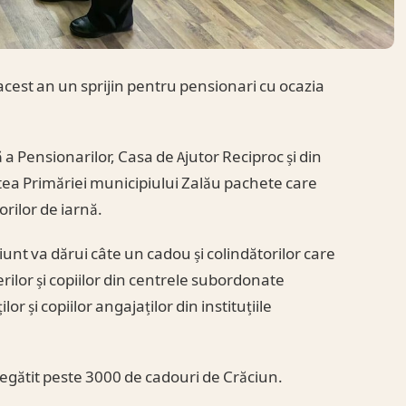
 acest an un sprijin pentru pensionari cu ocazia
a Pensionarilor, Casa de Ajutor Reciproc și din
rtea Primăriei municipiului Zalău pachete care
rilor de iarnă.
iunt va dărui câte un cadou și colindătorilor care
nerilor și copiilor din centrele subordonate
lor și copiilor angajaților din instituțiile
regătit peste 3000 de cadouri de Crăciun.