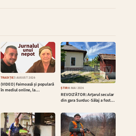
TRADIȚIE
5 AUGUST 2026
(VIDEO) Faimoasă și populară
ȘTIRI
6 MAI 2026
în mediul online, la…
REVOLTĂTOR: Arțarul secular
din gara Surduc-Sălaj a fost…