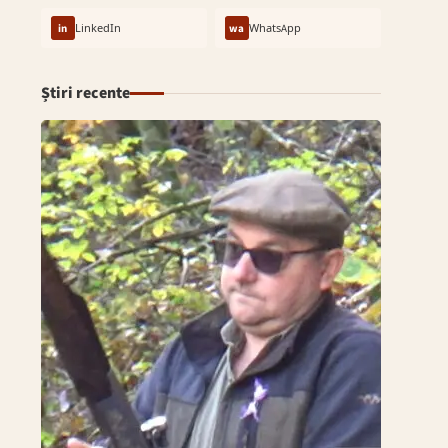
in
LinkedIn
wa
WhatsApp
Știri recente