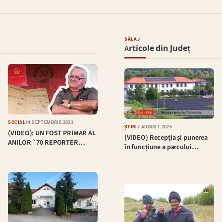
SĂLAJ
Articole din Județ
SOCIAL
14 SEPTEMBRIE 2023
ȘTIRI
7 AUGUST 2026
(VIDEO): UN FOST PRIMAR AL
(VIDEO) Recepția și punerea
ANILOR `70 REPORTER…
în funcțiune a parcului…