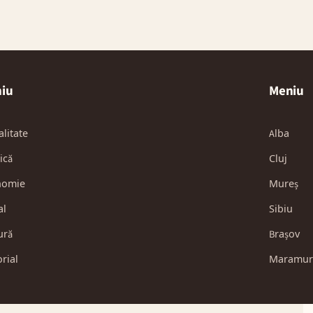
iu
Meniu
alitate
Alba
ică
Cluj
nomie
Mureș
al
Sibiu
ură
Brașov
orial
Maramur