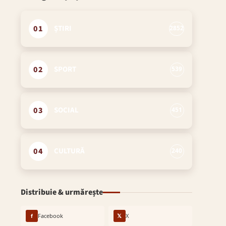
01
ȘTIRI
2852
02
SPORT
539
03
SOCIAL
451
04
CULTURĂ
240
Distribuie & urmărește
f
Facebook
𝕏
X