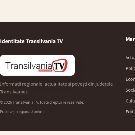
Men
Identitate Transilvania TV
Actu
Polit
Eco
Informații regionale, actualitate și povești din județele
Soci
Transilvaniei.
Cult
© 2026 Transilvania TV. Toate drepturile rezervate.
Edit
Publicație regională online