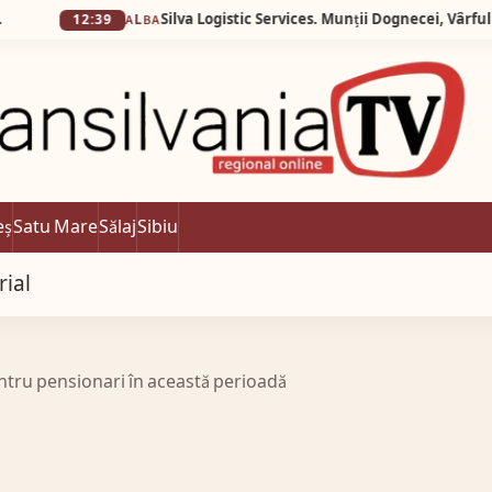
12:39
ALBA
eș
Satu Mare
Sălaj
Sibiu
rial
entru pensionari în această perioadă