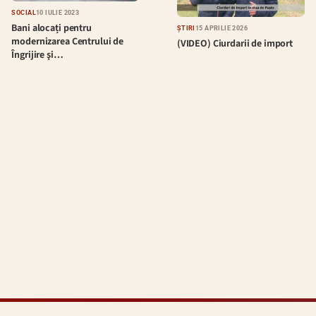
SOCIAL
10 IULIE 2023
Bani alocați pentru
ȘTIRI
15 APRILIE 2026
modernizarea Centrului de
(VIDEO) Ciurdarii de import
Îngrijire şi…