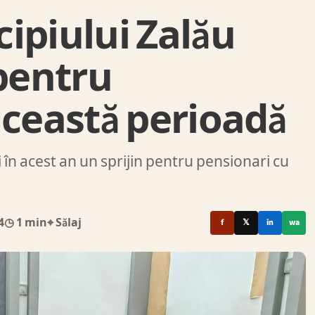
ipiului Zalău
 pentru
această perioadă
 în acest an un sprijin pentru pensionari cu
4
◷ 1 min
⌖ Sălaj
f
𝕏
in
wa