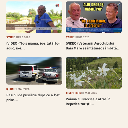
ȘTIRI
6 IUNIE 2026
ȘTIRI
2 IUNIE 2026
(VIDEO) ”Io-s mamă, io-s tată! Io-i
(VIDEO) Veteranii Aeroclubului
aduc, io-i…
Baia Mare se întâlnesc sâmbătă…
ȘTIRI
31 MAI 2026
TIMP LIBER
31 MAI 2026
Pasibil de pușcărie după ce a fost
Poiana cu Narcise a atras în
prins…
Repedea turiști…