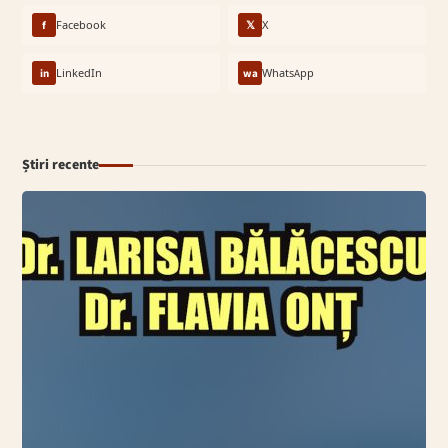
f
Facebook
𝕏
X
in
LinkedIn
wa
WhatsApp
Știri recente