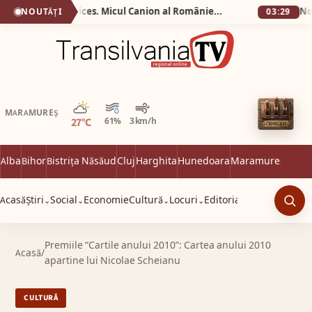
Silva Logistic Services. Micul Canion al României, o rezervație geologică, un spectacol vizual unde timpul și apa au lucrat împreună, sculptând în carnea pământului forme de o frumusețe stranie.
NOUTĂȚI
03:29
Parțial noros
MARAMUREȘ
27°C
61%
3 km/h
Alba
Bihor
Bistrița Năsăud
Cluj
Harghita
Hunedoara
Maramureș
Satu 
Acasă
Știri
Social
Economie
Cultură
Locuri
Editorial
⌄
⌄
⌄
⌄
Caut
Premiile “Cartile anului 2010”: Cartea anului 2010
Acasă
/
apartine lui Nicolae Scheianu
CULTURĂ