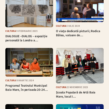
CULTURĂ
5 IULIE 2024
O viaţa dedicată picturii; Rodica
CULTURĂ
14 FEBRUARIE 2025
Bâlea, valoare de…
DIALOGUE –DIALOG – expoziție
personală la Londra a…
CULTURĂ
18 MARTIE 2024
Programul Teatrului Municipal
CULTURĂ
22 NOIEMBRIE 2023
Baia Mare, în perioada 20-24…
Școala Populară de Artă Baia
Mare, locul I…