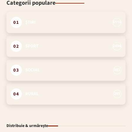
Categorii populare
01
ȘTIRI
6110
02
SPORT
2496
03
SOCIAL
885
04
RURAL
295
Distribuie & urmărește