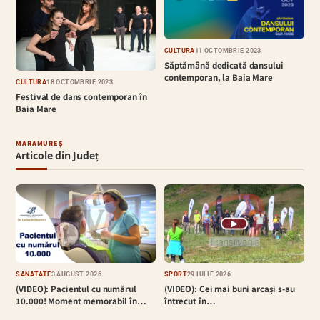
CULTURĂ
11 OCTOMBRIE 2023
Săptămână dedicată dansului
contemporan, la Baia Mare
CULTURĂ
18 OCTOMBRIE 2023
Festival de dans contemporan în
Baia Mare
MARAMUREȘ
Articole din Județ
▶
SĂNĂTATE
3 AUGUST 2026
SPORT
29 IULIE 2026
(VIDEO): Pacientul cu numărul
(VIDEO): Cei mai buni arcași s-au
10.000! Moment memorabil în…
întrecut în…