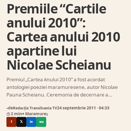
Premiile “Cartile
anului 2010”:
Cartea anului 2010
apartine lui
Nicolae Scheianu
Premiul „Cartea Anului 2010” a fost acordat
antologiei poeziei maramuresene, autor Nicolae
Pauna Scheianu. Ceremonia de decernare a…
de
Redacția Transilvania TV
24 septembrie 2011
· 04:33
●
◷ 2 min
⌖ Maramureș
f
𝕏
in
wa