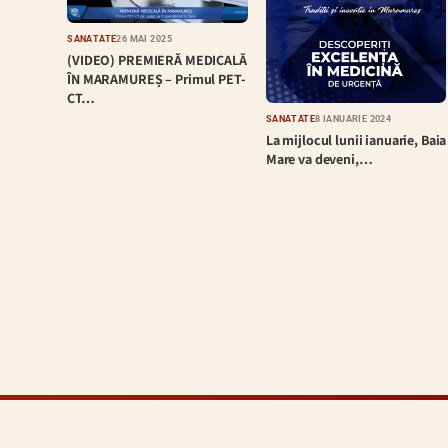
SĂNĂTATE
26 MAI 2025
(VIDEO) PREMIERĂ MEDICALĂ
ÎN MARAMUREȘ – Primul PET-
CT…
SĂNĂTATE
8 IANUARIE 2024
La mijlocul lunii ianuarie, Baia
Mare va deveni,…