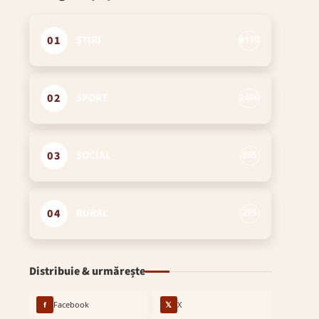
01
ȘTIRI
6110
02
SPORT
2496
03
SOCIAL
885
04
RURAL
295
Distribuie & urmărește
f
Facebook
𝕏
X