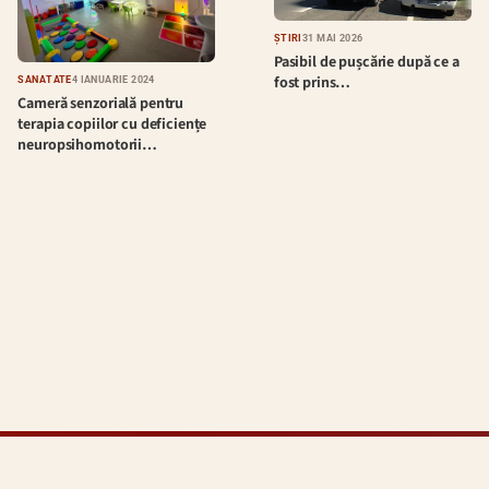
ȘTIRI
31 MAI 2026
Pasibil de pușcărie după ce a
fost prins…
SĂNĂTATE
4 IANUARIE 2024
Cameră senzorială pentru
terapia copiilor cu deficiențe
neuropsihomotorii…