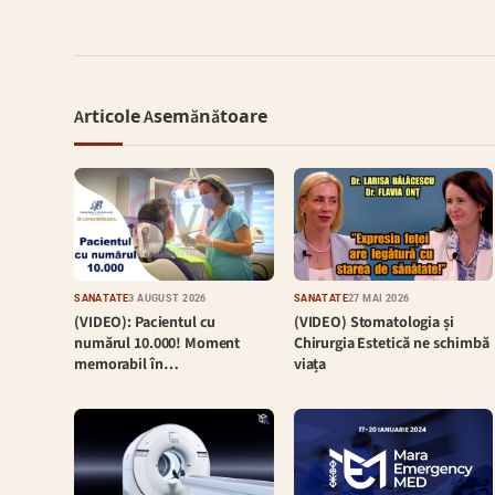
Articole Asemănătoare
SĂNĂTATE
3 AUGUST 2026
SĂNĂTATE
27 MAI 2026
(VIDEO): Pacientul cu
(VIDEO) Stomatologia și
numărul 10.000! Moment
Chirurgia Estetică ne schimbă
memorabil în…
viața