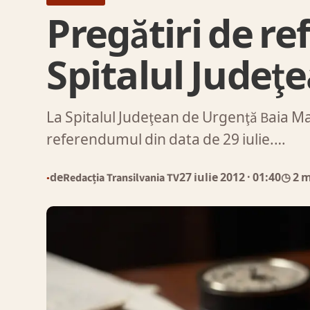
Pregătiri de r
Spitalul Judeţ
La Spitalul Judeţean de Urgenţă Baia Ma
referendumul din data de 29 iulie.…
de
Redacția Transilvania TV
27 iulie 2012
· 01:40
◷ 2 
●