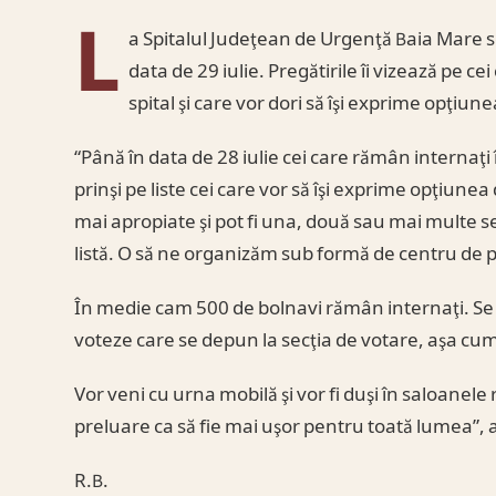
L
a Spitalul Judeţean de Urgenţă Baia Mare s
data de 29 iulie. Pregătirile îi vizează pe 
spital şi care vor dori să îşi exprime opţiune
“Până în data de 28 iulie cei care rămân internaţi î
prinşi pe liste cei care vor să îşi exprime opţiunea
mai apropiate şi pot fi una, două sau mai multe sec
listă. O să ne organizăm sub formă de centru de p
În medie cam 500 de bolnavi rămân internaţi. Se 
voteze care se depun la secţia de votare, aşa cu
Vor veni cu urna mobilă şi vor fi duşi în saloanel
preluare ca să fie mai uşor pentru toată lumea”, a
R.B.