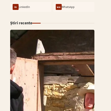
in
LinkedIn
wa
WhatsApp
Știri recente