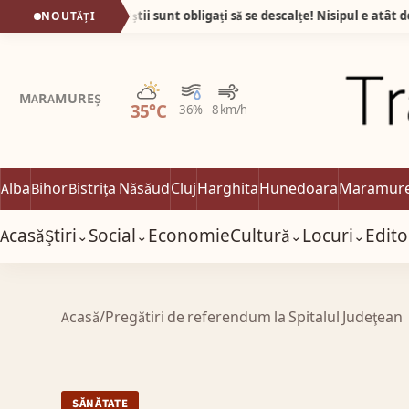
Plaja din Tunisia unde turiștii sunt obligați să se descalțe! Nisipul e atât de fin încât pare cernut prin sită!
NOUTĂȚI
Parțial noros
MARAMUREȘ
35°C
36%
8 km/h
Alba
Bihor
Bistrița Năsăud
Cluj
Harghita
Hunedoara
Maramur
Acasă
Știri
Social
Economie
Cultură
Locuri
Edito
⌄
⌄
⌄
⌄
Acasă
/
Pregătiri de referendum la Spitalul Judeţean
SĂNĂTATE