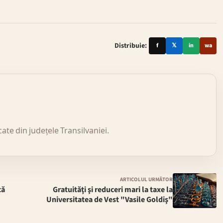
Distribuie:
f
𝕏
in
wa
icate din județele Transilvaniei.
ARTICOLUL URMĂTOR
că
Gratuităţi şi reduceri mari la taxe la
Universitatea de Vest "Vasile Goldiş"