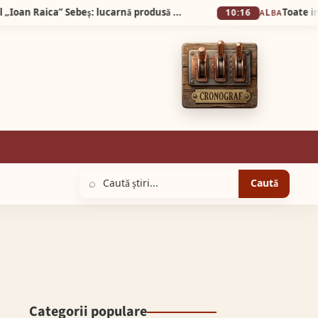
Exponatul lunii mai, la Muzeul Municipal „Ioan Raica” Sebeş: lucarnă produsă la fabrica de țigle şi cărămizi „Hercules” din Diciosânmărtin
10:16
ALBA
⌕
Caută
Categorii populare