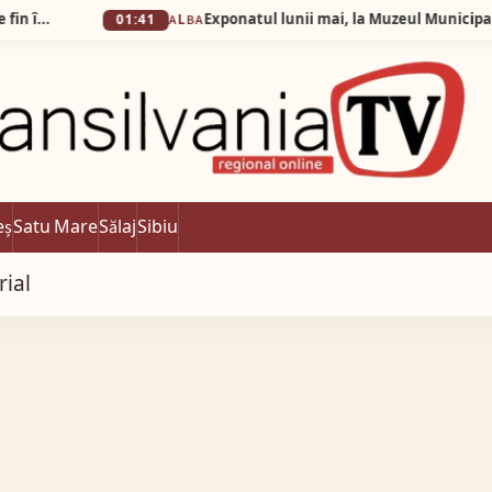
01:41
ALBA
eș
Satu Mare
Sălaj
Sibiu
rial