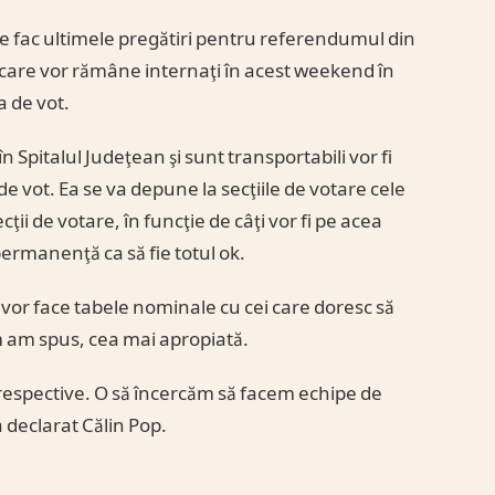
e fac ultimele pregătiri pentru referendumul din
cei care vor rămâne internaţi în acest weekend în
a de vot.
n Spitalul Judeţean şi sunt transportabili vor fi
 de vot. Ea se va depune la secţiile de votare cele
ţii de votare, în funcţie de câţi vor fi pe acea
ermanenţă ca să fie totul ok.
vor face tabele nominale cu cei care doresc să
m am spus, cea mai apropiată.
e respective. O să încercăm să facem echipe de
 declarat Călin Pop.