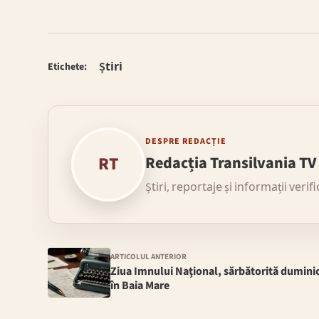
Știri
Etichete:
DESPRE REDACȚIE
RT
Redacția Transilvania TV
Știri, reportaje și informații verif
ARTICOLUL ANTERIOR
Ziua Imnului Naţional, sărbătorită dumini
în Baia Mare