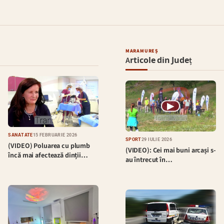
MARAMUREȘ
Articole din Județ
▶
SĂNĂTATE
15 FEBRUARIE 2026
SPORT
29 IULIE 2026
(VIDEO) Poluarea cu plumb
(VIDEO): Cei mai buni arcași s-
încă mai afectează dinții…
au întrecut în…