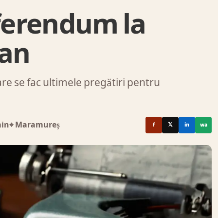
eferendum la
ean
re se fac ultimele pregătiri pentru
min
⌖ Maramureș
f
𝕏
in
wa