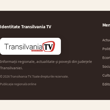
Men
Identitate Transilvania TV
Actu
Polit
Eco
Informații regionale, actualitate și povești din județele
Soci
Transilvaniei.
Cult
© 2026 Transilvania TV. Toate drepturile rezervate.
Edit
Publicație regională online