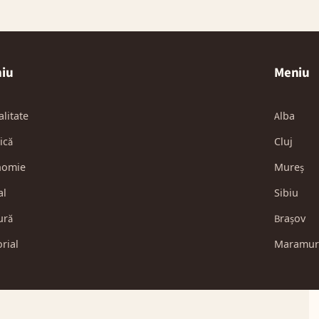
iu
Meniu
alitate
Alba
ică
Cluj
nomie
Mureș
al
Sibiu
ură
Brașov
orial
Maramur