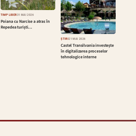
TIMP LIBER
31 MAI 2026
Poiana cu Narcise a atras în
Repedea turiști…
ȘTIRI
21 MAI 2026
Castel Transilvania investește
în digitalizarea proceselor
tehnologice interne