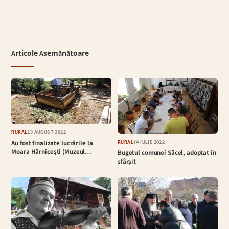
Articole Asemănătoare
RURAL
23 AUGUST 2022
Au fost finalizate lucrările la
RURAL
14 IULIE 2022
Moara Hărnicești (Muzeul…
Bugetul comunei Săcel, adoptat în
sfârșit