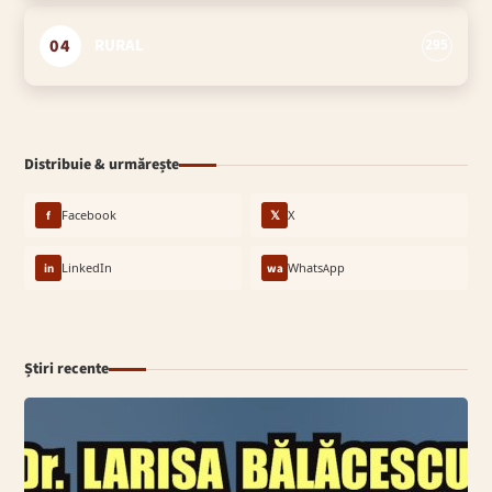
04
RURAL
295
Distribuie & urmărește
f
Facebook
𝕏
X
in
LinkedIn
wa
WhatsApp
Știri recente