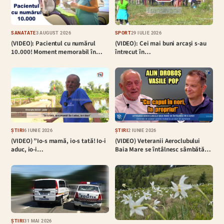
SĂNĂTATE
3 AUGUST 2026
SPORT
29 IULIE 2026
(VIDEO): Pacientul cu numărul
(VIDEO): Cei mai buni arcași s-au
10.000! Moment memorabil în…
întrecut în…
ȘTIRI
6 IUNIE 2026
ȘTIRI
2 IUNIE 2026
(VIDEO) ”Io-s mamă, io-s tată! Io-i
(VIDEO) Veteranii Aeroclubului
aduc, io-i…
Baia Mare se întâlnesc sâmbătă…
ȘTIRI
31 MAI 2026