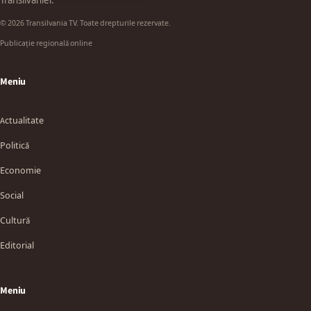
Transilvaniei.
© 2026 Transilvania TV. Toate drepturile rezervate.
Publicație regională online
Meniu
Actualitate
Politică
Economie
Social
Cultură
Editorial
Meniu