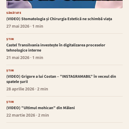
SĂNĂTATE
(VIDEO) Stomatologia și Chirurgia Estetică ne schimbă viața
27 mai 2026
· 1 min
ȘTIRI
Castel Transilvania investește în digitalizarea proceselor
tehnologice interne
21 mai 2026
· 1 min
ȘTIRI
(VIDEO) Grigore a lui Costan – ”INSTAGRAMABIL” în veceul din
spatele șurii
28 aprilie 2026
· 2 min
ȘTIRI
(VIDEO) ”Ultimul mohican” din Măleni
22 martie 2026
· 2 min