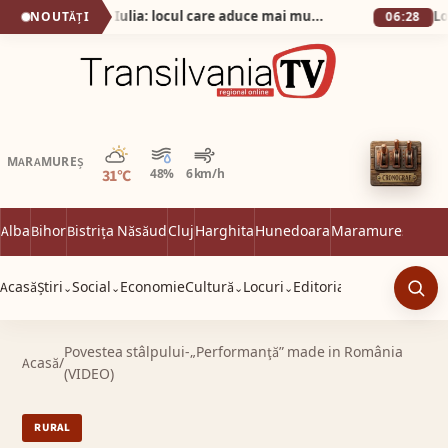
Secretul din Alba Iulia: locul care aduce mai mulți vizitatori decât Cetatea!
NOUTĂȚI
06:28
Parțial noros
MARAMUREȘ
31°C
48%
6 km/h
Alba
Bihor
Bistrița Năsăud
Cluj
Harghita
Hunedoara
Maramureș
Satu 
Acasă
Știri
Social
Economie
Cultură
Locuri
Editorial
⌄
⌄
⌄
⌄
Caut
Povestea stâlpului-„Performanţă” made in România
Acasă
/
(VIDEO)
RURAL