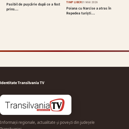
TIMP LIBER
31 MAI 2026
Pasibil de pușcărie după ce a fost
Poiana cu Narcise a atras în
prins…
Repedea turiști…
Identitate Transilvania TV
Informații regionale, actualitate și povești din județele