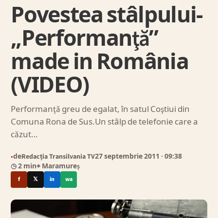
Povestea stâlpului-
„Performanţă”
made in România
(VIDEO)
Performanţă greu de egalat, în satul Coştiui din
Comuna Rona de Sus.Un stâlp de telefonie care a
căzut…
de
Redacția Transilvania TV
27 septembrie 2011
· 09:38
●
◷ 2 min
⌖ Maramureș
f
𝕏
in
wa