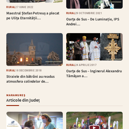
RURAL
27 IUNIE 2022
Maestrul Ștefan Petreuș a plecat
RURAL
29 OCTOMBRIE 2021
pe Ulița Eternității…
Oarța de Sus – De Luminație, IPS
Andrei…
RURAL
24 APRILIE 2017
Oarţa de Sus – lnginerul Alexandru
RURAL
18 DECEMBRIE 2018
Tămăşan a…
Straiele din bătrâni au readus
atmosfera colindelor de…
MARAMUREȘ
Articole din Județ
▶