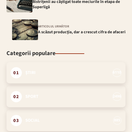
Bistriţenii au câştigat toate meciurile în etapa de
Superligă
ARTICOLUL URMĂTOR
A scăzut producţia, dar a crescut cifra de afaceri
Categorii populare
01
ȘTIRI
6110
02
SPORT
2496
03
SOCIAL
885