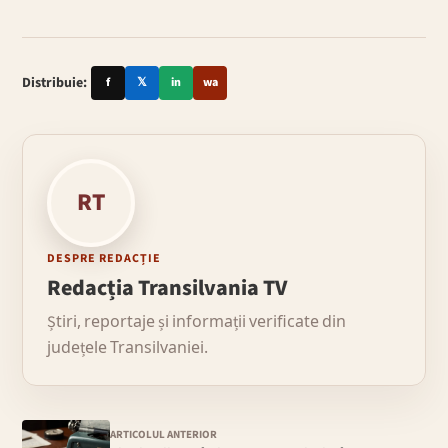
Distribuie:
f
𝕏
in
wa
RT
DESPRE REDACȚIE
Redacția Transilvania TV
Știri, reportaje și informații verificate din
județele Transilvaniei.
ARTICOLUL ANTERIOR