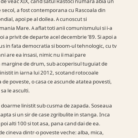
 de veac XIX, cand satul Rastoci numara abia un
e secol, a fost contemporana cu Rascoala din
ndial, apoi pe al doilea. A cunoscut si
ania Mare. A aflat toti anii comunismului si i-a
i a privit de departe acel decembrie ’89. Si apoi a
dus in fata democratia si boom-ul tehnologic, cu tv
 ani are ea insasi, nimic nu ii mai pare
a margine de drum, sub acoperisul tuguiat de
inistit in iarna lui 2012, scotand rotocoale
a de poveste, o casa ce ascunde atatea povesti,
sa le asculti.
ci doarme linistit sub cusma de zapada. Soseaua
eapta si un sir de case zgribulite in stanga. Inca
apoi alti 100 si tot asa, pana cand dai de ea.
de cineva dintr-o poveste veche: alba, mica,