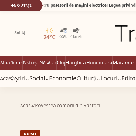
O veste foarte bună pentru posesorii de mașini electrice! Legea privind aprobarea Ordonanței de Urgență nr. 4/2026 a fost promulgată de președintele României și publicată în Monitorul Oficial.
NOUTĂȚI
Senin
SĂLAJ
24°C
65%
4 km/h
Alba
Bihor
Bistrița Năsăud
Cluj
Harghita
Hunedoara
Maramur
Acasă
Știri
Social
Economie
Cultură
Locuri
Edito
⌄
⌄
⌄
⌄
Acasă
/
Povestea comorii din Rastoci
RURAL