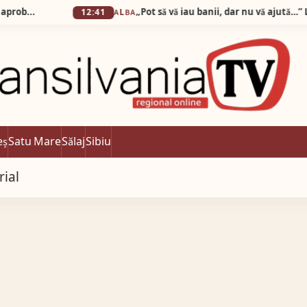
12:41
ALBA
eș
Satu Mare
Sălaj
Sibiu
rial