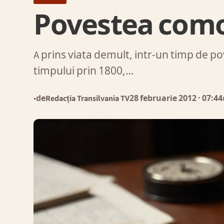
Povestea comor
A prins viata demult, intr-un timp de po
timpului prin 1800,…
de
Redacția Transilvania TV
28 februarie 2012
· 07:44
●