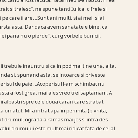
esc cand a fost facuta. Tatal meu s-a nascut in ea
ait si traiesc”, ne spune tanti Iulica, cifrele si
 care ii are. „Sunt ani multi, si ai mei, si ai
varsta asta. Dar daca avem sanatate e bine, ca
ei pana nu o pierde”, curg vorbele bunicii.
i trebuie inauntru si ca in pod mai tine una, alta.
nda si, spunand asta, se intoarce si priveste
erisul de paie. „Acoperisul l-am schimbat nu
sta a fost grea, mai ales vreo trei saptamani. A
ii albastri spre cele doua carari care strabat
ca omatul. Mi-a intrat apa in pemnita (pivnita,
at drumul, ograda a ramas mai jos si intra des
elul drumului este mult mai ridicat fata de cel al