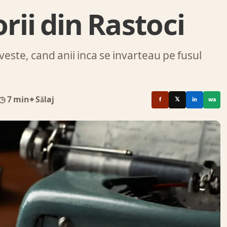
ii din Rastoci
veste, cand anii inca se invarteau pe fusul
◷ 7 min
⌖ Sălaj
f
𝕏
in
wa