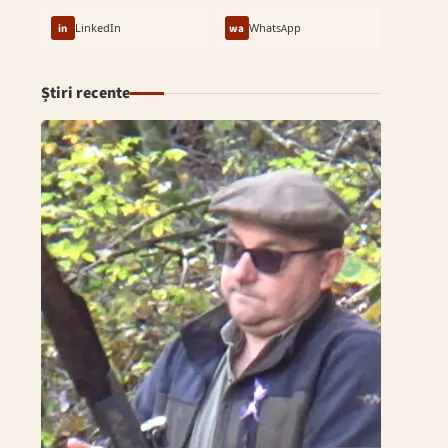
in
LinkedIn
wa
WhatsApp
Știri recente