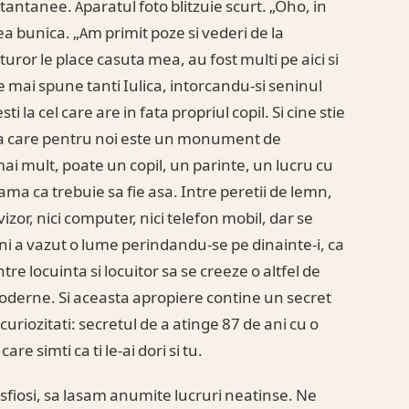
tantanee. Aparatul foto blitzuie scurt. „Oho, in
 bunica. „Am primit poze si vederi de la
uror le place casuta mea, au fost multi pe aici si
mai spune tanti Iulica, intorcandu-si seninul
ti la cel care are in fata propriul copil. Si cine stie
sa care pentru noi este un monument de
i mult, poate un copil, un parinte, un lucru cu
eama ca trebuie sa fie asa. Intre peretii de lemn,
levizor, nici computer, nici telefon mobil, dar se
ani a vazut o lume perindandu-se pe dinainte-i, ca
tre locuinta si locuitor sa se creeze o altfel de
moderne. Si aceasta apropiere contine un secret
curiozitati: secretul de a atinge 87 de ani cu o
e simti ca ti le-ai dori si tu.
fiosi, sa lasam anumite lucruri neatinse. Ne