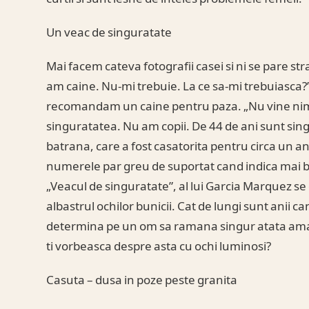
Un veac de singuratate
Mai facem cateva fotografii casei si ni se pare s
am caine. Nu-mi trebuie. La ce sa-mi trebuiasca?”
recomandam un caine pentru paza. „Nu vine nime
singuratatea. Nu am copii. De 44 de ani sunt sing
batrana, care a fost casatorita pentru circa un a
numerele par greu de suportat cand indica mai bi
„Veacul de singuratate”, al lui Garcia Marquez se di
albastrul ochilor bunicii. Cat de lungi sunt anii 
determina pe un om sa ramana singur atata amar d
ti vorbeasca despre asta cu ochi luminosi?
Casuta – dusa in poze peste granita