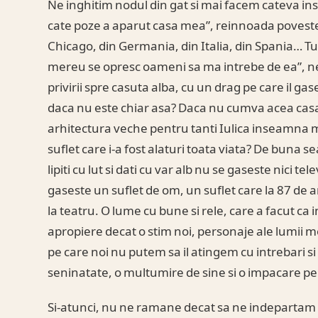
Ne inghitim nodul din gat si mai facem cateva ins
cate poze a aparut casa mea”, reinnoada povestea
Chicago, din Germania, din Italia, din Spania… Tut
mereu se opresc oameni sa ma intrebe de ea”, ne 
privirii spre casuta alba, cu un drag pe care il gases
daca nu este chiar asa? Daca nu cumva acea ca
arhitectura veche pentru tanti Iulica inseamna ma
suflet care i-a fost alaturi toata viata? De buna s
lipiti cu lut si dati cu var alb nu se gaseste nici te
gaseste un suflet de om, un suflet care la 87 de 
la teatru. O lume cu bune si rele, care a facut ca in
apropiere decat o stim noi, personaje ale lumii 
pe care noi nu putem sa il atingem cu intrebari si 
seninatate, o multumire de sine si o impacare pe car
Si-atunci, nu ne ramane decat sa ne indepartam s