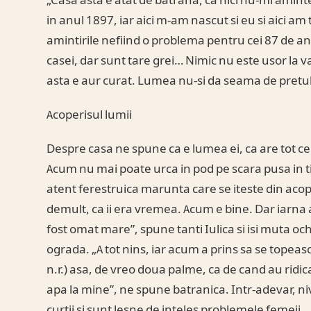
„Casa asta e atat de batrana, ca nici nu-mi amint
in anul 1897, iar aici m-am nascut si eu si aici am tr
amintirile nefiind o problema pentru cei 87 de ani pe
casei, dar sunt tare grei… Nimic nu este usor la 
asta e aur curat. Lumea nu-si da seama de pretul 
Acoperisul lumii
Despre casa ne spune ca e lumea ei, ca are tot ce i
Acum nu mai poate urca in pod pe scara pusa in ti
atent ferestruica marunta care se iteste din acop
demult, ca ii era vremea. Acum e bine. Dar iarna a
fost omat mare”, spune tanti Iulica si isi muta och
ograda. „A tot nins, iar acum a prins sa se topeas
n.r.) asa, de vreo doua palme, ca de cand au ridic
apa la mine”, ne spune batranica. Intr-adevar, niv
curtii si sunt lesne de inteles problemele femeii.