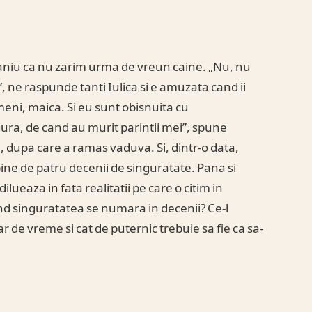
traniu ca nu zarim urma de vreun caine. „Nu, nu
, ne raspunde tanti Iulica si e amuzata cand ii
ni, maica. Si eu sunt obisnuita cu
ura, de cand au murit parintii mei”, spune
n, dupa care a ramas vaduva. Si, dintr-o data,
ne de patru decenii de singuratate. Pana si
lueaza in fata realitatii pe care o citim in
cand singuratatea se numara in decenii? Ce-l
e vreme si cat de puternic trebuie sa fie ca sa-