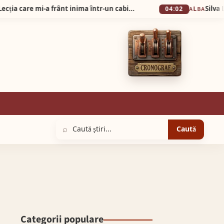
„Pot să vă iau banii, dar nu vă ajută…” Lecția care mi-a frânt inima într-un cabinet optic din Alba Iulia!
04:02
ALBA
⌕
Caută
Categorii populare