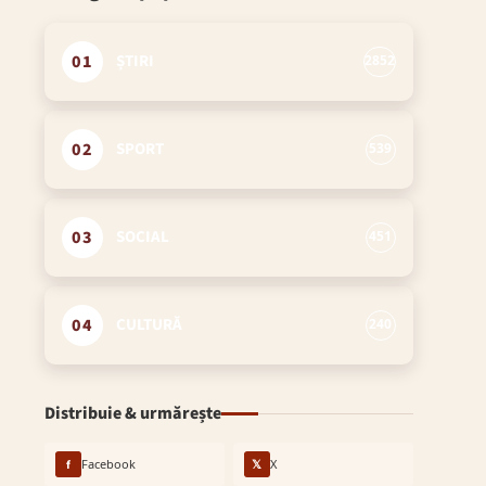
01
ȘTIRI
2852
02
SPORT
539
03
SOCIAL
451
04
CULTURĂ
240
Distribuie & urmărește
f
Facebook
𝕏
X