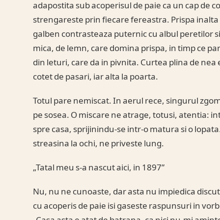
adapostita sub acoperisul de paie ca un cap de co
strengareste prin fiecare fereastra. Prispa inalta 
galben contrasteaza puternic cu albul peretilor si 
mica, de lemn, care domina prispa, in timp ce par
din leturi, care da in pivnita. Curtea plina de ne
cotet de pasari, iar alta la poarta.
Totul pare nemiscat. In aerul rece, singurul zgomo
pe sosea. O miscare ne atrage, totusi, atentia: int
spre casa, sprijinindu-se intr-o matura si o lopat
streasina la ochi, ne priveste lung.
„Tatal meu s-a nascut aici, in 1897”
Nu, nu ne cunoaste, dar asta nu impiedica discutia
cu acoperis de paie isi gaseste raspunsuri in vorbe