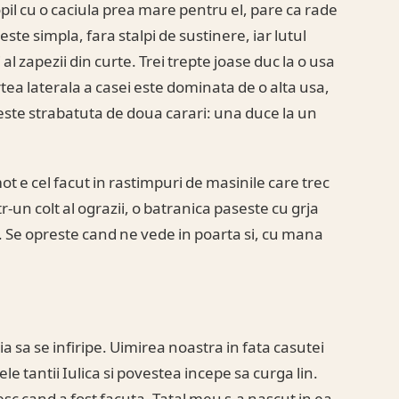
pil cu o caciula prea mare pentru el, pare ca rade
este simpla, fara stalpi de sustinere, iar lutul
al zapezii din curte. Trei trepte joase duc la o usa
tea laterala a casei este dominata de o alta usa,
a este strabatuta de doua carari: una duce la un
t e cel facut in rastimpuri de masinile care trec
r-un colt al ograzii, o batranica paseste cu grja
a. Se opreste cand ne vede in poarta si, cu mana
 sa se infiripe. Uimirea noastra in fata casutei
le tantii Iulica si povestea incepe sa curga lin.