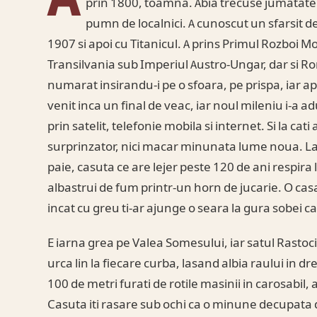
prin 1800, toamna. Abia trecuse jumatate
pumn de localnici. A cunoscut un sfarsit d
1907 si apoi cu Titanicul. A prins Primul Rozboi Mo
Transilvania sub Imperiul Austro-Ungar, dar si Rom
numarat insirandu-i pe o sfoara, pe prispa, iar apo
venit inca un final de veac, iar noul mileniu i-a a
prin satelit, telefonie mobila si internet. Si la cati
surprinzator, nici macar minunata lume noua. L
paie, casuta ce are lejer peste 120 de ani respira l
albastrui de fum printr-un horn de jucarie. O cas
incat cu greu ti-ar ajunge o seara la gura sobei ca 
E iarna grea pe Valea Somesului, iar satul Rasto
urca lin la fiecare curba, lasand albia raului in dr
100 de metri furati de rotile masinii in carosabil, 
Casuta iti rasare sub ochi ca o minune decupata 