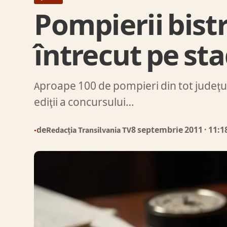
Pompierii bistr
întrecut pe st
Aproape 100 de pompieri din tot judeţul 
ediţii a concursului…
de
Redacția Transilvania TV
8 septembrie 2011
· 11:1
●