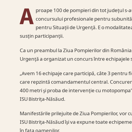
A
proape 100 de pompieri din tot judeţul s-au 
concursului profesionale pentru subunităţ
pentru Situaţii de Urgenţă. E o modalitatea d
susţin participanţii.
Ca un preambul la Ziua Pompierilor din România,
Urgenţă a organizat un concurs între echipajele s
„Avem 16 echipaje care participă, câte 3 pentru f
care repzintă comandamentul central. Concurenţi
400 metri şi proba de intervenţie cu motopompa”, 
ISU Bistriţa-Năsăud.
Manifestările prilejuite de Ziua Pompierilor, vor 
ISU Bistriţa-Năsăud îşi va expune toate echipemen
în faţa oamenilor.