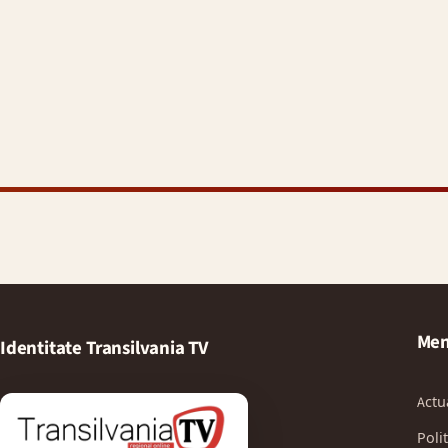
Men
Identitate Transilvania TV
Actu
Polit