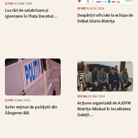
ȘTIRI
10 IUNIE 2024
SPORT
8 IULIE 2024
Lucrări de salubrizare și
Despărțiri oficiale la echipa de
igienizare în Piața Decebal…
fotbal Gloria Bistrița
SOCIAL
28 MAI 2024
ȘTIRI
13 MAI 2024
Acțiune organizată de AJOFM
Șofer reținut de polițiștii din
Bistriţa-Năsăud în localitatea
Sângeroz-Băi
Galaţii…