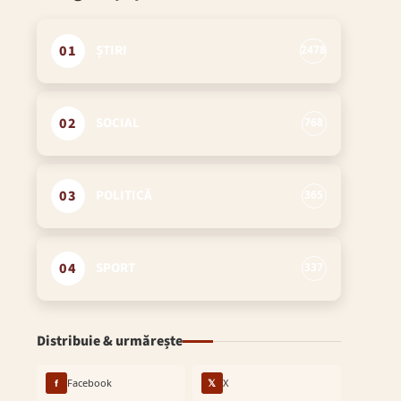
01
ȘTIRI
2478
02
SOCIAL
768
03
POLITICĂ
365
04
SPORT
337
Distribuie & urmărește
f
Facebook
𝕏
X