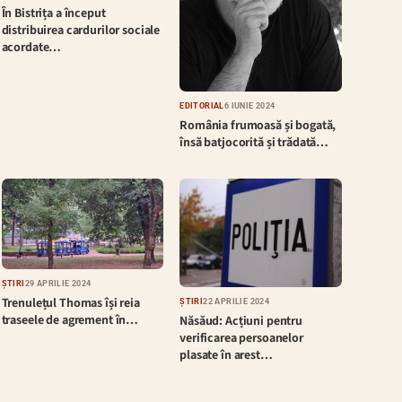
În Bistrița a început
distribuirea cardurilor sociale
acordate…
EDITORIAL
6 IUNIE 2024
România frumoasă și bogată,
însă batjocorită și trădată…
ȘTIRI
29 APRILIE 2024
Trenulețul Thomas își reia
ȘTIRI
22 APRILIE 2024
traseele de agrement în…
Năsăud: Acțiuni pentru
verificarea persoanelor
plasate în arest…