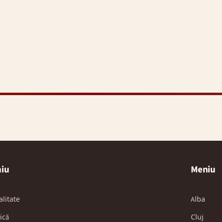
iu
Meniu
alitate
Alba
ică
Cluj