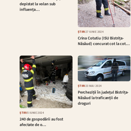
depistat la volan sub
influența…
ȘTIRI
27 IUNIE 2024
Crina Cotutiu (ISU Bistrița-
Năsăud) concurat cot la cot…
ȘTIRI
23 MAI 2024
Percheziții în județul Bistrița-
Năsăud la traficanții de
droguri
ȘTIRI
5 IUNIE 2024
240 de gospodării au fost
afectate de o…