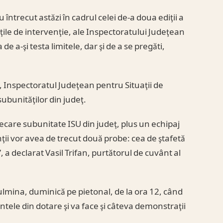
întrecut astăzi în cadrul celei de-a doua ediţii a
ile de intervenţie, ale Inspectoratului Judeţean
e a-şi testa limitele, dar şi de a se pregăti,
 Inspectoratul Judeţean pentru Situaţii de
ubunităţilor din judeţ.
iecare subunitate ISU din judeţ, plus un echipaj
i vor avea de trecut două probe: cea de ştafetă
a declarat Vasil Trifan, purtătorul de cuvânt al
culmina, duminică pe pietonal, de la ora 12, când
tele din dotare şi va face şi câteva demonstraţii