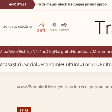
O veste foarte bună pentru posesorii de mașini electrice! Legea privind aprobarea Ordonanței de Urgență nr. 4/2026 a fost promulgată de președintele României și publicată în Monitorul Oficial.
NOUTĂȚI
0
Parțial noros
BISTRIȚA NĂSĂUD
26°C
54%
13 km/h
Alba
Bihor
Bistrița Năsăud
Cluj
Harghita
Hunedoara
Maramur
Acasă
Știri
Social
Economie
Cultură
Locuri
Edito
⌄
⌄
⌄
⌄
Acasă
/
Pompierii bistriţeni s-au întrecut pe stadion
ȘTIRI