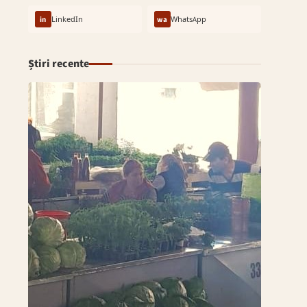
in
LinkedIn
wa
WhatsApp
Știri recente