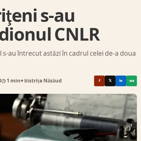
iţeni s-au
adionul CNLR
s-au întrecut astăzi în cadrul celei de-a doua
8
◷ 1 min
⌖ Bistrița Năsăud
f
𝕏
in
wa