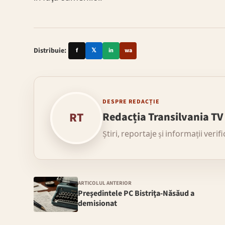
Distribuie:
f
𝕏
in
wa
DESPRE REDACȚIE
RT
Redacția Transilvania TV
Știri, reportaje și informații verif
ARTICOLUL ANTERIOR
Preşedintele PC Bistriţa-Năsăud a
demisionat