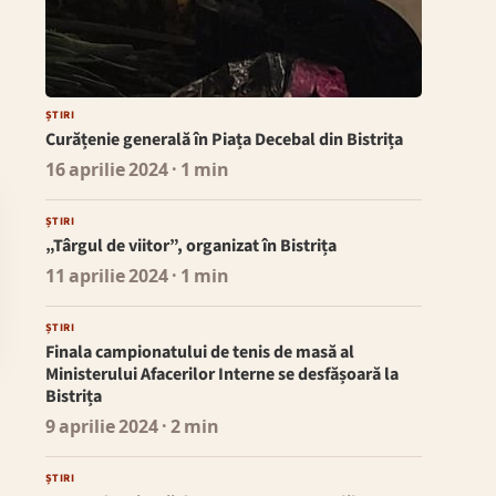
ȘTIRI
Curățenie generală în Piața Decebal din Bistrița
16 aprilie 2024
· 1 min
ȘTIRI
„Târgul de viitor”, organizat în Bistrița
11 aprilie 2024
· 1 min
ȘTIRI
Finala campionatului de tenis de masă al
Ministerului Afacerilor Interne se desfășoară la
Bistrița
9 aprilie 2024
· 2 min
ȘTIRI