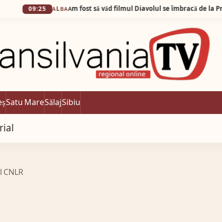
9:25
ALBA
eș
Satu Mare
Sălaj
Sibiu
rial
ul CNLR