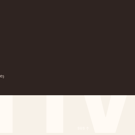
TTV
eș
SUS