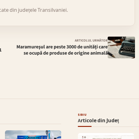
icate din județele Transilvaniei.
ARTICOLUL URMĂTOR
Maramureşul are peste 3000 de unităţi care
1
se ocupă de produse de origine animală
SIBIU
Articole din Județ