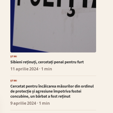
ȘTIRI
Sibieni reținuți, cercetați penal pentru furt
11 aprilie 2024
· 1 min
ȘTIRI
Cercetat pentru încălcarea măsurilor din ordinul
de protecție și agresiune împotriva fostei
concubine, un bărbat a fost reținut
9 aprilie 2024
· 1 min