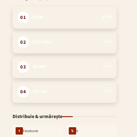
01
ȘTIRI
2725
02
CULTURĂ
167
03
SPORT
127
04
SOCIAL
110
Distribuie & urmărește
f
Facebook
𝕏
X