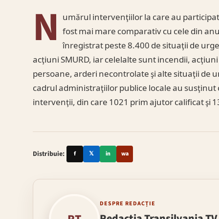
N
umărul intervenţiilor la care au participa
fost mai mare comparativ cu cele din anul 
înregistrat peste 8.400 de situaţii de ur
acţiuni SMURD, iar celelalte sunt incendii, acţiun
persoane, arderi necontrolate şi alte situaţii de
cadrul administraţiilor publice locale au susţinu
intervenţii, din care 1021 prim ajutor calificat şi 
Distribuie:
f
𝕏
in
wa
DESPRE REDACȚIE
Redacția Transilvania TV