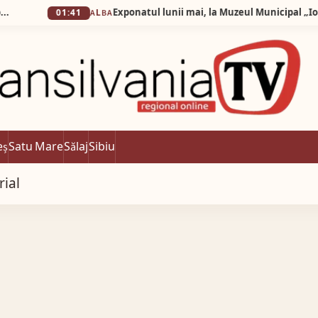
01:41
ALBA
eș
Satu Mare
Sălaj
Sibiu
rial