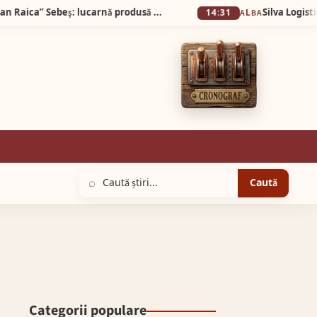
Exponatul lunii mai, la Muzeul Municipal „Ioan Raica” Sebeş: lucarnă produsă la fabrica de țigle şi cărămizi „Hercules” din Diciosânmărtin
14:31
ALBA
⌕
Caută
Categorii populare