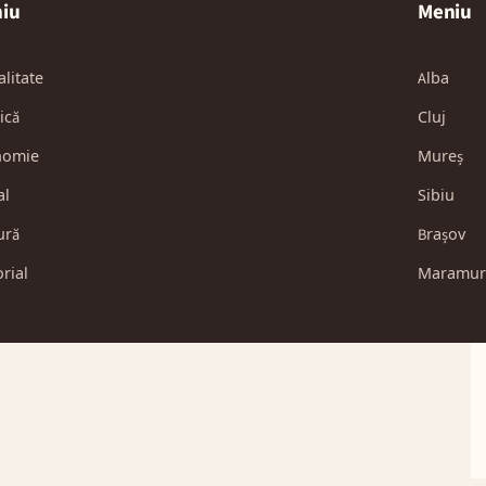
iu
Meniu
alitate
Alba
ică
Cluj
nomie
Mureș
al
Sibiu
ură
Brașov
orial
Maramur