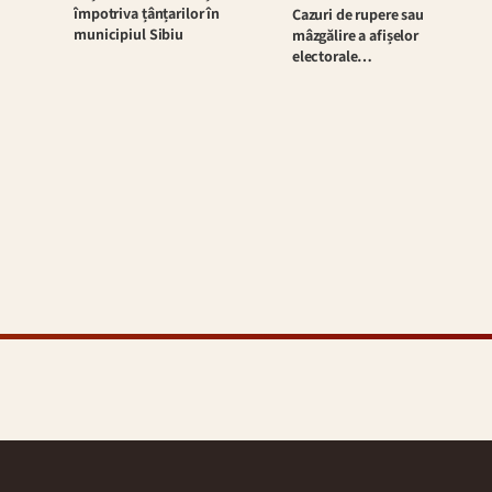
împotriva țânțarilor în
Cazuri de rupere sau
municipiul Sibiu
mâzgălire a afișelor
electorale…