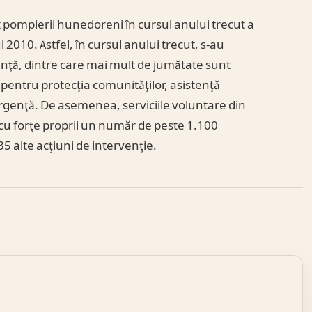
t pompierii hunedoreni în cursul anului trecut a
2010. Astfel, în cursul anului trecut, s-au
genţă, dintre care mai mult de jumătate sunt
i pentru protecţia comunităţilor, asistenţă
 urgenţă. De asemenea, serviciile voluntare din
t cu forţe proprii un număr de peste 1.100
135 alte acţiuni de intervenţie.