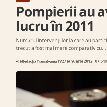
Pompierii au a
lucru în 2011
Numărul intervenţiilor la care au parti
trecut a fost mai mare comparativ cu…
de
Redacția Transilvania TV
27 ianuarie 2012
· 07:54
◷
●