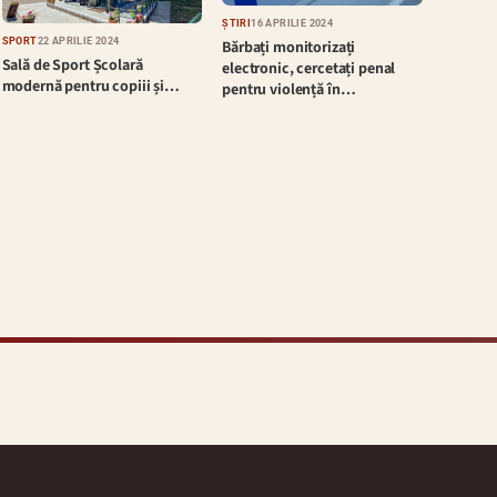
ȘTIRI
16 APRILIE 2024
SPORT
22 APRILIE 2024
Bărbați monitorizați
Sală de Sport Școlară
electronic, cercetați penal
modernă pentru copiii și…
pentru violență în…