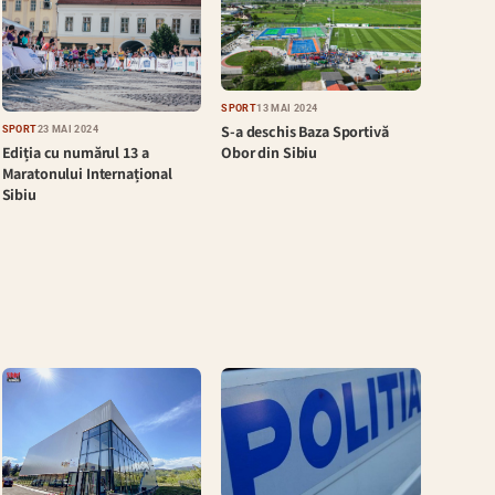
SPORT
13 MAI 2024
S-a deschis Baza Sportivă
SPORT
23 MAI 2024
Ediția cu numărul 13 a
Obor din Sibiu
Maratonului Internațional
Sibiu