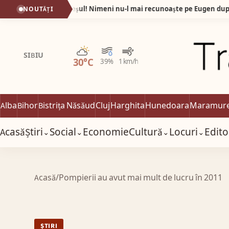
Fotografiile care au uimit Sebeșul! Nimeni nu-l mai recunoaște pe Eugen după ce a slăbit 60 de kilograme în 9 luni!
NOUTĂȚI
Parțial noros
SIBIU
30°C
39%
1 km/h
Alba
Bihor
Bistrița Năsăud
Cluj
Harghita
Hunedoara
Maramur
Acasă
Știri
Social
Economie
Cultură
Locuri
Edito
⌄
⌄
⌄
⌄
Acasă
/
Pompierii au avut mai mult de lucru în 2011
ȘTIRI