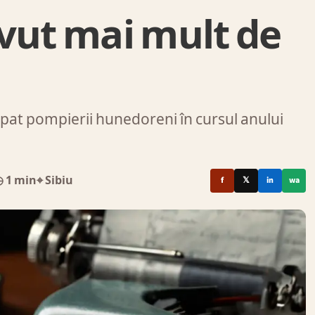
vut mai mult de
cipat pompierii hunedoreni în cursul anului
 1 min
⌖ Sibiu
f
𝕏
in
wa