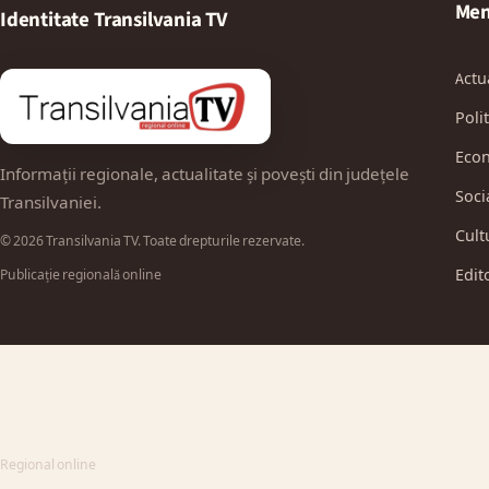
Men
Identitate Transilvania TV
Actu
Polit
Eco
Informații regionale, actualitate și povești din județele
Soci
Transilvaniei.
Cult
© 2026 Transilvania TV. Toate drepturile rezervate.
Edit
Publicație regională online
Regional online