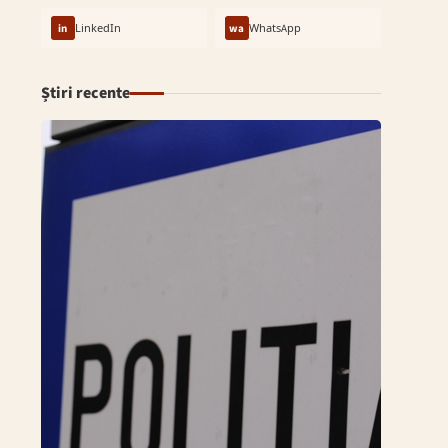
in
LinkedIn
wa
WhatsApp
Știri recente