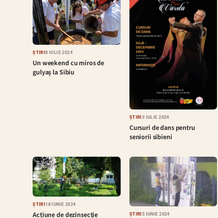
ȘTIRI
8 IULIE 2024
Un weekend cu miros de
gulyaș la Sibiu
ȘTIRI
3 IULIE 2024
Cursuri de dans pentru
seniorii sibieni
ȘTIRI
18 IUNIE 2024
Acțiune de dezinsecție
ȘTIRI
5 IUNIE 2024