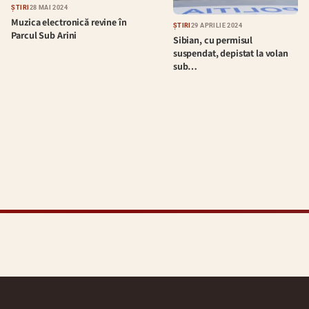
ȘTIRI
28 MAI 2024
Muzica electronică revine în
ȘTIRI
29 APRILIE 2024
Parcul Sub Arini
Sibian, cu permisul
suspendat, depistat la volan
sub…