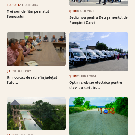
CULTURĂ
24 IULIE 2026
Trei seri de film pe malul
ȘTIRI
8 IULIE 2024
Someșului
Sediu nou pentru Detașamentul de
Pompieri Carei
ȘTIRI
3 IULIE 2024
ȘTIRI
28 IUNIE 2024
Un nou caz de rabie în județul
Opt microbuze electrice pentru
Satu…
elevi au sosit în…
ȘTIRI
18 IUNIE 2024