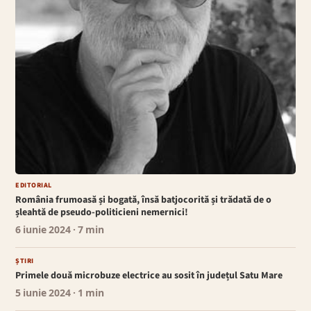
EDITORIAL
România frumoasă și bogată, însă batjocorită și trădată de o
șleahtă de pseudo-politicieni nemernici!
6 iunie 2024
· 7 min
ȘTIRI
Primele două microbuze electrice au sosit în județul Satu Mare
5 iunie 2024
· 1 min