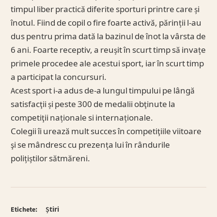
timpul liber practică diferite sporturi printre care și
înotul. Fiind de copil o fire foarte activă, părinții l-au
dus pentru prima dată la bazinul de înot la vârsta de
6 ani. Foarte receptiv, a reușit în scurt timp să invațe
primele procedee ale acestui sport, iar în scurt timp
a participat la concursuri.
Acest sport i-a adus de-a lungul timpului pe lângă
satisfacţii și peste 300 de medalii obţinute la
competiţii naționale si internaționale.
Colegii îi urează mult succes în competiţiile viitoare
şi se mândresc cu prezența lui în rândurile
polițiștilor sătmăreni.
Etichete:
Știri