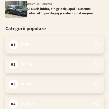
ARTICOLUL URMĂTOR
Şi-a ucis iubita, din gelozie, apoi i-a ascuns
cadavrul în portbagaj şi a abandonat maşina
Categorii populare
01
ȘTIRI
1506
02
SOCIAL
727
03
RURAL
493
04
CULTURĂ
420