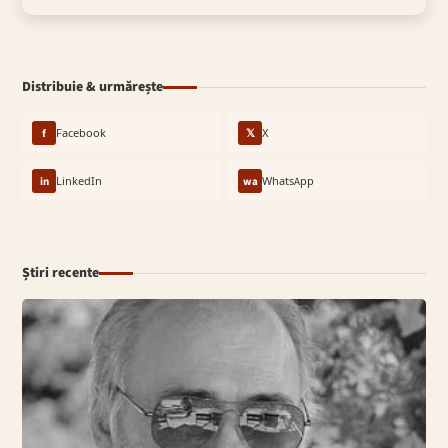
Distribuie & urmărește
f
Facebook
𝕏
X
in
LinkedIn
wa
WhatsApp
Știri recente