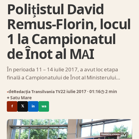
Polițistul David
Remus-Florin, locul
1 la Campionatul
de Înot al MAI
În perioada 11 – 14 iulie 2017, a avut loc etapa
finală a Campionatului de Înot al Ministerului…
de
Redacția Transilvania TV
22 iulie 2017
· 01:16
◷ 2 min
●
⌖ Satu Mare
f
𝕏
in
wa