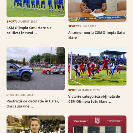
SPORT
3 AUGUST 2023
SPORT
15 IUNIE 2023
CSM Olimpia Satu Mare s-a
Antrenor nou la CSM Olimpia Satu
calificat în turul…
Mare
SPORT
20 MARTIE 2023
SPORT
8 IUNIE 2023
Victorie categorică obținută de
Restricții de circulație în Carei,
CSM Olimpia Satu Mare…
din cauza unei…