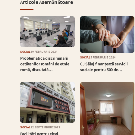
Articole Asemănătoare
SOCIAL
19 FEBRUARIE 2024
Problematica discriminării
SOCIAL
5 FEBRUARIE 2024
CJ Sălaj finanțează servicii
cetăţenilor români de etnie
sociale pentru 500 de…
romă, discutată…
SOCIAL
12 SEPTEMBRIE 2023
Facilități pentru elevi,