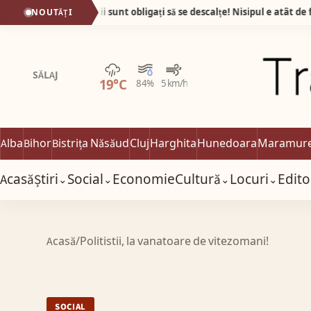
Plaja din Tunisia unde turiștii sunt obligați să se descalțe! Nisipul e atât de fin încât pare cernut prin sită!
NOUTĂȚI
Averse
SĂLAJ
19°C
84%
5 km/h
Alba
Bihor
Bistrița Năsăud
Cluj
Harghita
Hunedoara
Maramur
Acasă
Știri
Social
Economie
Cultură
Locuri
Edito
⌄
⌄
⌄
⌄
Acasă
/
Politistii, la vanatoare de vitezomani!
SOCIAL