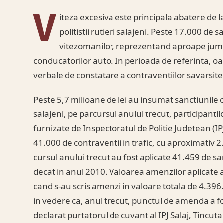
V
iteza excesiva este principala abatere de la
politistii rutieri salajeni. Peste 17.000 de
vitezomanilor, reprezentand aproape juma
conducatorilor auto. In perioada de referinta, oam
verbale de constatare a contraventiilor savarsite d
Peste 5,7 milioane de lei au insumat sanctiunile co
salajeni, pe parcursul anului trecut, participantilor
furnizate de Inspectoratul de Politie Judetean (IP
41.000 de contraventii in trafic, cu aproximativ 
cursul anului trecut au fost aplicate 41.459 de s
decat in anul 2010. Valoarea amenzilor aplicate a
cand s-au scris amenzi in valoare totala de 4.396
in vedere ca, anul trecut, punctul de amenda a fost 
declarat purtatorul de cuvant al IPJ Salaj, Tincu