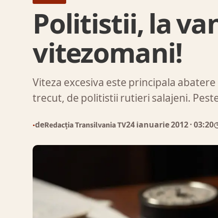
Politistii, la v
vitezomani!
Viteza excesiva este principala abatere d
trecut, de politistii rutieri salajeni. Pes
de
Redacția Transilvania TV
24 ianuarie 2012
· 03:20
◷
●