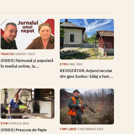
TRADIȚIE
5 AUGUST 2026
(VIDEO) Faimoasă și populară
ȘTIRI
6 MAI 2026
în mediul online, la…
REVOLTĂTOR: Arțarul secular
din gara Surduc-Sălaj a fost…
ȘTIRI
9 APRILIE 2026
(VIDEO) Prescura de Paște
TIMP LIBER
11 DECEMBRIE 2025