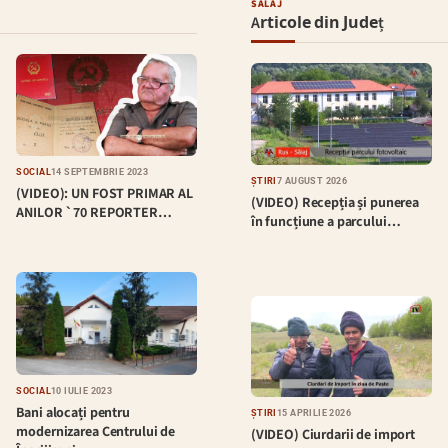
SĂLAJ
Articole din Județ
SOCIAL
14 SEPTEMBRIE 2023
ȘTIRI
7 AUGUST 2026
(VIDEO): UN FOST PRIMAR AL
(VIDEO) Recepția și punerea
ANILOR `70 REPORTER…
în funcțiune a parcului…
SOCIAL
10 IULIE 2023
Bani alocați pentru
ȘTIRI
15 APRILIE 2026
modernizarea Centrului de
(VIDEO) Ciurdarii de import