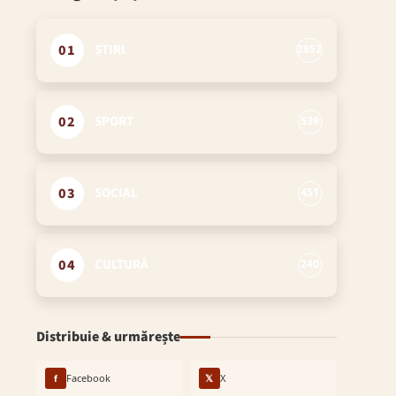
01
ȘTIRI
2852
02
SPORT
539
03
SOCIAL
451
04
CULTURĂ
240
Distribuie & urmărește
f
Facebook
𝕏
X