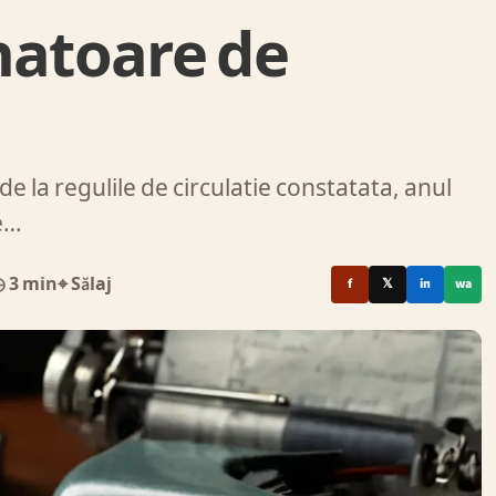
anatoare de
e la regulile de circulatie constatata, anul
te…
 3 min
⌖ Sălaj
f
𝕏
in
wa