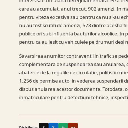
interzis sau circulatia neregulamentara. Pe a treia
care au acumulat, anul trecut, 902 amenzi. In maj
pentru viteza excesiva sau pentru ca nu si-au echi
nu au fost scutiti de amenzi, 578 dintre acestia f
publice ori sub influenta bauturilor alcoolice. In
pentru ca au iesit cu vehiculele pe drumuri des
Savarsirea anumitor contraventii in trafic se pe
complementara de suspendarea sau anularea, du
abaterile de la regulile de circulatie, politistii rut
1.256 de permise auto, in vederea suspendarii dr
dispus anularea acestor documente. Totodata, oam
inmatriculare pentru defectiuni tehnice, inspectia
Distribuie:
f
𝕏
in
wa