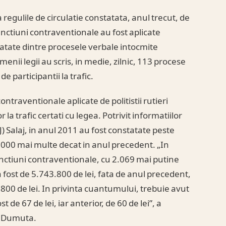
 regulile de circulatie constatata, anul trecut, de
 sanctiuni contraventionale au fost aplicate
tate dintre procesele verbale intocmite
enii legii au scris, in medie, zilnic, 113 procese
e participantii la trafic.
ntraventionale aplicate de politistii rutieri
 la trafic certati cu legea. Potrivit informatiilor
J) Salaj, in anul 2011 au fost constatate peste
2.000 mai multe decat in anul precedent. „In
anctiuni contraventionale, cu 2.069 mai putine
 fost de 5.743.800 de lei, fata de anul precedent,
.800 de lei. In privinta cuantumului, trebuie avut
de 67 de lei, iar anterior, de 60 de lei”, a
ta Dumuta.