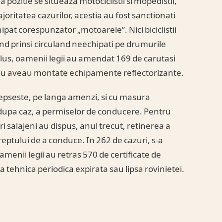
 pozitie se situeaza motociclistii si mopedistii,
oritatea cazurilor, acestia au fost sanctionati
pat corespunzator „motoarele”. Nici biciclistii
iind prinsi circuland neechipati pe drumurile
 plus, oamenii legii au amendat 169 de carutasi
i nu aveau montate echipamente reflectorizante.
depseste, pe langa amenzi, si cu masura
pa caz, a permiselor de conducere. Pentru
ieri salajeni au dispus, anul trecut, retinerea a
eptului de a conduce. In 262 de cazuri, s-a
enii legii au retras 570 de certificate de
 tehnica periodica expirata sau lipsa rovinietei.