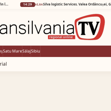
14:29
ALBA
eș
Satu Mare
Sălaj
Sibiu
rial