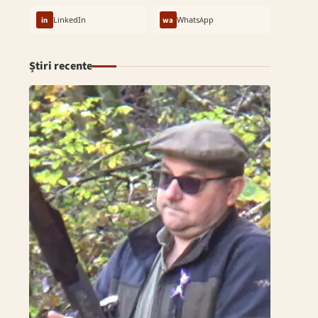
in
LinkedIn
wa
WhatsApp
Știri recente