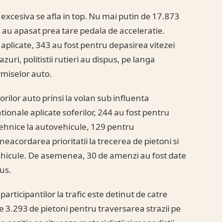
za excesiva se afla in top. Nu mai putin de 17.873
 au apasat prea tare pedala de acceleratie.
 aplicate, 343 au fost pentru depasirea vitezei
zuri, politistii rutieri au dispus, pe langa
miselor auto.
rilor auto prinsi la volan sub influenta
tionale aplicate soferilor, 244 au fost pentru
tehnice la autovehicule, 129 pentru
eacordarea prioritatii la trecerea de pietoni si
vehicule. De asemenea, 30 de amenzi au fost date
us.
articipantilor la trafic este detinut de catre
de 3.293 de pietoni pentru traversarea strazii pe