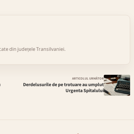
icate din județele Transilvaniei.
ARTICOLUL URMĂTOR
u
Derdelusurile de pe trotuare au umplut
Urgenta Spitalului