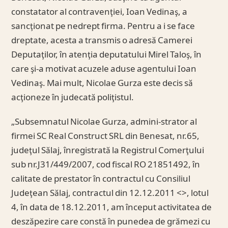
constatator al contravenţiei, Ioan Vedinaş, a
sancţionat pe nedrept firma. Pentru a i se face
dreptate, acesta a transmis o adresă Camerei
Deputaţilor, în atenţia deputatului Mirel Taloş, în
care şi-a motivat acuzele aduse agentului Ioan
Vedinaş. Mai mult, Nicolae Gurza este decis să
acţioneze în judecată poliţistul.
„Subsemnatul Nicolae Gurza, admini-strator al
firmei SC Real Construct SRL din Benesat, nr.65,
judeţul Sălaj, înregistrată la Registrul Comerţului
sub nr.J31/449/2007, cod fiscal RO 21851492, în
calitate de prestator în contractul cu Consiliul
Judeţean Sălaj, contractul din 12.12.2011 <
>, lotul
4, în data de 18.12.2011, am început activitatea de
deszăpezire care constă în punedea de grămezi cu