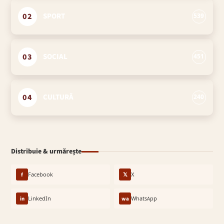
02
SPORT
539
03
SOCIAL
451
04
CULTURĂ
240
Distribuie & urmărește
f
Facebook
𝕏
X
in
LinkedIn
wa
WhatsApp