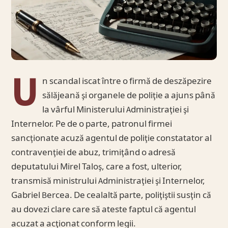
U
n scandal iscat între o firmă de deszăpezire
sălăjeană şi organele de poliţie a ajuns până
la vârful Ministerului Administraţiei şi
Internelor. Pe de o parte, patronul firmei
sancţionate acuză agentul de poliţie constatator al
contravenţiei de abuz, trimiţând o adresă
deputatului Mirel Taloş, care a fost, ulterior,
transmisă ministrului Administraţiei şi Internelor,
Gabriel Bercea. De cealaltă parte, poliţiştii susţin că
au dovezi clare care să ateste faptul că agentul
acuzat a acţionat conform legii.