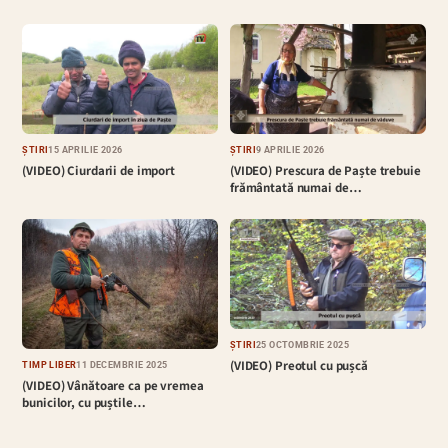
ȘTIRI
15 APRILIE 2026
ȘTIRI
9 APRILIE 2026
(VIDEO) Ciurdarii de import
(VIDEO) Prescura de Paște trebuie
frământată numai de…
ȘTIRI
25 OCTOMBRIE 2025
(VIDEO) Preotul cu pușcă
TIMP LIBER
11 DECEMBRIE 2025
(VIDEO) Vânătoare ca pe vremea
bunicilor, cu puștile…