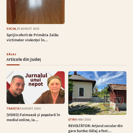
SOCIAL
29 AUGUST 2023
Sprijin oferit de Primăria Zalău
victimelor violenței în…
SĂLAJ
Articole din Județ
TRADIȚIE
5 AUGUST 2026
(VIDEO) Faimoasă și populară în
mediul online, la…
ȘTIRI
6 MAI 2026
REVOLTĂTOR: Arțarul secular din
gara Surduc-Sălaj a fost…