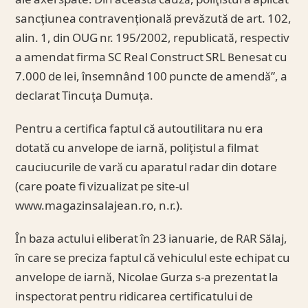
ale axei spate. Din această cauză, poliţistul a aplicat
sancţiunea contravenţională prevăzută de art. 102,
alin. 1, din OUG nr. 195/2002, republicată, respectiv
a amendat firma SC Real Construct SRL Benesat cu
7.000 de lei, însemnând 100 puncte de amendă”, a
declarat Tincuţa Dumuţa.
Pentru a certifica faptul că autoutilitara nu era
dotată cu anvelope de iarnă, poliţistul a filmat
cauciucurile de vară cu aparatul radar din dotare
(care poate fi vizualizat pe site-ul
www.magazinsalajean.ro, n.r.).
În baza actului eliberat în 23 ianuarie, de RAR Sălaj,
în care se preciza faptul că vehiculul este echipat cu
anvelope de iarnă, Nicolae Gurza s-a prezentat la
inspectorat pentru ridicarea certificatului de