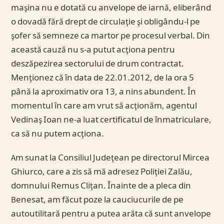
maşina nu e dotată cu anvelope de iarnă, eliberând
o dovadă fără drept de circulaţie şi obligându-l pe
şofer să semneze ca martor pe procesul verbal. Din
această cauză nu s-a putut acţiona pentru
deszăpezirea sectorului de drum contractat.
Menţionez că în data de 22.01.2012, de la ora 5
până la aproximativ ora 13, a nins abundent. În
momentul în care am vrut să acţionăm, agentul
Vedinaş Ioan ne-a luat certificatul de înmatriculare,
ca să nu putem acţiona.
Am sunat la Consiliul Judeţean pe directorul Mircea
Ghiurco, care a zis să mă adresez Poliţiei Zalău,
domnului Remus Cliţan. Înainte de a pleca din
Benesat, am făcut poze la cauciucurile de pe
autoutilitară pentru a putea arăta că sunt anvelope