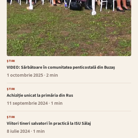
ȘTIRI
VIDEO: Sărbătoare în comunitatea penticostală din Buzaș
1 octombrie 2025
· 2 min
ȘTIRI
Achiziție unicat la primăria din Rus
11 septembrie 2024
· 1 min
ȘTIRI
Viitori tineri salvatori în practică la ISU Sălaj
8 iulie 2024
· 1 min