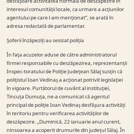
desfăşoare activitatea normală de deszăpezire în
interesul comunităţii locale, ca urmare a acţiunilor
agentului pe care l-am menţionat”, se arată în
adresa redactată de parlamentar.
Şoferii înzăpeziţi au sesizat poliţia
În faţa acuzelor aduse de către administratorul
firmei responsabile cu deszăpezirea, reprezentanţii
Inspec-toratului de Poliţie Judeţean Sălaj susţin că
poliţistul Ioan Vedinaş a acţionat potrivit legislaţiei
în vigoare. Purtătorul de cuvânt al instituţiei,
Tincuţa Dumuţa, ne-a comunicat că agentul
principal de poliţie Ioan Vedinaş desfăşura activităţi
în teritoriu pentru verificarea activităţilor de
deszăpezire. „Duminică, 22 ianuarie anul curent,
ninsoarea a acoperit drumurile din judeţul Sălaj. În