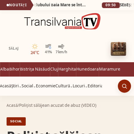
(VIDEO) Veteranii Aeroclubului Baia Mare se întâlnesc sâmbătă 6 iunie
NOUTĂȚI
09:50
Senin
SĂLAJ
24°C
41%
7 km/h
Alba
Bihor
Bistrița Năsăud
Cluj
Harghita
Hunedoara
Maramureș
Satu 
Acasă
Știri
Social
Economie
Cultură
Locuri
Editorial
⌄
⌄
⌄
⌄
Caut
Acasă
/
Poliţist sălăjean acuzat de abuz (VIDEO)
SOCIAL