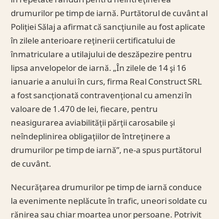
în repetate rânduri pentru neîntreţinerea
drumurilor pe timp de iarnă. Purtătorul de cuvânt al
Poliţiei Sălaj a afirmat că sancţiunile au fost aplicate
în zilele anterioare reţinerii certificatului de
înmatriculare a utilajului de deszăpezire pentru
lipsa anvelopelor de iarnă. „În zilele de 14 şi 16
ianuarie a anului în curs, firma Real Construct SRL
a fost sancţionată contravenţional cu amenzi în
valoare de 1.470 de lei, fiecare, pentru
neasigurarea aviabilităţii părţii carosabile şi
neîndeplinirea obligaţiilor de întreţinere a
drumurilor pe timp de iarnă”, ne-a spus purtătorul
de cuvânt.
Necurăţarea drumurilor pe timp de iarnă conduce
la evenimente neplăcute în trafic, uneori soldate cu
rănirea sau chiar moartea unor persoane. Potrivit