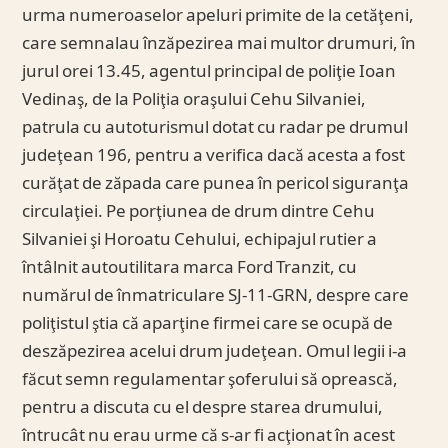
urma numeroaselor apeluri primite de la cetăţeni,
care semnalau înzăpezirea mai multor drumuri, în
jurul orei 13.45, agentul principal de poliţie Ioan
Vedinaş, de la Poliţia oraşului Cehu Silvaniei,
patrula cu autoturismul dotat cu radar pe drumul
judeţean 196, pentru a verifica dacă acesta a fost
curăţat de zăpada care punea în pericol siguranţa
circulaţiei. Pe porţiunea de drum dintre Cehu
Silvaniei şi Horoatu Cehului, echipajul rutier a
întâlnit autoutilitara marca Ford Tranzit, cu
numărul de înmatriculare SJ-11-GRN, despre care
poliţistul ştia că aparţine firmei care se ocupă de
deszăpezirea acelui drum judeţean. Omul legii i-a
făcut semn regulamentar şoferului să oprească,
pentru a discuta cu el despre starea drumului,
întrucât nu erau urme că s-ar fi acţionat în acest