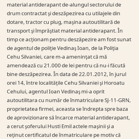
material antiderapant de-alungul sectorului de
drum contractat şi deszăpezirea cu utilajele din
dotare, tractor cu plug, maşina autoutilitară de
transport şi împrăştiat material antiderapant. În
timp ce acţionam pentru deszăpezire am fost sunat
de agentul de poliţie Vedinaş Ioan, de la Poliţia
Cehu Silvaniei, care m-a ameninţat că mă
amendează cu 21.000 de lei pentru că nu-i făcută
bine deszăpezirea. În data de 22.01.2012, în jurul
orei 14, între localităţile Cehu Silvaniei şi Horoatu
Cehului, agentul Ioan Vedinaş mi-a oprit
autoutilitara cu număr de înmatriculare SJ-11-GRN,
proprietatea firmei, aceasta se îndrepta spre baza
de aprovizionare să încarce material antiderapant,
a cerut şoferului Husti Emil actele maşinii şi a
reţinut certificatul de înmatriculare pe motiv că