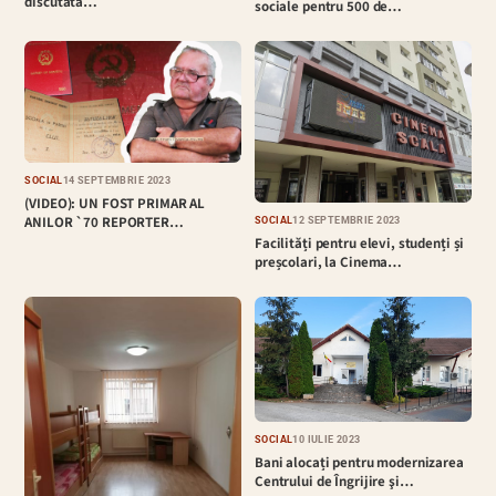
discutată…
sociale pentru 500 de…
SOCIAL
14 SEPTEMBRIE 2023
(VIDEO): UN FOST PRIMAR AL
ANILOR `70 REPORTER…
SOCIAL
12 SEPTEMBRIE 2023
Facilități pentru elevi, studenți și
preșcolari, la Cinema…
SOCIAL
10 IULIE 2023
Bani alocați pentru modernizarea
Centrului de Îngrijire şi…