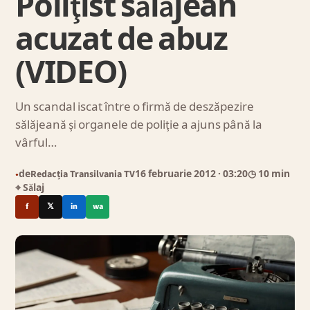
Poliţist sălăjean
acuzat de abuz
(VIDEO)
Un scandal iscat între o firmă de deszăpezire
sălăjeană şi organele de poliţie a ajuns până la
vârful…
de
Redacția Transilvania TV
16 februarie 2012
· 03:20
◷ 10 min
●
⌖ Sălaj
f
𝕏
in
wa