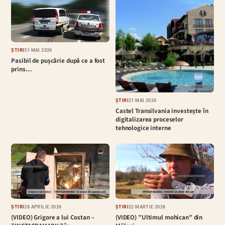
ȘTIRI
31 MAI 2026
Pasibil de pușcărie după ce a fost
prins…
ȘTIRI
21 MAI 2026
Castel Transilvania investește în
digitalizarea proceselor
tehnologice interne
ȘTIRI
28 APRILIE 2026
ȘTIRI
22 MARTIE 2026
(VIDEO) Grigore a lui Costan –
(VIDEO) ”Ultimul mohican” din