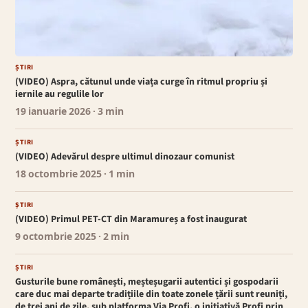
ȘTIRI
(VIDEO) Aspra, cătunul unde viața curge în ritmul propriu și
iernile au regulile lor
19 ianuarie 2026
· 3 min
ȘTIRI
(VIDEO) Adevărul despre ultimul dinozaur comunist
18 octombrie 2025
· 1 min
ȘTIRI
(VIDEO) Primul PET-CT din Maramureș a fost inaugurat
9 octombrie 2025
· 2 min
ȘTIRI
Gusturile bune românești, meșteșugarii autentici și gospodarii
care duc mai departe tradițiile din toate zonele țării sunt reuniți,
de trei ani de zile, sub platforma Via Profi, o inițiativă Profi prin