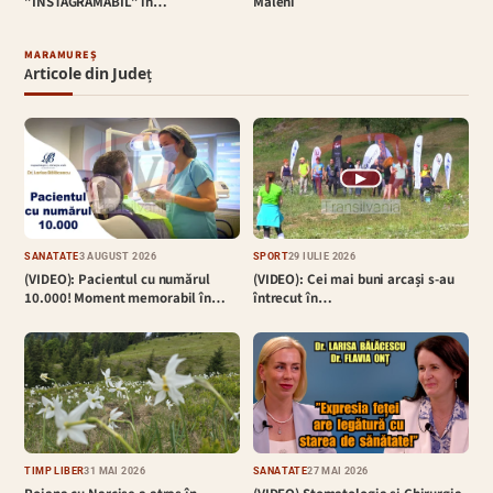
”INSTAGRAMABIL” în…
Măleni
MARAMUREȘ
Articole din Județ
▶
SĂNĂTATE
3 AUGUST 2026
SPORT
29 IULIE 2026
(VIDEO): Pacientul cu numărul
(VIDEO): Cei mai buni arcași s-au
10.000! Moment memorabil în…
întrecut în…
TIMP LIBER
31 MAI 2026
SĂNĂTATE
27 MAI 2026