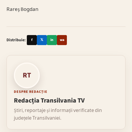
Rareş Bogdan
Distribuie:
f
𝕏
in
wa
RT
DESPRE REDACȚIE
Redacția Transilvania TV
Știri, reportaje și informații verificate din
județele Transilvaniei.