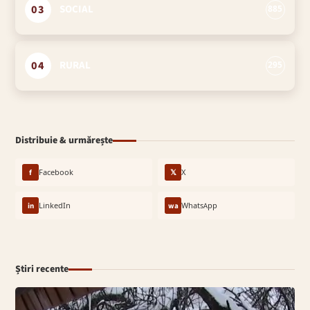
03
SOCIAL
885
04
RURAL
295
Distribuie & urmărește
f
Facebook
𝕏
X
in
LinkedIn
wa
WhatsApp
Știri recente