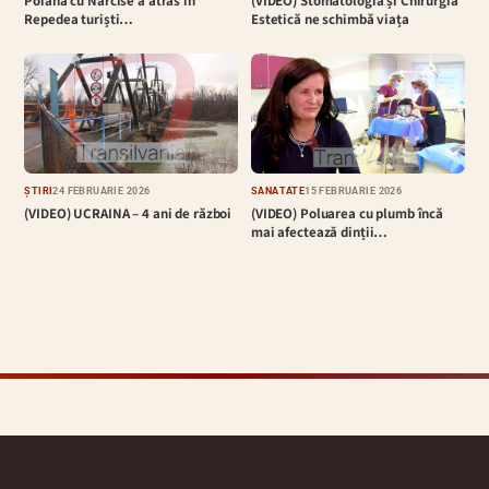
Poiana cu Narcise a atras în
(VIDEO) Stomatologia și Chirurgia
Repedea turiști…
Estetică ne schimbă viața
ȘTIRI
24 FEBRUARIE 2026
SĂNĂTATE
15 FEBRUARIE 2026
(VIDEO) UCRAINA – 4 ani de război
(VIDEO) Poluarea cu plumb încă
mai afectează dinții…