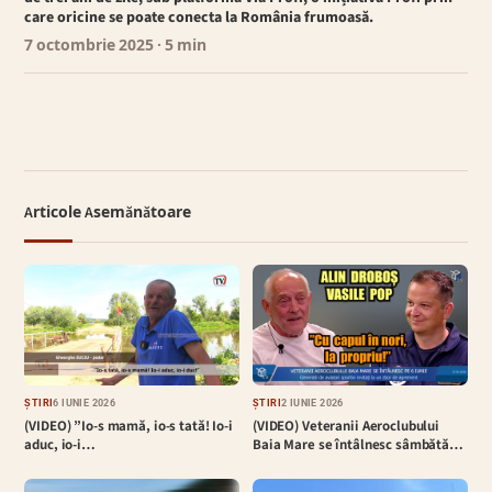
care oricine se poate conecta la România frumoasă.
7 octombrie 2025
· 5 min
Articole Asemănătoare
ȘTIRI
6 IUNIE 2026
ȘTIRI
2 IUNIE 2026
(VIDEO) ”Io-s mamă, io-s tată! Io-i
(VIDEO) Veteranii Aeroclubului
aduc, io-i…
Baia Mare se întâlnesc sâmbătă…