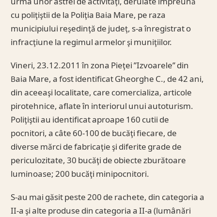
urma unor astfel de activităţi, derulate împreună
cu poliţiştii de la Poliţia Baia Mare, pe raza
municipiului reşedinţă de judeţ, s-a înregistrat o
infracţiune la regimul armelor şi muniţiilor.
Vineri, 23.12.2011 în zona Pieţei ’’Izvoarele’’ din
Baia Mare, a fost identificat Gheorghe C., de 42 ani,
din aceeaşi localitate, care comercializa, articole
pirotehnice, aflate în interiorul unui autoturism.
Poliţiştii au identificat aproape 160 cutii de
pocnitori, a câte 60-100 de bucăţi fiecare, de
diverse mărci de fabricaţie şi diferite grade de
periculozitate, 30 bucăţi de obiecte zburătoare
luminoase; 200 bucăţi minipocnitori.
S-au mai găsit peste 200 de rachete, din categoria a
II-a şi alte produse din categoria a II-a (lumânări