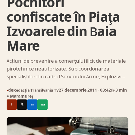
Pocnitori
confiscate în Piaţa
Izvoarele din Baia
Mare
Acţiuni de prevenire a comerţului ilicit de materiale
pirotehnice neautorizate. Sub coordonarea
specialiştilor din cadrul Serviciului Arme, Explozivi…
de
Redacția Transilvania TV
27 decembrie 2011
· 03:42
◷ 3 min
●
⌖ Maramureș
f
𝕏
in
wa