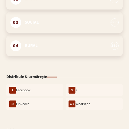
03
SOCIAL
885
04
RURAL
295
Distribuie & urmărește
f
Facebook
𝕏
X
in
LinkedIn
wa
WhatsApp