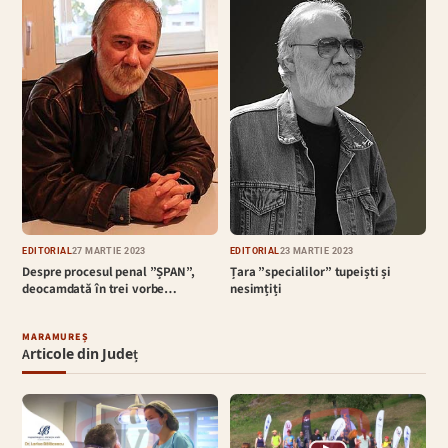
EDITORIAL
27 MARTIE 2023
EDITORIAL
23 MARTIE 2023
Despre procesul penal ”ȘPAN”,
Țara ”specialilor” tupeiști și
deocamdată în trei vorbe…
nesimțiți
MARAMUREȘ
Articole din Județ