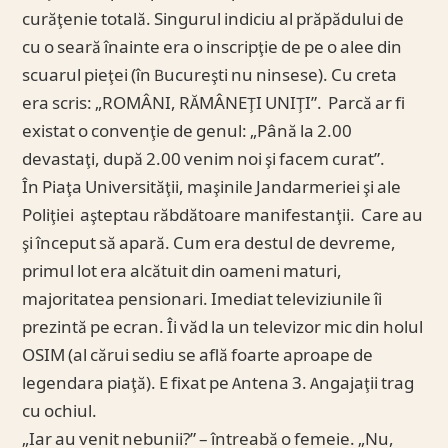
curăţenie totală. Singurul indiciu al prăpădului de
cu o seară înainte era o inscripţie de pe o alee din
scuarul pieţei (în Bucureşti nu ninsese). Cu creta
era scris: „ROMÂNI, RĂMÂNEŢI UNIŢI”. Parcă ar fi
existat o convenţie de genul: „Până la 2.00
devastaţi, după 2.00 venim noi şi facem curat”.
În Piaţa Universităţii, maşinile Jandarmeriei şi ale
Poliţiei aşteptau răbdătoare manifestanţii. Care au
şi început să apară. Cum era destul de devreme,
primul lot era alcătuit din oameni maturi,
majoritatea pensionari. Imediat televiziunile îi
prezintă pe ecran. Îi văd la un televizor mic din holul
OSIM (al cărui sediu se află foarte aproape de
legendara piaţă). E fixat pe Antena 3. Angajaţii trag
cu ochiul.
„Iar au venit nebunii?” – întreabă o femeie. „Nu,