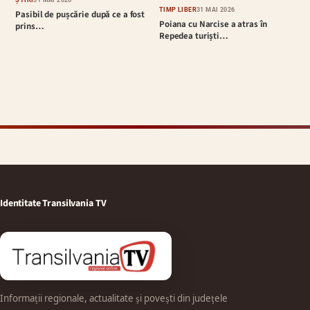
TIMP LIBER
31 MAI 2026
Pasibil de pușcărie după ce a fost
Poiana cu Narcise a atras în
prins…
Repedea turiști…
Identitate Transilvania TV
Informații regionale, actualitate și povești din județele