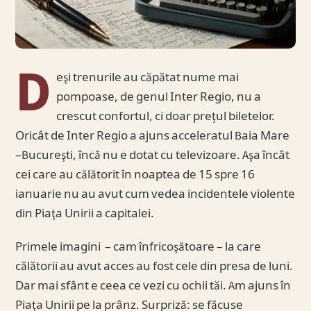
D
eşi trenurile au căpătat nume mai
pompoase, de genul Inter Regio, nu a
crescut confortul, ci doar preţul biletelor.
Oricât de Inter Regio a ajuns acceleratul Baia Mare
–Bucureşti, încă nu e dotat cu televizoare. Aşa încât
cei care au călătorit în noaptea de 15 spre 16
ianuarie nu au avut cum vedea incidentele violente
din Piaţa Unirii a capitalei.
Primele imagini – cam înfricoşătoare – la care
călătorii au avut acces au fost cele din presa de luni.
Dar mai sfânt e ceea ce vezi cu ochii tăi. Am ajuns în
Piaţa Unirii pe la prânz. Surpriză: se făcuse