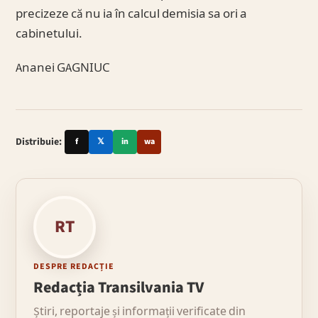
precizeze că nu ia în calcul demisia sa ori a
cabinetului.
Ananei GAGNIUC
Distribuie:
f
𝕏
in
wa
RT
DESPRE REDACȚIE
Redacția Transilvania TV
Știri, reportaje și informații verificate din