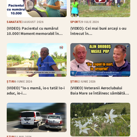
▶
SĂNĂTATE
3 AUGUST 2026
SPORT
29 IULIE 2026
(VIDEO): Pacientul cu numărul
(VIDEO): Cei mai buni arcași s-au
10.000! Moment memorabil în…
întrecut în…
ȘTIRI
6 IUNIE 2026
ȘTIRI
2 IUNIE 2026
(VIDEO) ”Io-s mamă, io-s tată! Io-i
(VIDEO) Veteranii Aeroclubului
aduc, io-i…
Baia Mare se întâlnesc sâmbătă…
ȘTIRI
31 MAI 2026