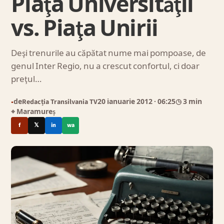
Piaţa Universităţii
vs. Piaţa Unirii
Deşi trenurile au căpătat nume mai pompoase, de
genul Inter Regio, nu a crescut confortul, ci doar
preţul…
de
Redacția Transilvania TV
20 ianuarie 2012
· 06:25
◷ 3 min
●
⌖ Maramureș
f
𝕏
in
wa