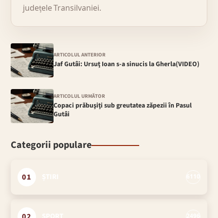
județele Transilvaniei.
ARTICOLUL ANTERIOR
Jaf Gutâi: Ursuţ Ioan s-a sinucis la Gherla(VIDEO)
ARTICOLUL URMĂTOR
Copaci prăbuşiţi sub greutatea zăpezii în Pasul
Gutâi
Categorii populare
01
ȘTIRI
6110
02
SPORT
2496