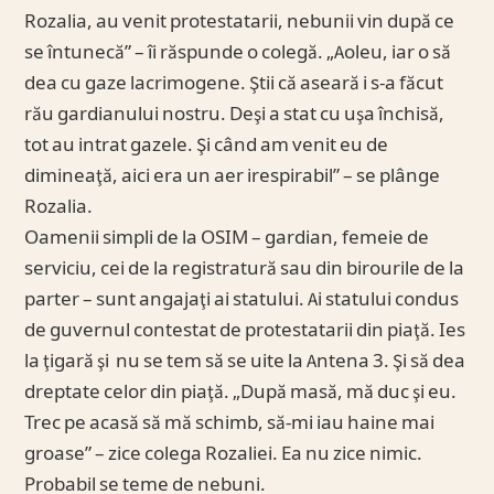
Rozalia, au venit protestatarii, nebunii vin după ce
se întunecă” – îi răspunde o colegă. „Aoleu, iar o să
dea cu gaze lacrimogene. Ştii că aseară i s-a făcut
rău gardianului nostru. Deşi a stat cu uşa închisă,
tot au intrat gazele. Şi când am venit eu de
dimineaţă, aici era un aer irespirabil” – se plânge
Rozalia.
Oamenii simpli de la OSIM – gardian, femeie de
serviciu, cei de la registratură sau din birourile de la
parter – sunt angajaţi ai statului. Ai statului condus
de guvernul contestat de protestatarii din piaţă. Ies
la ţigară şi nu se tem să se uite la Antena 3. Şi să dea
dreptate celor din piaţă. „După masă, mă duc şi eu.
Trec pe acasă să mă schimb, să-mi iau haine mai
groase” – zice colega Rozaliei. Ea nu zice nimic.
Probabil se teme de nebuni.