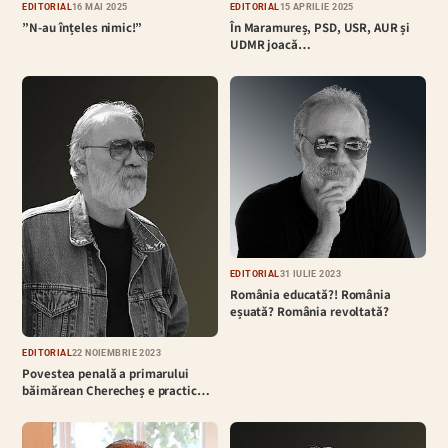
EDITORIAL
16 MAI 2025
EDITORIAL
15 APRILIE 2025
”N-au înțeles nimic!”
În Maramureș, PSD, USR, AUR și
UDMR joacă…
EDITORIAL
31 IULIE 2023
România educată?! România
eșuată? România revoltată?
EDITORIAL
22 NOIEMBRIE 2023
Povestea penală a primarului
băimărean Cherecheș e practic…