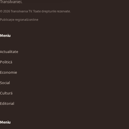
Transilvaniei.
© 2026 Transilvania TV. Toate drepturile rezervate.
Publicație regională online
Meniu
Actualitate
Politică
Economie
Social
Cultură
Editorial
Meniu