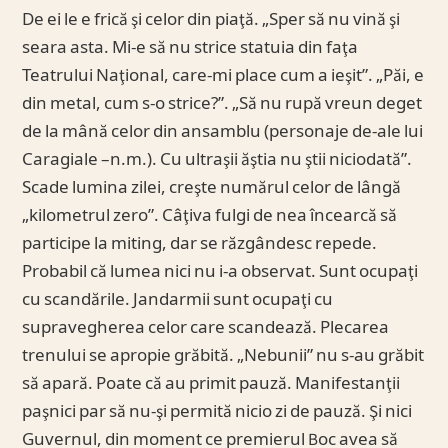
De ei le e frică şi celor din piaţă. „Sper să nu vină şi
seara asta. Mi-e să nu strice statuia din faţa
Teatrului Naţional, care-mi place cum a ieşit”. „Păi, e
din metal, cum s-o strice?”. „Să nu rupă vreun deget
de la mână celor din ansamblu (personaje de-ale lui
Caragiale –n.m.). Cu ultraşii ăştia nu ştii niciodată”.
Scade lumina zilei, creşte numărul celor de lângă
„kilometrul zero”. Câţiva fulgi de nea încearcă să
participe la miting, dar se răzgândesc repede.
Probabil că lumea nici nu i-a observat. Sunt ocupaţi
cu scandările. Jandarmii sunt ocupaţi cu
supravegherea celor care scandează. Plecarea
trenului se apropie grăbită. „Nebunii” nu s-au grăbit
să apară. Poate că au primit pauză. Manifestanţii
paşnici par să nu-şi permită nicio zi de pauză. Şi nici
Guvernul, din moment ce premierul Boc avea să