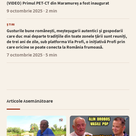
(VIDEO) Primul PET-CT din Maramureș a fost inaugurat
9 octombrie 2025
· 2 min
ȘTIRI
Gusturile bune românești, meșteșugarii autentici și gospodarii
care duc mai departe tradițiile din toate zonele țării sunt reuniți,
de trei ani de zile, sub platforma Via Profi, o inițiativă Profi prin
care oricine se poate conecta la România frumoasă.
7 octombrie 2025
· 5 min
Articole Asemănătoare