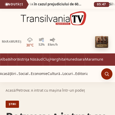
FACIAS sesizează DNA în cazul prejudiciului de 600 de milioane de euro din dosarul Pfizer. Cei vinovați trebuie să plăteasca.
NOUTĂȚI
05:47
Averse
MARAMUREȘ
30°C
52%
8 km/h
Alba
Bihor
Bistrița Năsăud
Cluj
Harghita
Hunedoara
Maramureș
Satu 
Acasă
Știri
Social
Economie
Cultură
Locuri
Editorial
⌄
⌄
⌄
⌄
Caut
Acasă
/
Petrova: A intrat cu mașina într-un podeț
ȘTIRI