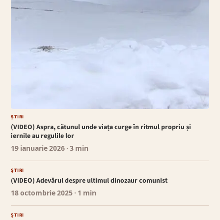
ȘTIRI
(VIDEO) Aspra, cătunul unde viața curge în ritmul propriu și
iernile au regulile lor
19 ianuarie 2026
· 3 min
ȘTIRI
(VIDEO) Adevărul despre ultimul dinozaur comunist
18 octombrie 2025
· 1 min
ȘTIRI