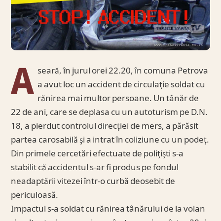
A
seară, în jurul orei 22.20, în comuna Petrova
a avut loc un accident de circulaţie soldat cu
rănirea mai multor persoane. Un tânăr de
22 de ani, care se deplasa cu un autoturism pe D.N.
18, a pierdut controlul direcţiei de mers, a părăsit
partea carosabilă şi a intrat în coliziune cu un podeţ.
Din primele cercetări efectuate de poliţişti s-a
stabilit că accidentul s-ar fi produs pe fondul
neadaptării vitezei într-o curbă deosebit de
periculoasă.
Impactul s-a soldat cu rănirea tânărului de la volan