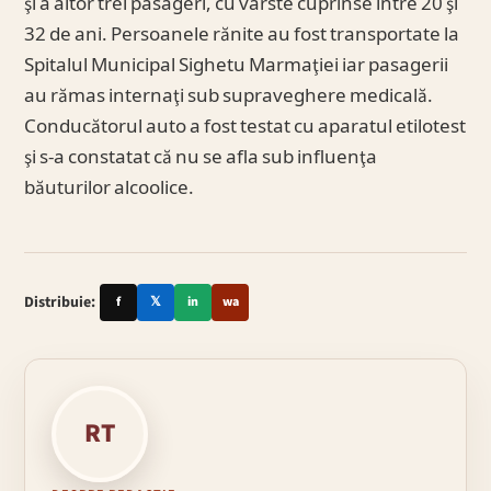
şi a altor trei pasageri, cu vârste cuprinse între 20 şi
32 de ani. Persoanele rănite au fost transportate la
Spitalul Municipal Sighetu Marmaţiei iar pasagerii
au rămas internaţi sub supraveghere medicală.
Conducătorul auto a fost testat cu aparatul etilotest
şi s-a constatat că nu se afla sub influenţa
băuturilor alcoolice.
Distribuie:
f
𝕏
in
wa
RT