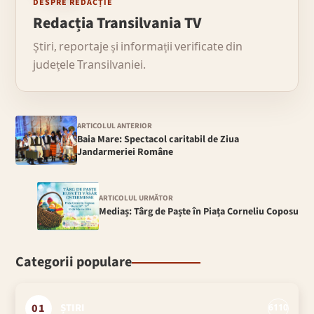
DESPRE REDACȚIE
Redacția Transilvania TV
Știri, reportaje și informații verificate din
județele Transilvaniei.
ARTICOLUL ANTERIOR
Baia Mare: Spectacol caritabil de Ziua
Jandarmeriei Române
ARTICOLUL URMĂTOR
Mediaș: Târg de Paște în Piața Corneliu Coposu
Categorii populare
01
ȘTIRI
6110