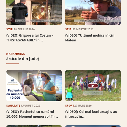
ȘTIRI
28 APRILIE 2026
ȘTIRI
22 MARTIE 2026
(VIDEO) Grigore a lui Costan –
(VIDEO) ”Ultimul mohican” din
”INSTAGRAMABIL” în…
Măleni
MARAMUREȘ
Articole din Județ
▶
SĂNĂTATE
3 AUGUST 2026
SPORT
29 IULIE 2026
(VIDEO): Pacientul cu numărul
(VIDEO): Cei mai buni arcași s-au
10.000! Moment memorabil în…
întrecut în…