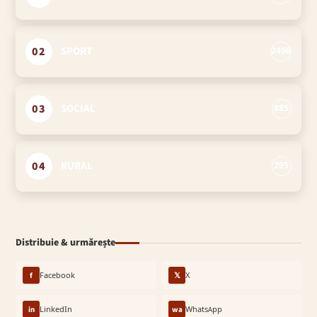
02
SPORT
2496
03
SOCIAL
885
04
RURAL
295
Distribuie & urmărește
f
Facebook
𝕏
X
in
LinkedIn
wa
WhatsApp