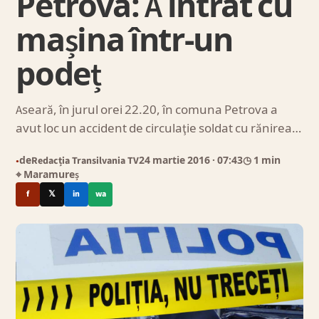
Petrova: A intrat cu
mașina într-un
podeț
Aseară, în jurul orei 22.20, în comuna Petrova a
avut loc un accident de circulaţie soldat cu rănirea…
de
Redacția Transilvania TV
24 martie 2016
· 07:43
◷ 1 min
●
⌖ Maramureș
f
𝕏
in
wa