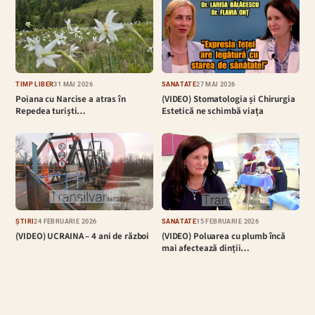
TIMP LIBER
31 MAI 2026
SĂNĂTATE
27 MAI 2026
Poiana cu Narcise a atras în
(VIDEO) Stomatologia și Chirurgia
Repedea turiști…
Estetică ne schimbă viața
ȘTIRI
24 FEBRUARIE 2026
SĂNĂTATE
15 FEBRUARIE 2026
(VIDEO) UCRAINA – 4 ani de război
(VIDEO) Poluarea cu plumb încă
mai afectează dinții…