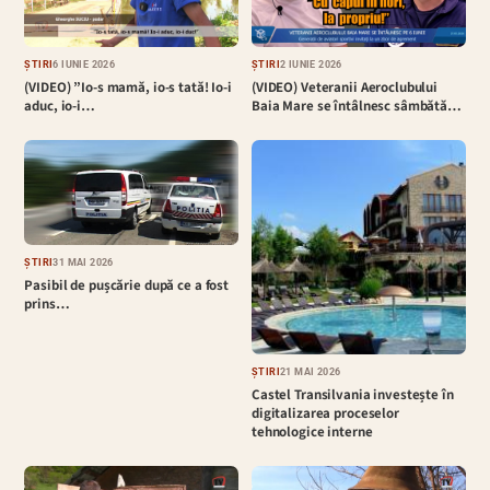
ȘTIRI
6 IUNIE 2026
ȘTIRI
2 IUNIE 2026
(VIDEO) ”Io-s mamă, io-s tată! Io-i
(VIDEO) Veteranii Aeroclubului
aduc, io-i…
Baia Mare se întâlnesc sâmbătă…
ȘTIRI
31 MAI 2026
Pasibil de pușcărie după ce a fost
prins…
ȘTIRI
21 MAI 2026
Castel Transilvania investește în
digitalizarea proceselor
tehnologice interne