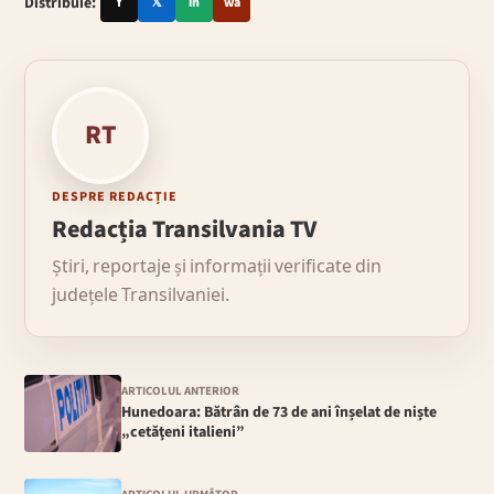
Distribuie:
f
𝕏
in
wa
RT
DESPRE REDACȚIE
Redacția Transilvania TV
Știri, reportaje și informații verificate din
județele Transilvaniei.
ARTICOLUL ANTERIOR
Hunedoara: Bătrân de 73 de ani înșelat de niște
„cetăţeni italieni”