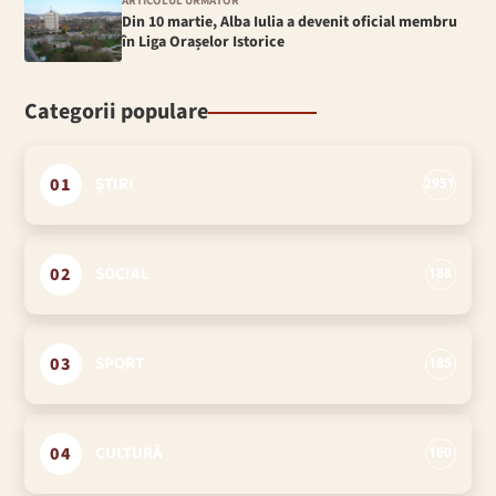
ARTICOLUL URMĂTOR
Din 10 martie, Alba Iulia a devenit oficial membru
în Liga Orașelor Istorice
Categorii populare
01
ȘTIRI
2951
02
SOCIAL
188
03
SPORT
185
04
CULTURĂ
160