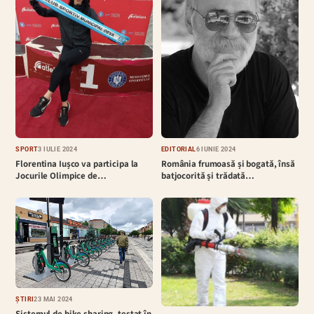
EDITORIAL
6 IUNIE 2024
SPORT
3 IULIE 2024
România frumoasă și bogată, însă
Florentina Iușco va participa la
batjocorită și trădată…
Jocurile Olimpice de…
ȘTIRI
23 MAI 2024
Sistemul de bike sharing, testat în