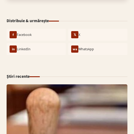
Distribuie & urmărește
f
Facebook
𝕏
X
in
LinkedIn
wa
WhatsApp
Știri recente