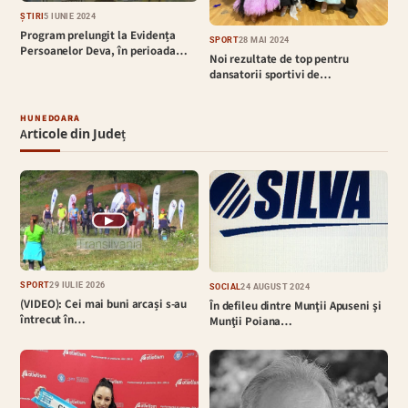
ȘTIRI
5 IUNIE 2024
Program prelungit la Evidența
SPORT
28 MAI 2024
Persoanelor Deva, în perioada…
Noi rezultate de top pentru
dansatorii sportivi de…
HUNEDOARA
Articole din Județ
▶
SPORT
29 IULIE 2026
SOCIAL
24 AUGUST 2024
(VIDEO): Cei mai buni arcași s-au
În defileu dintre Munţii Apuseni şi
întrecut în…
Munţii Poiana…