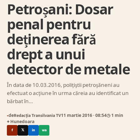
Petroșani: Dosar
penal pentru
deținerea fără
drept a unui
detector de metale
În data de 10.03.2016, poliţiştii petroşăneni au
efectuat o acţiune în urma căreia au identificat un
bărbat în…
de
Redacția Transilvania TV
11 martie 2016
· 08:54
◷ 1 min
●
⌖ Hunedoara
f
𝕏
in
wa