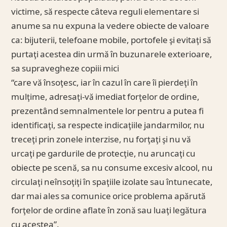
victime, să respecte câteva reguli elementare si
anume sa nu expuna la vedere obiecte de valoare
ca: bijuterii, telefoane mobile, portofele şi evitaţi să
purtaţi acestea din urmă în buzunarele exterioare,
sa supravegheze copiii mici
“care vă însoţesc, iar în cazul în care îi pierdeţi în
mulţime, adresaţi-vă imediat forţelor de ordine,
prezentând semnalmentele lor pentru a putea fi
identificaţi, sa respecte indicaţiile jandarmilor, nu
treceţi prin zonele interzise, nu forţaţi şi nu vă
urcaţi pe gardurile de protecţie, nu aruncaţi cu
obiecte pe scenă, sa nu consume excesiv alcool, nu
circulaţi neînsoţiţi în spaţiile izolate sau întunecate,
dar mai ales sa comunice orice problema apărută
forţelor de ordine aflate în zonă sau luaţi legătura
cu acestea”.