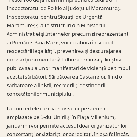
“Peste 160 de jandarmi împreună cu cadre din
Inspectoratul de Poliţie al Judeţului Maramureş,
Inspectoratul pentru Situaţii de Urgenţă
Maramureş şi alte structuri din Ministerul
Administraţiei şi Internelor, precum şi reprezentanţi
ai Primăriei Baia Mare, vor colabora în scopul
respectării legalităţii, prevenirea şi descurajarea
unor acţiuni menite să tulbure ordinea şi liniştea
publică sau a unor manifestări de violenţă pe timpul
acestei sărbători, Sărbătoarea Castanelor, fiind o
sărbătoare a liniştii, recreerii şi destinderii
concetăţenilor municipiului.
La concertele care vor avea loc pe scenele
amplasate pe B-dul Unirii şi în Piaţa Millenium,
jandarmii vor permite accesul doar organizatorilor,
concertanţilor şi ziariştilor acreditaţi, în aşa fel încât,