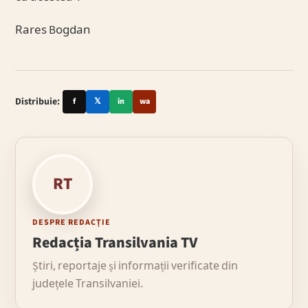
Rares Bogdan
Distribuie:
f
𝕏
in
wa
RT
DESPRE REDACȚIE
Redacția Transilvania TV
Știri, reportaje și informații verificate din
județele Transilvaniei.