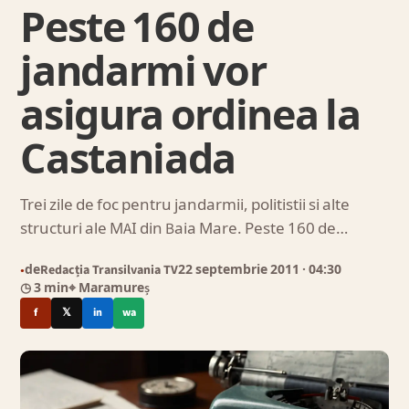
Peste 160 de
jandarmi vor
asigura ordinea la
Castaniada
Trei zile de foc pentru jandarmii, politistii si alte
structuri ale MAI din Baia Mare. Peste 160 de…
de
Redacția Transilvania TV
22 septembrie 2011
· 04:30
●
◷ 3 min
⌖ Maramureș
f
𝕏
in
wa