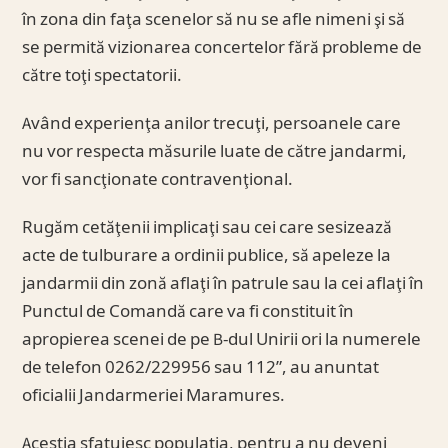
în zona din faţa scenelor să nu se afle nimeni şi să
se permită vizionarea concertelor fără probleme de
către toţi spectatorii.
Având experienţa anilor trecuţi, persoanele care
nu vor respecta măsurile luate de către jandarmi,
vor fi sancţionate contravenţional.
Rugăm cetăţenii implicaţi sau cei care sesizează
acte de tulburare a ordinii publice, să apeleze la
jandarmii din zonă aflaţi în patrule sau la cei aflaţi în
Punctul de Comandă care va fi constituit în
apropierea scenei de pe B-dul Unirii ori la numerele
de telefon 0262/229956 sau 112”, au anuntat
oficialii Jandarmeriei Maramures.
Acestia sfatuiesc populatia, pentru a nu deveni