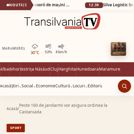
O veste foarte bună pentru posesorii de mașini electrice! Legea privind aprobarea Ordonanței de Urgență nr. 4/2026 a fost promulgată de președintele României și publicată în Monitorul Oficial.
NOUTĂȚI
12:39
Averse
MARAMUREȘ
30°C
52%
8 km/h
Alba
Bihor
Bistrița Năsăud
Cluj
Harghita
Hunedoara
Maramureș
Satu 
Acasă
Știri
Social
Economie
Cultură
Locuri
Editorial
⌄
⌄
⌄
⌄
Caut
Peste 160 de jandarmi vor asigura ordinea la
Acasă
/
Castaniada
SPORT