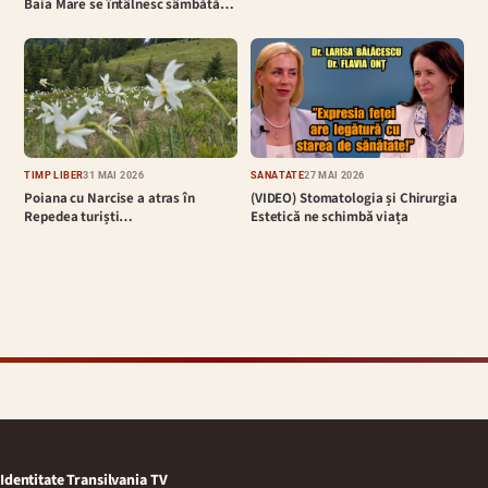
Baia Mare se întâlnesc sâmbătă…
TIMP LIBER
31 MAI 2026
SĂNĂTATE
27 MAI 2026
Poiana cu Narcise a atras în
(VIDEO) Stomatologia și Chirurgia
Repedea turiști…
Estetică ne schimbă viața
Identitate Transilvania TV