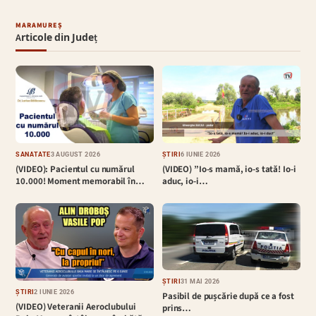
MARAMUREȘ
Articole din Județ
SĂNĂTATE
3 AUGUST 2026
ȘTIRI
6 IUNIE 2026
(VIDEO): Pacientul cu numărul
(VIDEO) ”Io-s mamă, io-s tată! Io-i
10.000! Moment memorabil în…
aduc, io-i…
ȘTIRI
31 MAI 2026
ȘTIRI
2 IUNIE 2026
Pasibil de pușcărie după ce a fost
(VIDEO) Veteranii Aeroclubului
prins…