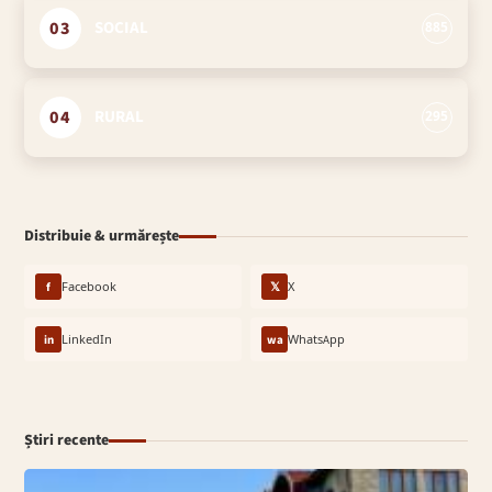
03
SOCIAL
885
04
RURAL
295
Distribuie & urmărește
f
Facebook
𝕏
X
in
LinkedIn
wa
WhatsApp
Știri recente