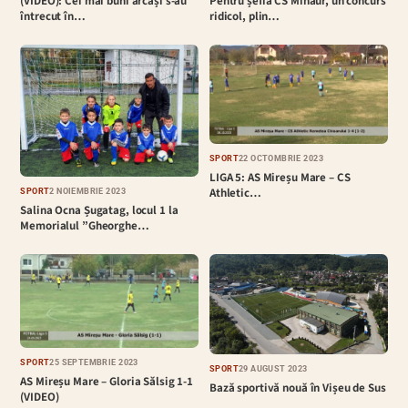
(VIDEO): Cei mai buni arcași s-au
Pentru șefia CS Minaur, un concurs
întrecut în…
ridicol, plin…
SPORT
22 OCTOMBRIE 2023
LIGA 5: AS Mireșu Mare – CS
Athletic…
SPORT
2 NOIEMBRIE 2023
Salina Ocna Șugatag, locul 1 la
Memorialul ”Gheorghe…
SPORT
25 SEPTEMBRIE 2023
SPORT
29 AUGUST 2023
AS Mireșu Mare – Gloria Sălsig 1-1
Bază sportivă nouă în Vișeu de Sus
(VIDEO)