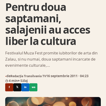
Pentru doua
saptamani,
salajenii au acces
liber la cultura
Festivalul Muza Fest promite iubitorilor de arta din
Zalau, si nu numai, doua saptamani incarcate de
evenimente culturale,…
de
Redacția Transilvania TV
16 septembrie 2011
· 04:23
●
◷ 4 min
⌖ Sălaj
f
𝕏
in
wa