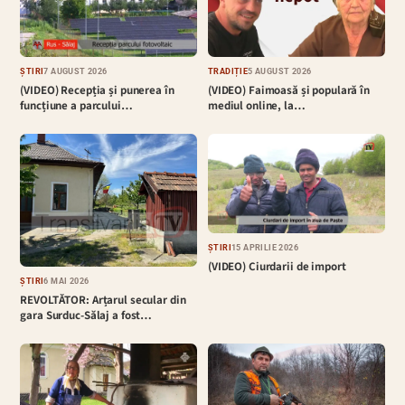
ȘTIRI
7 AUGUST 2026
TRADIȚIE
5 AUGUST 2026
(VIDEO) Recepția și punerea în
(VIDEO) Faimoasă și populară în
funcțiune a parcului…
mediul online, la…
ȘTIRI
15 APRILIE 2026
(VIDEO) Ciurdarii de import
ȘTIRI
6 MAI 2026
REVOLTĂTOR: Arțarul secular din
gara Surduc-Sălaj a fost…