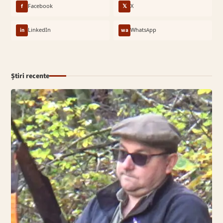
f
Facebook
𝕏
X
in
LinkedIn
wa
WhatsApp
Știri recente