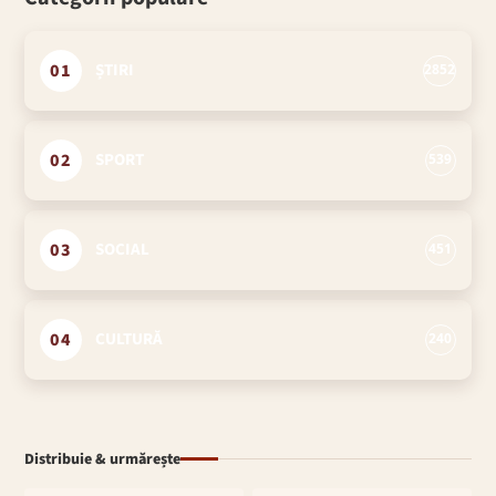
01
ȘTIRI
2852
02
SPORT
539
03
SOCIAL
451
04
CULTURĂ
240
Distribuie & urmărește