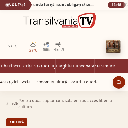
Plaja din Tunisia unde turiștii sunt obligați să se descalțe! Nisipul e atât de fin încât pare cernut prin sită!
NOUTĂȚI
13:48
Parțial noros
SĂLAJ
27°C
56%
14 km/h
Alba
Bihor
Bistrița Năsăud
Cluj
Harghita
Hunedoara
Maramureș
Satu 
Acasă
Știri
Social
Economie
Cultură
Locuri
Editorial
⌄
⌄
⌄
⌄
Caut
Pentru doua saptamani, salajenii au acces liber la
Acasă
/
cultura
CULTURĂ