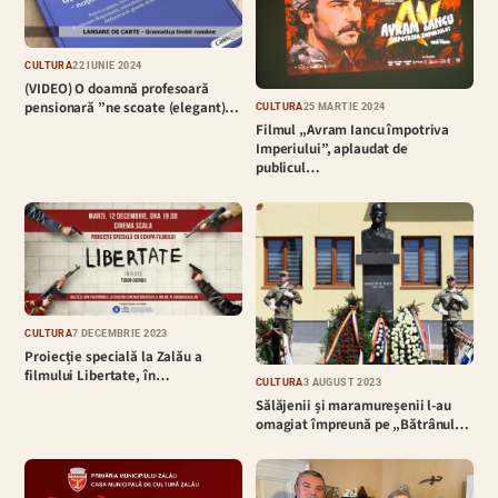
CULTURĂ
22 IUNIE 2024
(VIDEO) O doamnă profesoară
pensionară ”ne scoate (elegant)…
CULTURĂ
25 MARTIE 2024
Filmul „Avram Iancu împotriva
Imperiului”, aplaudat de
publicul…
CULTURĂ
7 DECEMBRIE 2023
Proiecție specială la Zalău a
filmului Libertate, în…
CULTURĂ
3 AUGUST 2023
Sălăjenii și maramureșenii l-au
omagiat împreună pe „Bătrânul…