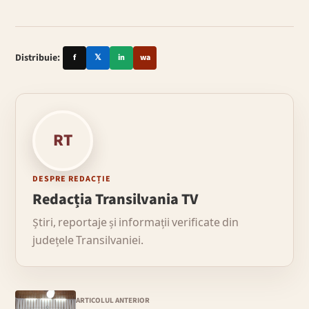
Distribuie:
f
𝕏
in
wa
RT
DESPRE REDACȚIE
Redacția Transilvania TV
Știri, reportaje și informații verificate din
județele Transilvaniei.
ARTICOLUL ANTERIOR