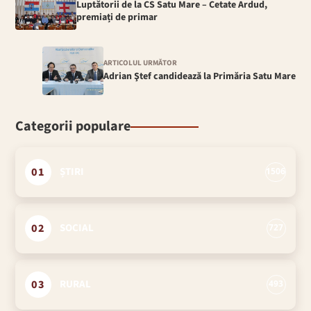
Luptătorii de la CS Satu Mare – Cetate Ardud,
premiați de primar
ARTICOLUL URMĂTOR
Adrian Ştef candidează la Primăria Satu Mare
Categorii populare
01
ȘTIRI
1506
02
SOCIAL
727
03
RURAL
493