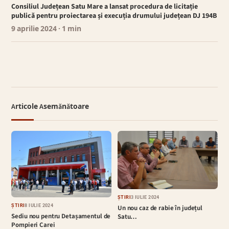
Consiliul Județean Satu Mare a lansat procedura de licitație
publică pentru proiectarea și execuția drumului județean DJ 194B
9 aprilie 2024
· 1 min
Articole Asemănătoare
ȘTIRI
3 IULIE 2024
ȘTIRI
8 IULIE 2024
Un nou caz de rabie în județul
Sediu nou pentru Detașamentul de
Satu…
Pompieri Carei