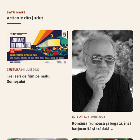
SATU MARE
Articole din Județ
CULTURĂ
24 IULIE 2026
Trei seri de film pe malul
Someșului
EDITORIAL
6 IUNIE 2024
România frumoasă și bogată, însă
batjocorită și trădată…