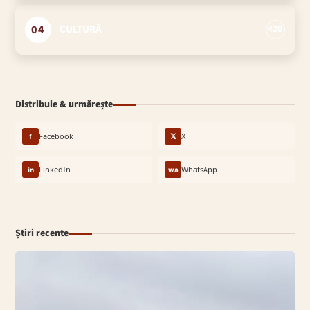
04
CULTURĂ
420
Distribuie & urmărește
f
Facebook
𝕏
X
in
LinkedIn
wa
WhatsApp
Știri recente