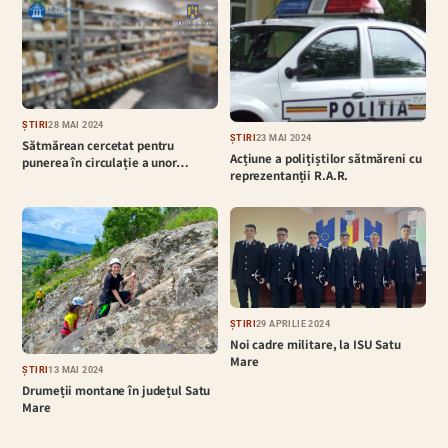
ȘTIRI
28 MAI 2024
ȘTIRI
23 MAI 2024
Sătmărean cercetat pentru
Acțiune a polițiștilor sătmăreni cu
punerea în circulație a unor…
reprezentanții R.A.R.
ȘTIRI
29 APRILIE 2024
Noi cadre militare, la ISU Satu
Mare
ȘTIRI
13 MAI 2024
Drumeții montane în județul Satu
Mare