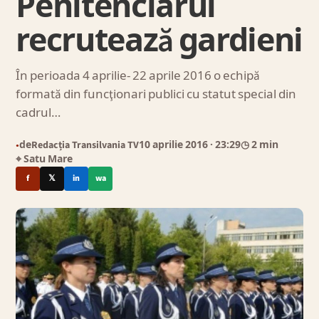
Penitenciarul
recrutează gardieni
În perioada 4 aprilie- 22 aprile 2016 o echipă
formată din funcţionari publici cu statut special din
cadrul…
de
Redacția Transilvania TV
10 aprilie 2016
· 23:29
◷ 2 min
●
⌖ Satu Mare
f
𝕏
in
wa