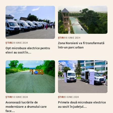
ȘTIRI
18 IUNIE 2024
Zona Noroieni va fi transformată
ȘTIRI
28 IUNIE 2024
într-un parc urban
Opt microbuze electrice pentru
elevi au sosit în…
ȘTIRI
10 IUNIE 2024
ȘTIRI
5 IUNIE 2024
Avansează lucrările de
Primele două microbuze electrice
modernizare a drumului care
au sosit în județul…
face…