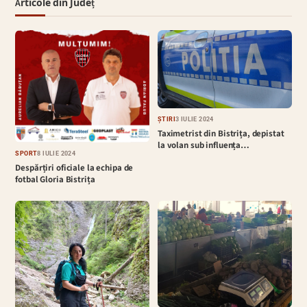
Articole din Județ
ȘTIRI
3 IULIE 2024
Taximetrist din Bistrița, depistat
la volan sub influența…
SPORT
8 IULIE 2024
Despărțiri oficiale la echipa de
fotbal Gloria Bistrița