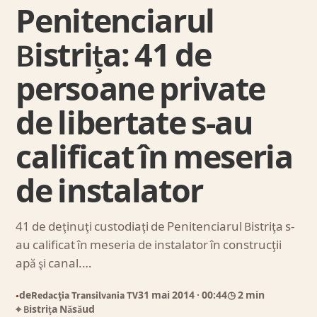
Penitenciarul
Bistrița: 41 de
persoane private
de libertate s-au
calificat în meseria
de instalator
41 de deţinuţi custodiaţi de Penitenciarul Bistriţa s-
au calificat în meseria de instalator în construcţii
apă şi canal.…
de
Redacția Transilvania TV
31 mai 2014
· 00:44
◷ 2 min
●
⌖ Bistrița Năsăud