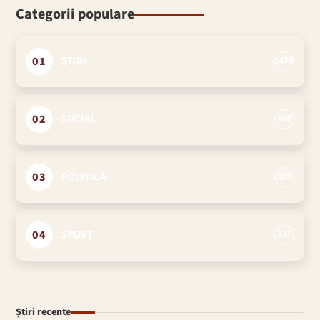
Categorii populare
01
ȘTIRI
2478
02
SOCIAL
768
03
POLITICĂ
365
04
SPORT
337
Știri recente