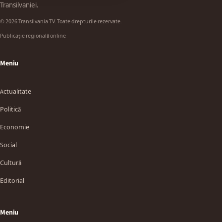
Transilvaniei.
© 2026 Transilvania TV. Toate drepturile rezervate.
Publicație regională online
Meniu
Actualitate
Politică
Economie
Social
Cultură
Editorial
Meniu