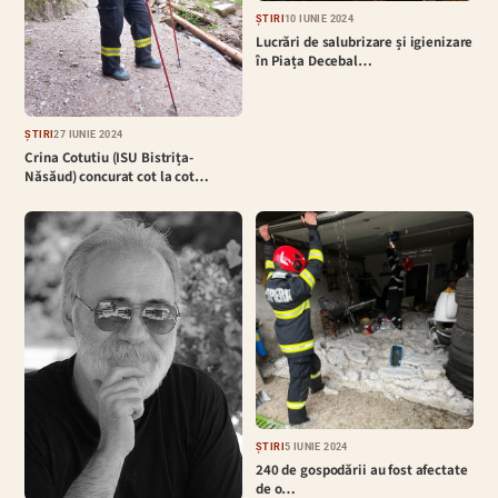
ȘTIRI
10 IUNIE 2024
Lucrări de salubrizare și igienizare
în Piața Decebal…
ȘTIRI
27 IUNIE 2024
Crina Cotutiu (ISU Bistrița-
Năsăud) concurat cot la cot…
ȘTIRI
5 IUNIE 2024
240 de gospodării au fost afectate
de o…