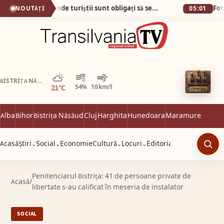
Plaja din Tunisia unde turiștii sunt obligați să se descalțe! Nisipul e atât de fin încât pare cernut prin sită!
NOUTĂȚI
05:01
Parțial noros
BISTRIȚA NĂSĂUD
21°C
54%
10 km/h
Alba
Bihor
Bistrița Năsăud
Cluj
Harghita
Hunedoara
Maramureș
Satu 
Acasă
Știri
Social
Economie
Cultură
Locuri
Editorial
⌄
⌄
⌄
⌄
Caut
Penitenciarul Bistrița: 41 de persoane private de
Acasă
/
libertate s-au calificat în meseria de instalator
SOCIAL