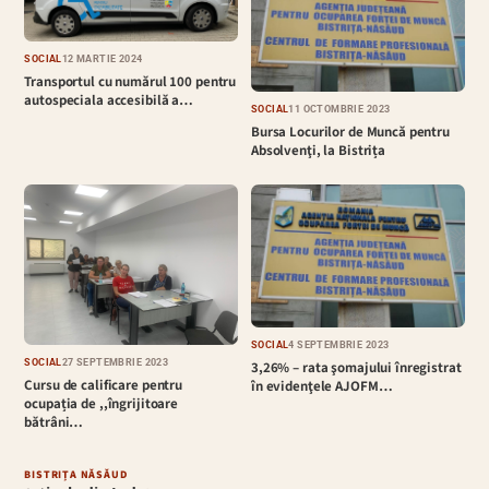
SOCIAL
12 MARTIE 2024
Transportul cu numărul 100 pentru
autospeciala accesibilă a…
SOCIAL
11 OCTOMBRIE 2023
Bursa Locurilor de Muncă pentru
Absolvenţi, la Bistrița
SOCIAL
4 SEPTEMBRIE 2023
SOCIAL
27 SEPTEMBRIE 2023
3,26% – rata şomajului înregistrat
Cursu de calificare pentru
în evidenţele AJOFM…
ocupația de ,,îngrijitoare
bătrâni…
BISTRIȚA NĂSĂUD