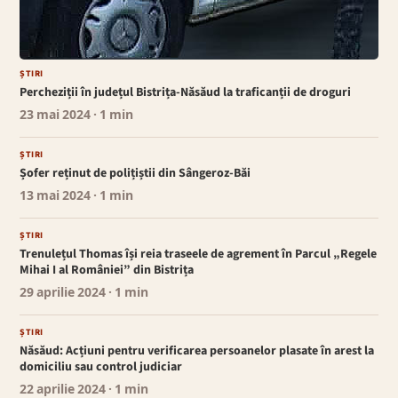
ȘTIRI
Percheziții în județul Bistrița-Năsăud la traficanții de droguri
23 mai 2024
· 1 min
ȘTIRI
Șofer reținut de polițiștii din Sângeroz-Băi
13 mai 2024
· 1 min
ȘTIRI
Trenulețul Thomas își reia traseele de agrement în Parcul „Regele
Mihai I al României” din Bistrița
29 aprilie 2024
· 1 min
ȘTIRI
Năsăud: Acțiuni pentru verificarea persoanelor plasate în arest la
domiciliu sau control judiciar
22 aprilie 2024
· 1 min