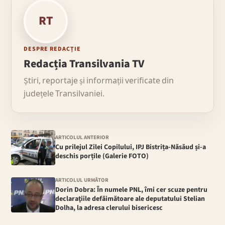
RT
DESPRE REDACȚIE
Redacția Transilvania TV
Știri, reportaje și informații verificate din
județele Transilvaniei.
ARTICOLUL ANTERIOR
Cu prilejul Zilei Copilului, IPJ Bistrița-Năsăud și-a
deschis porțile (Galerie FOTO)
ARTICOLUL URMĂTOR
Dorin Dobra: În numele PNL, îmi cer scuze pentru
declaraţiile defăimătoare ale deputatului Stelian
Dolha, la adresa clerului bisericesc