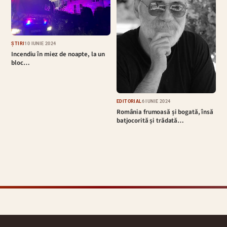
ȘTIRI
10 IUNIE 2024
Incendiu în miez de noapte, la un
bloc…
EDITORIAL
6 IUNIE 2024
România frumoasă și bogată, însă
batjocorită și trădată…