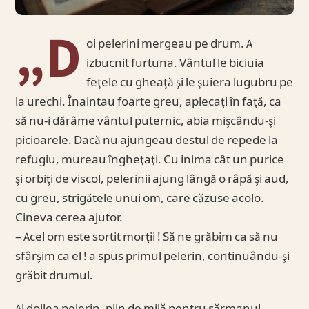
„D
oi pelerini mergeau pe drum. A
izbucnit furtuna. Vântul le biciuia
feţele cu gheaţă şi le şuiera lugubru pe
la urechi. Înaintau foarte greu, aplecaţi în faţă, ca
să nu-i dărâme vântul puternic, abia mişcându-şi
picioarele. Dacă nu ajungeau destul de repede la
refugiu, mureau îngheţaţi. Cu inima cât un purice
şi orbiţi de viscol, pelerinii ajung lângă o râpă şi aud,
cu greu, strigătele unui om, care căzuse acolo.
Cineva cerea ajutor.
– Acel om este sortit morţii ! Să ne grăbim ca să nu
sfârşim ca el ! a spus primul pelerin, continuându-şi
grăbit drumul.