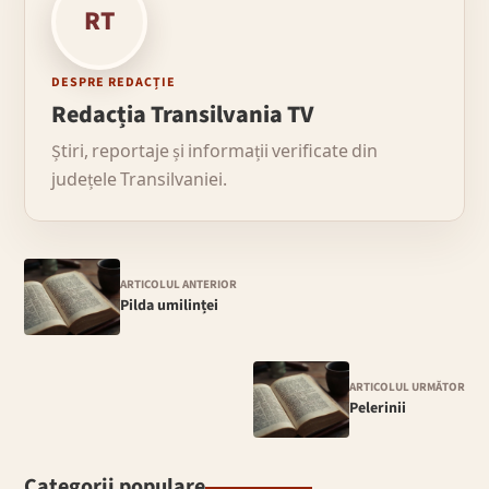
RT
DESPRE REDACȚIE
Redacția Transilvania TV
Știri, reportaje și informații verificate din
județele Transilvaniei.
ARTICOLUL ANTERIOR
Pilda umilinței
ARTICOLUL URMĂTOR
Pelerinii
Categorii populare