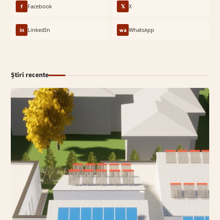
f
Facebook
𝕏
X
in
LinkedIn
wa
WhatsApp
Știri recente