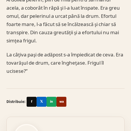
Al doilea pelerin, plin de milă pentru sărmanul
acela, a coborât în râpă şi l-a luat înspate. Era greu
omul, dar pelerinul a urcat până la drum. Efortul
foarte mare, l-a făcut să se încălzească şi chiar să
transpire. Din cauza greutăţii şi a efortului nu mai
simţea frigul.
La câţiva paşi de adăpost s-a împiedicat de ceva. Era
tovarăşul de drum, care îngheţase. Frigul îl
ucisese?”
Distribuie:
f
𝕏
in
wa