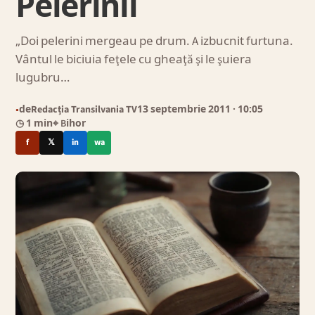
Pelerinii
„Doi pelerini mergeau pe drum. A izbucnit furtuna.
Vântul le biciuia feţele cu gheaţă şi le şuiera
lugubru…
de
Redacția Transilvania TV
13 septembrie 2011
· 10:05
●
◷ 1 min
⌖ Bihor
f
𝕏
in
wa