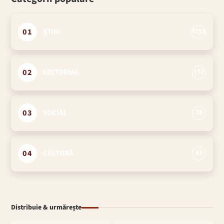
01
ȘTIRI
1753
02
EDITORIAL
117
03
SOCIAL
78
04
CULTURĂ
41
Distribuie & urmărește