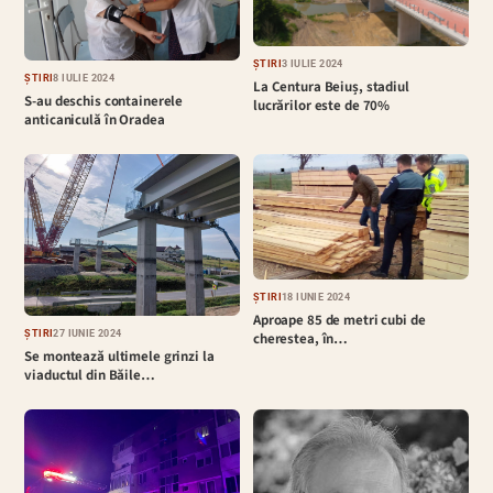
ȘTIRI
3 IULIE 2024
ȘTIRI
8 IULIE 2024
La Centura Beiuș, stadiul
S-au deschis containerele
lucrărilor este de 70%
anticaniculă în Oradea
ȘTIRI
18 IUNIE 2024
Aproape 85 de metri cubi de
ȘTIRI
27 IUNIE 2024
cherestea, în…
Se montează ultimele grinzi la
viaductul din Băile…