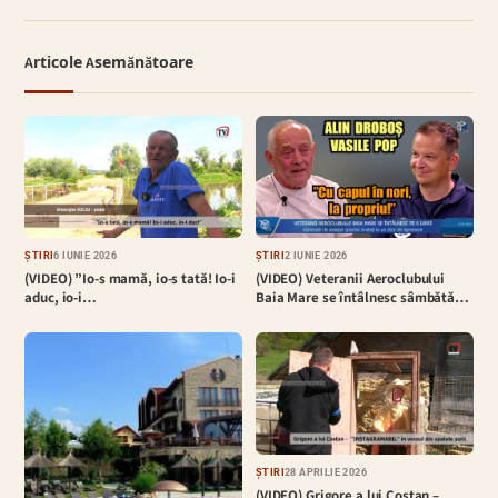
Articole Asemănătoare
ȘTIRI
6 IUNIE 2026
ȘTIRI
2 IUNIE 2026
(VIDEO) ”Io-s mamă, io-s tată! Io-i
(VIDEO) Veteranii Aeroclubului
aduc, io-i…
Baia Mare se întâlnesc sâmbătă…
ȘTIRI
28 APRILIE 2026
(VIDEO) Grigore a lui Costan –