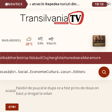
Poiana cu Narcise a atras în Repedea turiști din țară și din străinătate
NOUTĂȚI
18:12
Parțial noros
MARAMUREȘ
28°C
53%
9 km/h
Alba
Bihor
Bistrița Năsăud
Cluj
Harghita
Hunedoara
Maramureș
Satu 
Acasă
Știri
Social
Economie
Cultură
Locuri
Editorial
⌄
⌄
⌄
⌄
Caut
Pasibil de pușcărie după ce a fost prins de două ori
Acasă
/
băut și drogat la volan
ȘTIRI