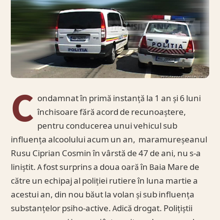
C
ondamnat în primă instanță la 1 an și 6 luni
închisoare fără acord de recunoaștere,
pentru conducerea unui vehicul sub
influența alcoolului acum un an, maramureșeanul
Rusu Ciprian Cosmin în vârstă de 47 de ani, nu s-a
liniștit. A fost surprins a doua oară în Baia Mare de
către un echipaj al poliției rutiere în luna martie a
acestui an, din nou băut la volan și sub influența
substanțelor psiho-active. Adică drogat. Polițiștii