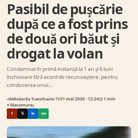
Pasibil de pușcărie
după ce a fost prins
de două ori băut și
drogat la volan
Condamnat în primă instanță la 1 an și 6 luni
închisoare fără acord de recunoaștere, pentru
conducerea unui…
de
Redacția Transilvania TV
31 mai 2026
· 12:24
◷ 1 min
●
⌖ Maramureș
f
𝕏
in
wa