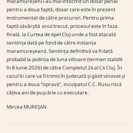
maramureșeni i-au mai întocmit un dosar penal
pentru a doua faptă, dosar care este în prezent
instrumentat de către procurori. Pentru prima
faptă săvârșită anul trecut, procesul este în faza
finală, la Curtea de Apel Cluj unde a fost atacată
sentința dată pe fond de către instanța
maramureșeană. Sentința definitivă va fi dată
probabil la ședința de luna viitoare (termen stabilit
în 8 iunie 2026) de către Completul 2A al CA Cluj. În
cazul în care va fi trimis în judecată și găsit vinovat și
pentru a doua ”ispravă”, inculpatul C.C. Rusu riscă
câțiva ani de pușcărie cu executare.
Mircea MUREȘAN