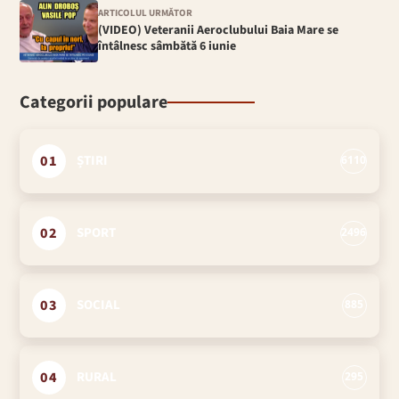
ARTICOLUL URMĂTOR
(VIDEO) Veteranii Aeroclubului Baia Mare se
întâlnesc sâmbătă 6 iunie
Categorii populare
01
ȘTIRI
6110
02
SPORT
2496
03
SOCIAL
885
04
RURAL
295