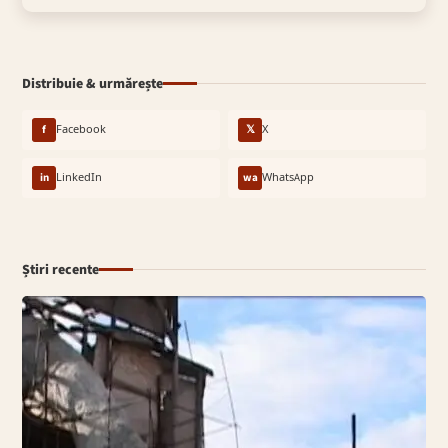
Distribuie & urmărește
f
Facebook
𝕏
X
in
LinkedIn
wa
WhatsApp
Știri recente