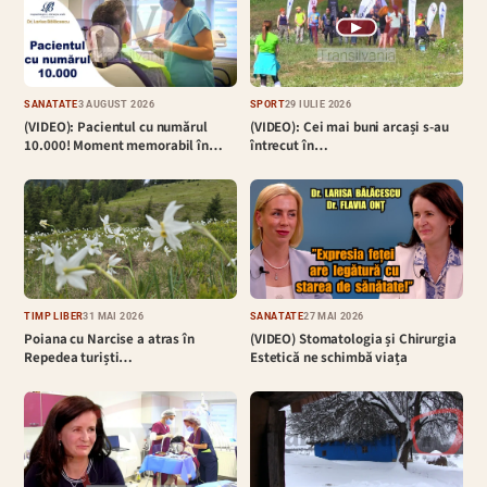
▶
SĂNĂTATE
3 AUGUST 2026
SPORT
29 IULIE 2026
(VIDEO): Pacientul cu numărul
(VIDEO): Cei mai buni arcași s-au
10.000! Moment memorabil în…
întrecut în…
TIMP LIBER
31 MAI 2026
SĂNĂTATE
27 MAI 2026
Poiana cu Narcise a atras în
(VIDEO) Stomatologia și Chirurgia
Repedea turiști…
Estetică ne schimbă viața