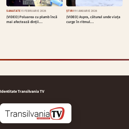
SĂNĂTATE
15 FEBRUARIE 2026
ȘTIRI
19 IANUARIE 2026
(VIDEO) Poluarea cu plumb încă
(VIDEO) Aspra, cătunul unde viața
mai afectează dinții…
curge în ritmul…
Identitate Transilvania TV