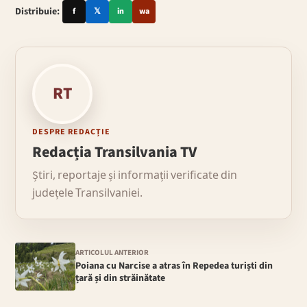
Distribuie:
f
𝕏
in
wa
RT
DESPRE REDACȚIE
Redacția Transilvania TV
Știri, reportaje și informații verificate din
județele Transilvaniei.
ARTICOLUL ANTERIOR
Poiana cu Narcise a atras în Repedea turiști din
țară și din străinătate