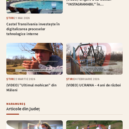
”INSTAGRAMABIL” în…
ȘTIRI
21 MAI 2026
Castel Transilvania investește în
digitalizarea proceselor
tehnologice interne
ȘTIRI
22 MARTIE 2026
ȘTIRI
24 FEBRUARIE 2026
(VIDEO) ”Ultimul mohican” din
(VIDEO) UCRAINA – 4 ani de război
Măleni
MARAMUREȘ
Articole din Județ