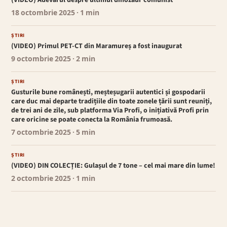
18 octombrie 2025
· 1 min
ȘTIRI
(VIDEO) Primul PET-CT din Maramureș a fost inaugurat
9 octombrie 2025
· 2 min
ȘTIRI
Gusturile bune românești, meșteșugarii autentici și gospodarii
care duc mai departe tradițiile din toate zonele țării sunt reuniți,
de trei ani de zile, sub platforma Via Profi, o inițiativă Profi prin
care oricine se poate conecta la România frumoasă.
7 octombrie 2025
· 5 min
ȘTIRI
(VIDEO) DIN COLECȚIE: Gulașul de 7 tone – cel mai mare din lume!
2 octombrie 2025
· 1 min