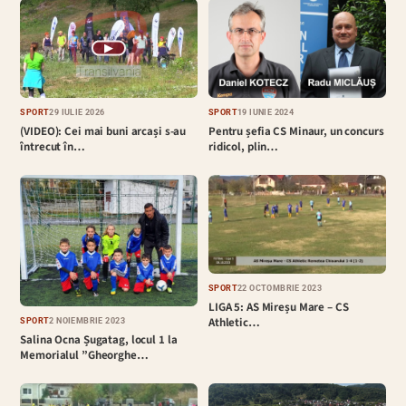
▶
SPORT
29 IULIE 2026
SPORT
19 IUNIE 2024
(VIDEO): Cei mai buni arcași s-au
Pentru șefia CS Minaur, un concurs
întrecut în…
ridicol, plin…
SPORT
22 OCTOMBRIE 2023
LIGA 5: AS Mireșu Mare – CS
Athletic…
SPORT
2 NOIEMBRIE 2023
Salina Ocna Șugatag, locul 1 la
Memorialul ”Gheorghe…