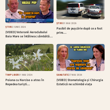
ȘTIRI
31 MAI 2026
ȘTIRI
2 IUNIE 2026
Pasibil de pușcărie după ce a fost
(VIDEO) Veteranii Aeroclubului
prins…
Baia Mare se întâlnesc sâmbătă…
TIMP LIBER
31 MAI 2026
SĂNĂTATE
27 MAI 2026
Poiana cu Narcise a atras în
(VIDEO) Stomatologia și Chirurgia
Repedea turiști…
Estetică ne schimbă viața