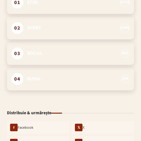
01
ȘTIRI
6110
02
SPORT
2496
03
SOCIAL
885
04
RURAL
295
Distribuie & urmărește
f
Facebook
𝕏
X