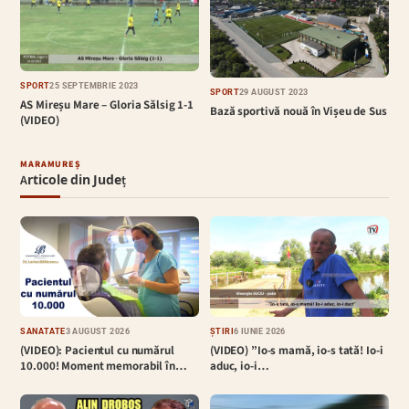
SPORT
25 SEPTEMBRIE 2023
SPORT
29 AUGUST 2023
AS Mireșu Mare – Gloria Sălsig 1-1
Bază sportivă nouă în Vișeu de Sus
(VIDEO)
MARAMUREȘ
Articole din Județ
SĂNĂTATE
3 AUGUST 2026
ȘTIRI
6 IUNIE 2026
(VIDEO): Pacientul cu numărul
(VIDEO) ”Io-s mamă, io-s tată! Io-i
10.000! Moment memorabil în…
aduc, io-i…