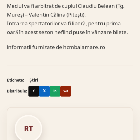
Meciul va fi arbitrat de cuplul Claudiu Belean (Tg.
Mureş) – Valentin Călina (Piteşti).
Intrarea spectatorilor va fi liberă, pentru prima
oară în acest sezon nefiind puse în vânzare bilete.
informatii furnizate de hcmbaiamare.ro
Etichete:
Știri
Distribuie:
f
𝕏
in
wa
RT