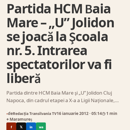
Partida HCM Baia
Mare – „U” Jolidon
se joacă la Şcoala
nr. 5. Intrarea
spectatorilor va fi
liberă
Partida dintre HCM Baia Mare şi „U” Jolidon Cluj
Napoca, din cadrul etapei a X-a a Ligii Naţionale,…
de
Redacția Transilvania TV
16 ianuarie 2012
· 05:14
◷ 1 min
●
⌖ Maramureș
f
𝕏
in
wa