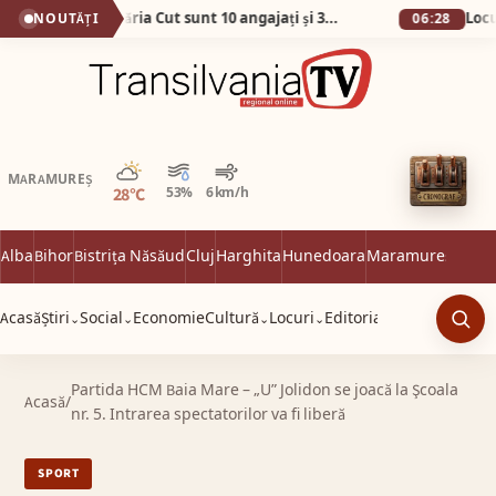
No, așa da! La Primăria Cut sunt 10 angajați și 38 de abonamente la telefon!
NOUTĂȚI
06:28
Parțial noros
MARAMUREȘ
28°C
53%
6 km/h
Alba
Bihor
Bistrița Năsăud
Cluj
Harghita
Hunedoara
Maramureș
Satu 
Acasă
Știri
Social
Economie
Cultură
Locuri
Editorial
⌄
⌄
⌄
⌄
Caut
Partida HCM Baia Mare – „U” Jolidon se joacă la Şcoala
Acasă
/
nr. 5. Intrarea spectatorilor va fi liberă
SPORT