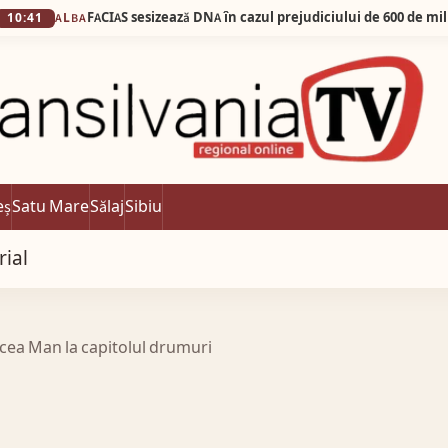
LBA
eș
Satu Mare
Sălaj
Sibiu
rial
rcea Man la capitolul drumuri