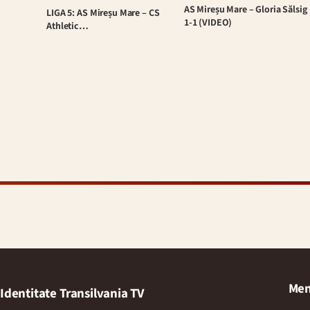
AS Mireșu Mare – Gloria Sălsig
LIGA 5: AS Mireșu Mare – CS
1-1 (VIDEO)
Athletic…
Men
Identitate Transilvania TV