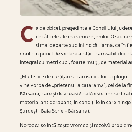
C
a de obicei, preşedintele Consiliului Jud
decât cele ale maramureşenilor. O spune 
şi mai departe subliniind că „iarna, ca în 
dorit din punct de vedere al stării carosabilului,
integral cu metri cubi, foarte mulţi, de material 
„Multe ore de curăţare a carosabilului cu plugur
vine vorba de „prietenul la cataramă”, cel de la f
Bârsana, care şi de această dată este impracticabi
material antiderapant, în condiţiile în care ninge
Şurdeşti, Baia Sprie – Bârsana).
Noroc că se încălzeşte vremea şi rezolvă probl