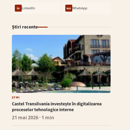
in
LinkedIn
wa
WhatsApp
Știri recente
ȘTIRI
Castel Transilvania investește în digitalizarea
proceselor tehnologice interne
21 mai 2026
· 1 min