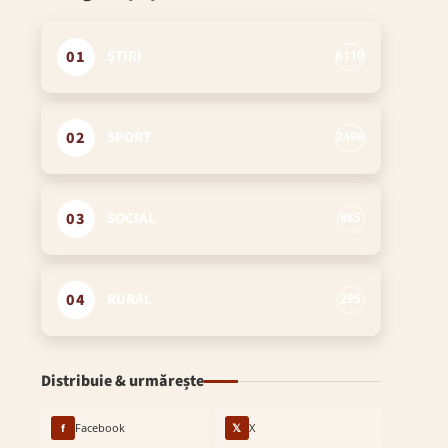
01
ȘTIRI
6110
02
SPORT
2496
03
SOCIAL
885
04
RURAL
295
Distribuie & urmărește
f
Facebook
𝕏
X