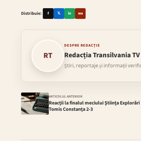
Distribuie:
f
𝕏
in
wa
DESPRE REDACȚIE
RT
Redacția Transilvania TV
Știri, reportaje și informații verif
ARTICOLUL ANTERIOR
Reacţii la finalul meciului Ştiinţa Explorări
Tomis Constanţa 2-3