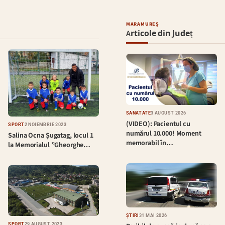
MARAMUREȘ
Articole din Județ
SĂNĂTATE
3 AUGUST 2026
(VIDEO): Pacientul cu
SPORT
2 NOIEMBRIE 2023
numărul 10.000! Moment
Salina Ocna Șugatag, locul 1
memorabil în…
la Memorialul ”Gheorghe…
ȘTIRI
31 MAI 2026
SPORT
29 AUGUST 2023