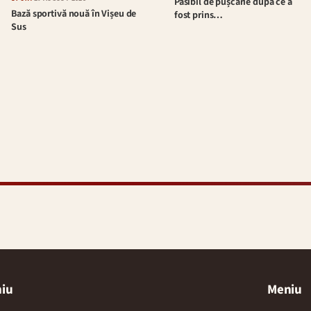
Pasibil de pușcărie după ce a
Bază sportivă nouă în Vișeu de
fost prins…
Sus
iu
Meniu