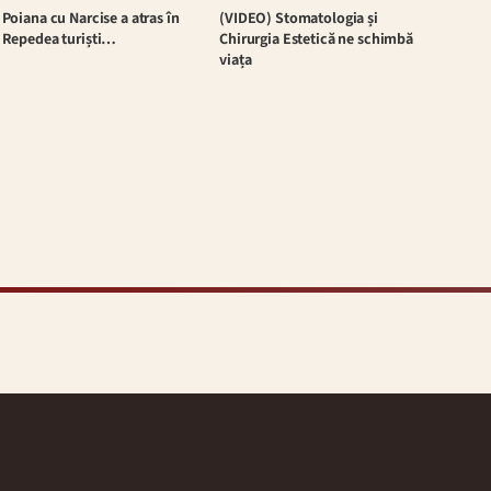
Poiana cu Narcise a atras în
(VIDEO) Stomatologia și
Repedea turiști…
Chirurgia Estetică ne schimbă
viața