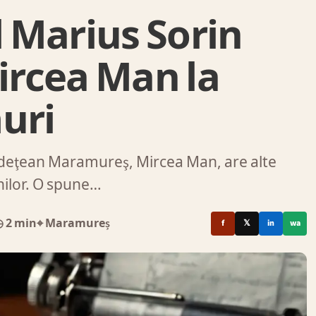
 Marius Sorin
Mircea Man la
uri
 Judeţean Maramureş, Mircea Man, are alte
nilor. O spune…
 2 min
⌖ Maramureș
f
𝕏
in
wa