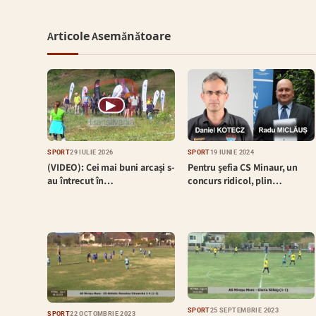
Articole Asemănătoare
▶
SPORT
29 IULIE 2026
SPORT
19 IUNIE 2024
(VIDEO): Cei mai buni arcași s-
Pentru șefia CS Minaur, un
au întrecut în…
concurs ridicol, plin…
SPORT
25 SEPTEMBRIE 2023
SPORT
22 OCTOMBRIE 2023