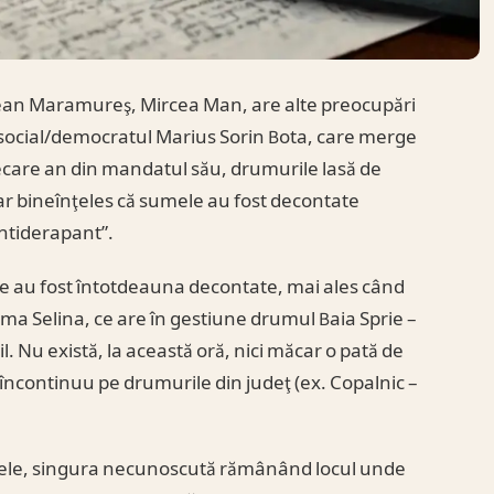
eţean Maramureş, Mircea Man, are alte preocupări
social/democratul Marius Sorin Bota, care merge
fiecare an din mandatul său, drumurile lasă de
 dar bineînţeles că sumele au fost decontate
antiderapant”.
ile au fost întotdeauna decontate, mai ales când
irma Selina, ce are în gestiune drumul Baia Sprie –
l. Nu există, la această oră, nici măcar o pată de
 încontinuu pe drumurile din judeţ (ex. Copalnic –
emele, singura necunoscută rămânând locul unde