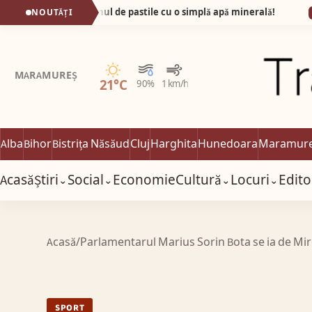
at de pumnul de pastile cu o simplă apă minerală!
NOUTĂȚI
10:41
A
Senin
MARAMUREȘ
21°C
90%
1 km/h
Alba
Bihor
Bistrița Năsăud
Cluj
Harghita
Hunedoara
Maramur
Acasă
Știri
Social
Economie
Cultură
Locuri
Edito
⌄
⌄
⌄
⌄
Acasă
/
Parlamentarul Marius Sorin Bota se ia de Mi
SPORT