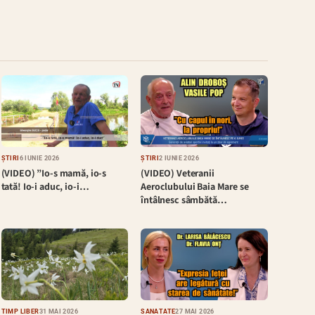
ȘTIRI
6 IUNIE 2026
ȘTIRI
2 IUNIE 2026
(VIDEO) ”Io-s mamă, io-s
(VIDEO) Veteranii
tată! Io-i aduc, io-i…
Aeroclubului Baia Mare se
întâlnesc sâmbătă…
TIMP LIBER
31 MAI 2026
SĂNĂTATE
27 MAI 2026