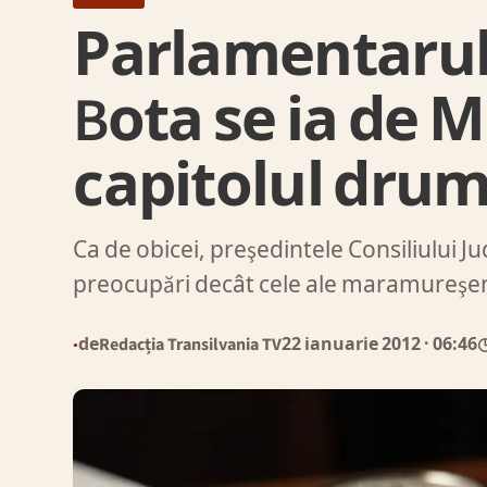
Parlamentarul
Bota se ia de 
capitolul drum
Ca de obicei, preşedintele Consiliului
preocupări decât cele ale maramureşe
de
Redacția Transilvania TV
22 ianuarie 2012
· 06:46
◷
●