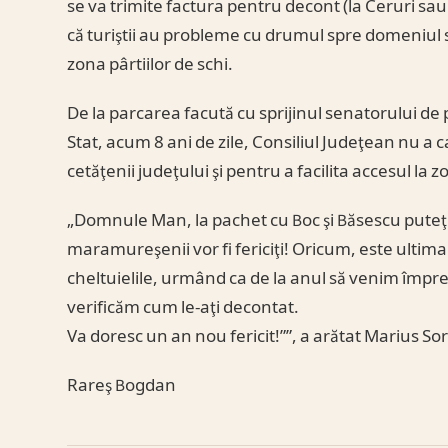
se va trimite factura pentru decont (la Ceruri sa
că turiştii au probleme cu drumul spre domeniul 
zona pârtiilor de schi.
De la parcarea facută cu sprijinul senatorului d
Stat, acum 8 ani de zile, Consiliul Judeţean nu a 
cetăţenii judeţului şi pentru a facilita accesul la z
„Domnule Man, la pachet cu Boc şi Băsescu puteţ
maramureşenii vor fi fericiţi! Oricum, este ulti
cheltuielile, urmând ca de la anul să venim împre
verificăm cum le-aţi decontat.
Va doresc un an nou fericit!””, a arătat Marius Sor
Rareş Bogdan