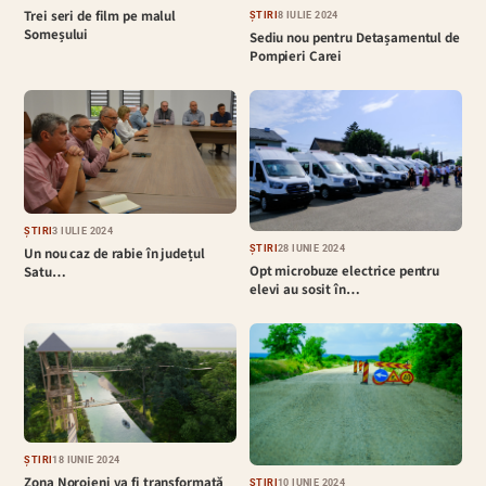
Trei seri de film pe malul
ȘTIRI
8 IULIE 2024
Someșului
Sediu nou pentru Detașamentul de
Pompieri Carei
ȘTIRI
3 IULIE 2024
ȘTIRI
28 IUNIE 2024
Un nou caz de rabie în județul
Opt microbuze electrice pentru
Satu…
elevi au sosit în…
ȘTIRI
18 IUNIE 2024
Zona Noroieni va fi transformată
ȘTIRI
10 IUNIE 2024