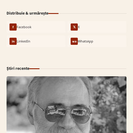
Distribuie & urmărește
f
Facebook
𝕏
X
in
LinkedIn
wa
WhatsApp
Știri recente