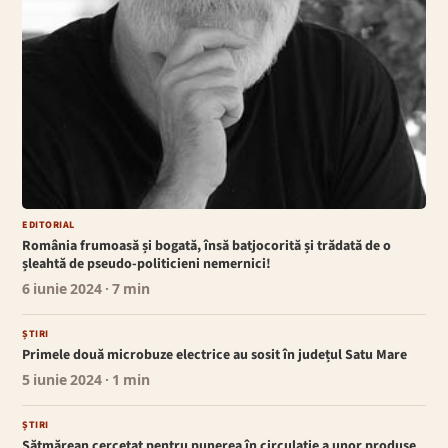
EDITORIAL
România frumoasă și bogată, însă batjocorită și trădată de o
șleahtă de pseudo-politicieni nemernici!
6 iunie 2024
· 7 min
ȘTIRI
Primele două microbuze electrice au sosit în județul Satu Mare
5 iunie 2024
· 1 min
ȘTIRI
Sătmărean cercetat pentru punerea în circulație a unor produse