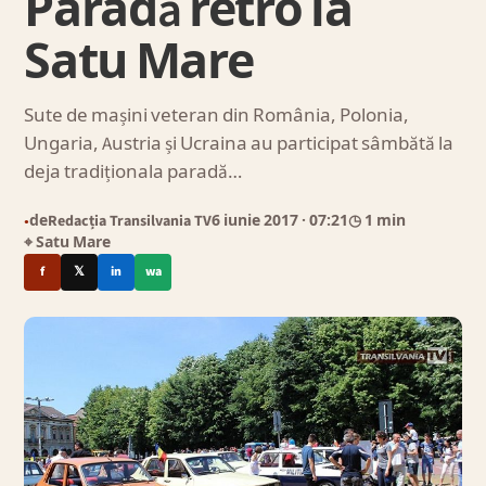
Paradă retro la
Satu Mare
Sute de mașini veteran din România, Polonia,
Ungaria, Austria și Ucraina au participat sâmbătă la
deja tradiționala paradă…
de
Redacția Transilvania TV
6 iunie 2017
· 07:21
◷ 1 min
●
⌖ Satu Mare
f
𝕏
in
wa