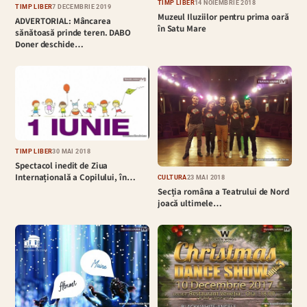
TIMP LIBER
14 NOIEMBRIE 2018
TIMP LIBER
7 DECEMBRIE 2019
Muzeul Iluziilor pentru prima oară
ADVERTORIAL: Mâncarea
în Satu Mare
sănătoasă prinde teren. DABO
Doner deschide…
TIMP LIBER
30 MAI 2018
Spectacol inedit de Ziua
Internațională a Copilului, în…
CULTURĂ
23 MAI 2018
Secția româna a Teatrului de Nord
joacă ultimele…