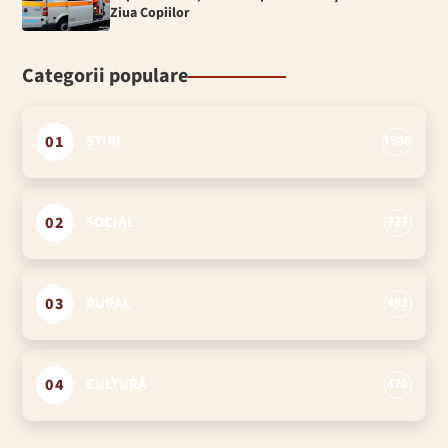
Ziua Copiilor
Categorii populare
01
ȘTIRI
1506
02
SOCIAL
727
03
RURAL
493
04
CULTURĂ
420