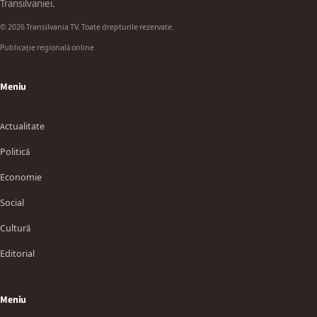
Transilvaniei.
© 2026 Transilvania TV. Toate drepturile rezervate.
Publicație regională online
Meniu
Actualitate
Politică
Economie
Social
Cultură
Editorial
Meniu