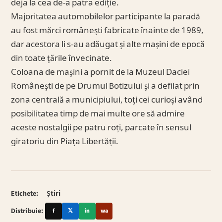
deja la cea de-a patra ediție.
Majoritatea automobilelor participante la paradă
au fost mărci românești fabricate înainte de 1989,
dar acestora li s-au adăugat și alte mașini de epocă
din toate țările învecinate.
Coloana de mașini a pornit de la Muzeul Daciei
Românești de pe Drumul Botizului și a defilat prin
zona centrală a municipiului, toți cei curioși având
posibilitatea timp de mai multe ore să admire
aceste nostalgii pe patru roți, parcate în sensul
giratoriu din Piața Libertății.
Etichete:
Știri
Distribuie:
f
𝕏
in
wa