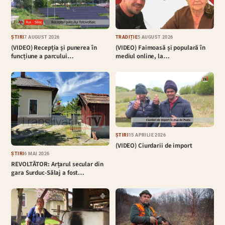
ȘTIRI
7 AUGUST 2026
TRADIȚIE
5 AUGUST 2026
(VIDEO) Recepția și punerea în
(VIDEO) Faimoasă și populară în
funcțiune a parcului…
mediul online, la…
ȘTIRI
15 APRILIE 2026
(VIDEO) Ciurdarii de import
ȘTIRI
6 MAI 2026
REVOLTĂTOR: Arțarul secular din
gara Surduc-Sălaj a fost…