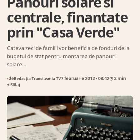
Panouri solare si
centrale, finantate
prin "Casa Verde"
Cateva zeci de familii vor beneficia de fonduri de la
bugetul de stat pentru montarea de panouri
solare…
de
Redacția Transilvania TV
7 februarie 2012
· 03:42
◷ 2 min
●
⌖ Sălaj