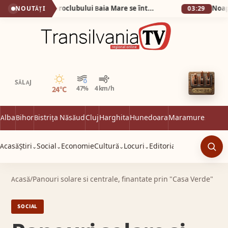
(VIDEO) Veteranii Aeroclubului Baia Mare se întâlnesc sâmbătă 6 iunie
NOUTĂȚI
03:29
Senin
SĂLAJ
24°C
47%
4 km/h
Alba
Bihor
Bistrița Năsăud
Cluj
Harghita
Hunedoara
Maramureș
Satu 
Acasă
Știri
Social
Economie
Cultură
Locuri
Editorial
⌄
⌄
⌄
⌄
Caut
Acasă
/
Panouri solare si centrale, finantate prin "Casa Verde"
SOCIAL