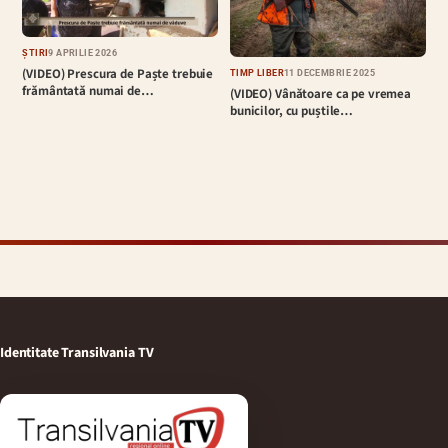
ȘTIRI
9 APRILIE 2026
(VIDEO) Prescura de Paște trebuie
TIMP LIBER
11 DECEMBRIE 2025
frământată numai de…
(VIDEO) Vânătoare ca pe vremea
bunicilor, cu puștile…
Identitate Transilvania TV