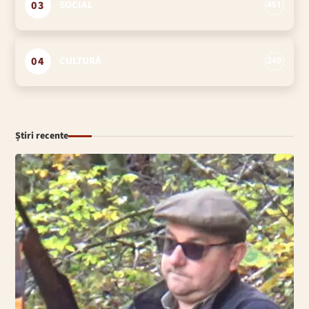
03
SOCIAL
451
04
CULTURĂ
240
Știri recente