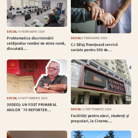
SOCIAL
19 FEBRUARIE 2024
Problematica discriminării
SOCIAL
5 FEBRUARIE 2024
cetăţenilor români de etnie romă,
CJ Sălaj finanțează servicii
discutată…
sociale pentru 500 de…
SOCIAL
14 SEPTEMBRIE 2023
(VIDEO): UN FOST PRIMAR AL
ANILOR `70 REPORTER…
SOCIAL
12 SEPTEMBRIE 2023
Facilități pentru elevi, studenți și
preșcolari, la Cinema…