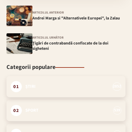
ARTICOLUL ANTERIOR
Andrei Marga si "Alternativele Europei", la Zalau
ARTICOLUL URMĂTOR
Ţigări de contrabandă confiscate de la doi
sigheteni
Categorii populare
01
ȘTIRI
2852
02
SPORT
539