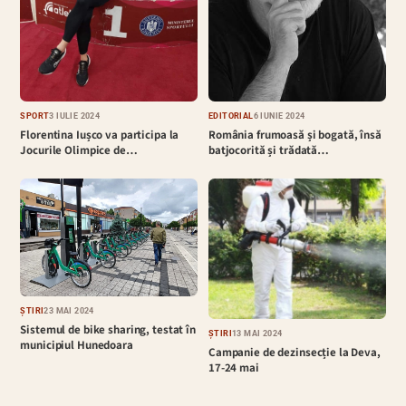
EDITORIAL
6 IUNIE 2024
SPORT
3 IULIE 2024
România frumoasă și bogată, însă
Florentina Iușco va participa la
batjocorită și trădată…
Jocurile Olimpice de…
ȘTIRI
23 MAI 2024
Sistemul de bike sharing, testat în
ȘTIRI
13 MAI 2024
municipiul Hunedoara
Campanie de dezinsecție la Deva,
17-24 mai