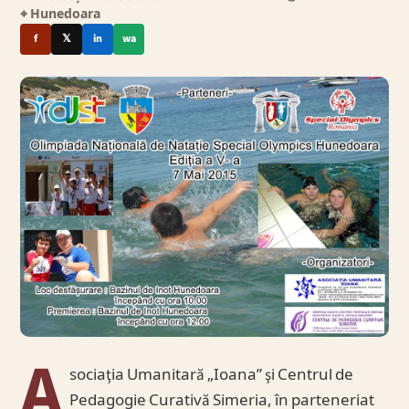
⌖ Hunedoara
f
𝕏
in
wa
A
sociaţia Umanitară „Ioana” şi Centrul de
Pedagogie Curativă Simeria, în parteneriat