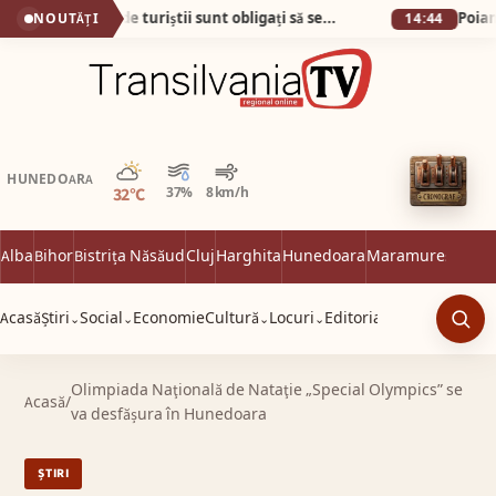
Plaja din Tunisia unde turiștii sunt obligați să se descalțe! Nisipul e atât de fin încât pare cernut prin sită!
NOUTĂȚI
14:44
Parțial noros
HUNEDOARA
32°C
37%
8 km/h
Alba
Bihor
Bistrița Năsăud
Cluj
Harghita
Hunedoara
Maramureș
Satu 
Acasă
Știri
Social
Economie
Cultură
Locuri
Editorial
⌄
⌄
⌄
⌄
Caut
Olimpiada Naţională de Nataţie „Special Olympics” se
Acasă
/
va desfășura în Hunedoara
ȘTIRI