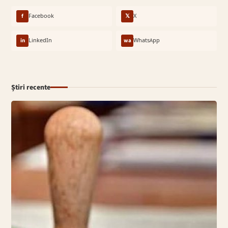
f
Facebook
𝕏
X
in
LinkedIn
wa
WhatsApp
Știri recente