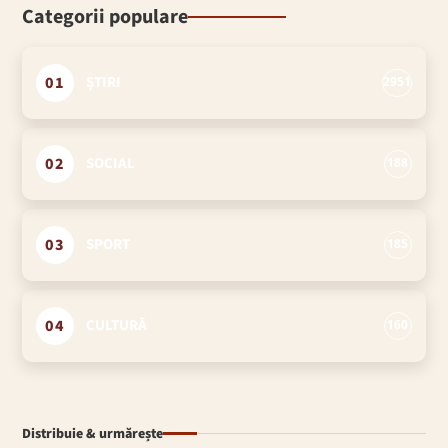
Categorii populare
01
ȘTIRI
2951
02
SOCIAL
188
03
SPORT
185
04
CULTURĂ
160
Distribuie & urmărește