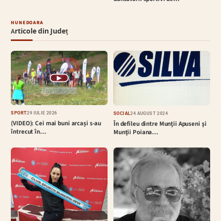
HUNEDOARA
Articole din Județ
▶
SPORT
29 IULIE 2026
SOCIAL
24 AUGUST 2024
(VIDEO): Cei mai buni arcași s-au
În defileu dintre Munţii Apuseni şi
întrecut în…
Munţii Poiana…