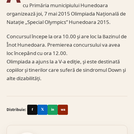
cu Primăria municipiului Hunedoara
organizează joi, 7 mai 2015 Olimpiada Naţională de
Nataţie „Special Olympics” Hunedoara 2015.
Concursul începe la ora 10.00 şi are loc la Bazinul de
Înot Hunedoara. Premierea concursului va avea
loc începând cu ora 12.00.
Olimpiada a ajuns la a V-a ediţie, şi este destinată
copiilor şi tinerilor care suferă de sindromul Down şi
alte dizabilităţi.
Distribuie:
f
𝕏
in
wa