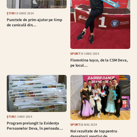
ȘTIRI
18 IUNIE 2024
Punctele de prim-ajutor pe timp
de caniculă din…
SPORT
10 IUNIE 2024
Florentina Iușco, de la CSM Deva,
pe locul…
ȘTIRI
5 IUNIE 2024
Program prelungit la Evidența
SPORT
28 MAI 2024
Persoanelor Deva, în perioada…
Noi rezultate de top pentru
dansatorii sportivi de…