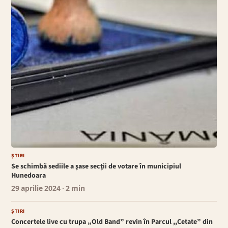
ȘTIRI
Se schimbă sediile a şase secţii de votare în municipiul
Hunedoara
29 aprilie 2024
· 2 min
ȘTIRI
Concertele live cu trupa „Old Band” revin în Parcul ,,Cetate” din