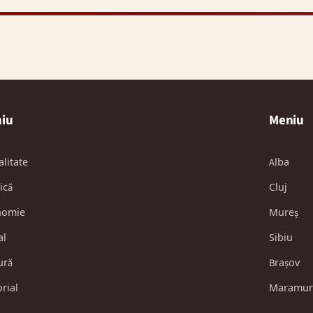
iu
Meniu
alitate
Alba
ică
Cluj
nomie
Mureș
al
Sibiu
ură
Brașov
orial
Maramur