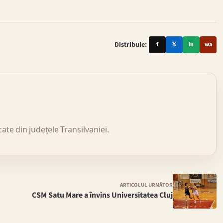
Distribuie:
f
𝕏
in
wa
icate din județele Transilvaniei.
ARTICOLUL URMĂTOR
CSM Satu Mare a învins Universitatea Cluj