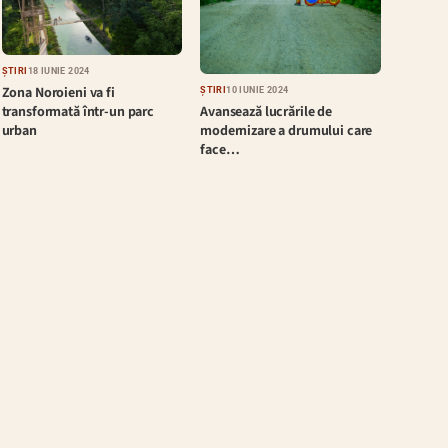
ȘTIRI
18 IUNIE 2024
Zona Noroieni va fi
ȘTIRI
10 IUNIE 2024
Avansează lucrările de
transformată într-un parc
modernizare a drumului care
urban
face…