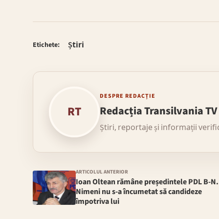
Știri
Etichete:
DESPRE REDACȚIE
RT
Redacția Transilvania TV
Știri, reportaje și informații verif
ARTICOLUL ANTERIOR
Ioan Oltean rămâne președintele PDL B-N.
Nimeni nu s-a încumetat să candideze
împotriva lui