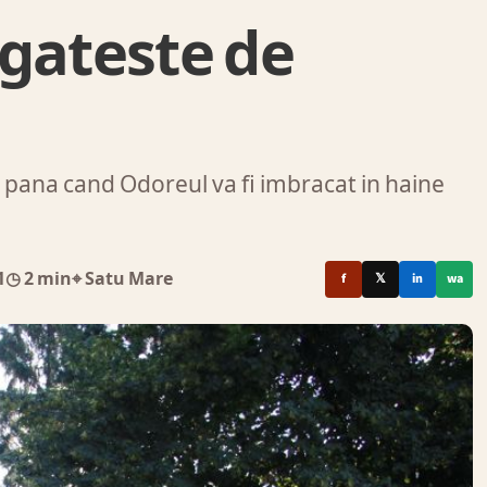
gateste de
pana cand Odoreul va fi imbracat in haine
1
◷ 2 min
⌖ Satu Mare
f
𝕏
in
wa