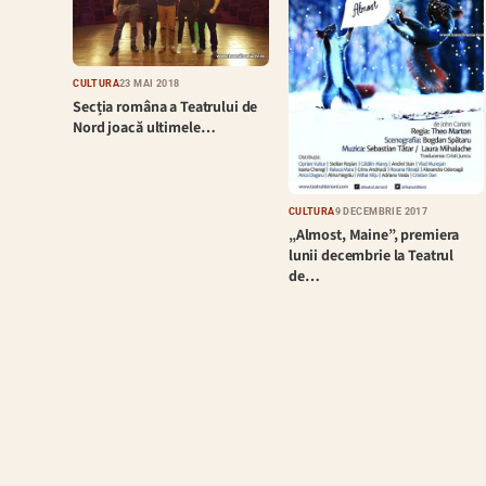
CULTURĂ
23 MAI 2018
Secția româna a Teatrului de
Nord joacă ultimele…
CULTURĂ
9 DECEMBRIE 2017
„Almost, Maine”, premiera
lunii decembrie la Teatrul
de…