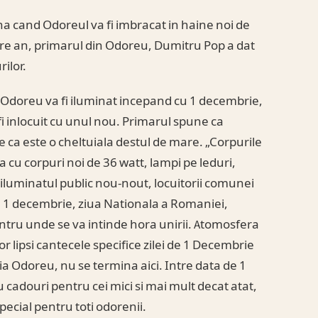
 cand Odoreul va fi imbracat in haine noi de
are an, primarul din Odoreu, Dumitru Pop a dat
ilor.
Odoreu va fi iluminat incepand cu 1 decembrie,
fi inlocuit cu unul nou. Primarul spune ca
e ca este o cheltuiala destul de mare. „Corpurile
a cu corpuri noi de 36 watt, lampi pe leduri,
 iluminatul public nou-nout, locuitorii comunei
 1 decembrie, ziua Nationala a Romaniei,
ntru unde se va intinde hora unirii. Atomosfera
 vor lipsi cantecele specifice zilei de 1 Decembrie
ria Odoreu, nu se termina aici. Intre data de 1
cadouri pentru cei mici si mai mult decat atat,
special pentru toti odorenii.