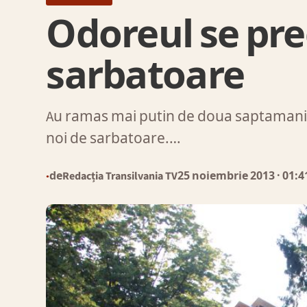
Odoreul se pre
sarbatoare
Au ramas mai putin de doua saptamani 
noi de sarbatoare.…
de
Redacția Transilvania TV
25 noiembrie 2013
· 01:4
●