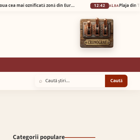
Silva Logistic Services. Muntele Bǎişorii, a doua cea mai oznificatǎ zonǎ din Europa, un colț de rai unde sălbăticia Apusenilor întâlnește liniștea profundă a brazilor falnici.
12:42
ALBA
⌕
Caută
Categorii populare