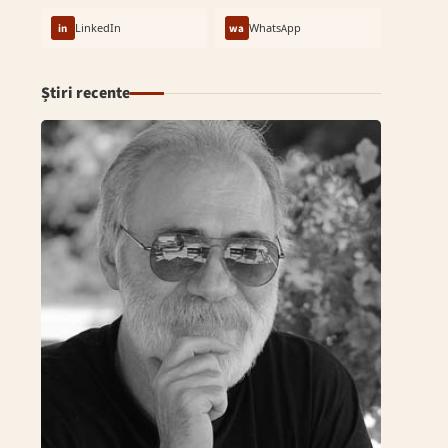
in
LinkedIn
wa
WhatsApp
Știri recente