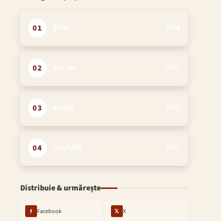
01
ȘTIRI
1506
02
SOCIAL
727
03
RURAL
493
04
CULTURĂ
420
Distribuie & urmărește
f
Facebook
𝕏
X