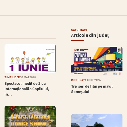
SATU MARE
Articole din Județ
TIMP LIBER
30 MAI 2018
CULTURĂ
24 IULIE 2026
Spectacol inedit de Ziua
Trei seri de film pe malul
Internațională a Copilului,
Someșului
în…