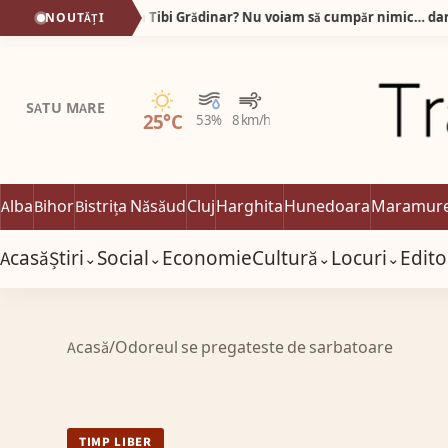
De ce stau oamenii la rând la Tibi Grădinar? Nu voiam să cumpăr nimic… dar am plecat cu sacoșa plină!
NOUTĂȚI
Senin
SATU MARE
25°C
53%
8 km/h
Alba
Bihor
Bistrița Năsăud
Cluj
Harghita
Hunedoara
Maramur
Acasă
Știri
Social
Economie
Cultură
Locuri
Edito
⌄
⌄
⌄
⌄
Acasă
/
Odoreul se pregateste de sarbatoare
TIMP LIBER