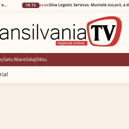
18:12
ALBA
eș
Satu Mare
Sălaj
Sibiu
rial