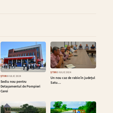
ȘTIRI
3 IULIE 2024
ȘTIRI
8 IULIE 2024
Un nou caz de rabie în județul
Sediu nou pentru
Satu…
Detașamentul de Pompieri
Carei