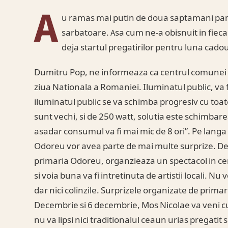
A
u ramas mai putin de doua saptamani pana
sarbatoare. Asa cum ne-a obisnuit in fiec
deja startul pregatirilor pentru luna cadour
Dumitru Pop, ne informeaza ca centrul comunei 
ziua Nationala a Romaniei. Iluminatul public, va 
iluminatul public se va schimba progresiv cu toat
sunt vechi, si de 250 watt, solutia este schimbare
asadar consumul va fi mai mic de 8 ori”. Pe langa
Odoreu vor avea parte de mai multe surprize. De
primaria Odoreu, organzieaza un spectacol in ce
si voia buna va fi intretinuta de artistii locali. Nu
dar nici colinzile. Surprizele organizate de prima
Decembrie si 6 decembrie, Mos Nicolae va veni cu 
nu va lipsi nici traditionalul ceaun urias pregatit 