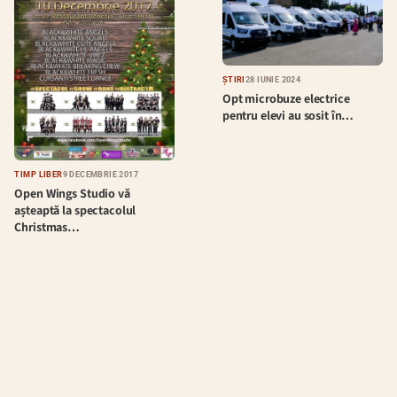
ȘTIRI
28 IUNIE 2024
Opt microbuze electrice
pentru elevi au sosit în…
TIMP LIBER
9 DECEMBRIE 2017
Open Wings Studio vă
așteaptă la spectacolul
Christmas…