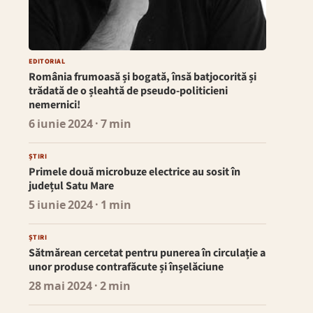
EDITORIAL
România frumoasă și bogată, însă batjocorită și
trădată de o șleahtă de pseudo-politicieni
nemernici!
6 iunie 2024
· 7 min
ȘTIRI
Primele două microbuze electrice au sosit în
județul Satu Mare
5 iunie 2024
· 1 min
ȘTIRI
Sătmărean cercetat pentru punerea în circulație a
unor produse contrafăcute și înșelăciune
28 mai 2024
· 2 min