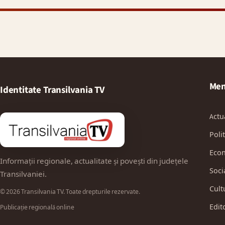
Men
Identitate Transilvania TV
Actu
Polit
Eco
Informații regionale, actualitate și povești din județele
Soci
Transilvaniei.
Cult
© 2026 Transilvania TV. Toate drepturile rezervate.
Edit
Publicație regională online