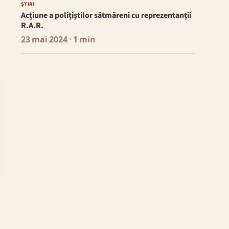
ȘTIRI
Acțiune a polițiștilor sătmăreni cu reprezentanții
R.A.R.
23 mai 2024
· 1 min