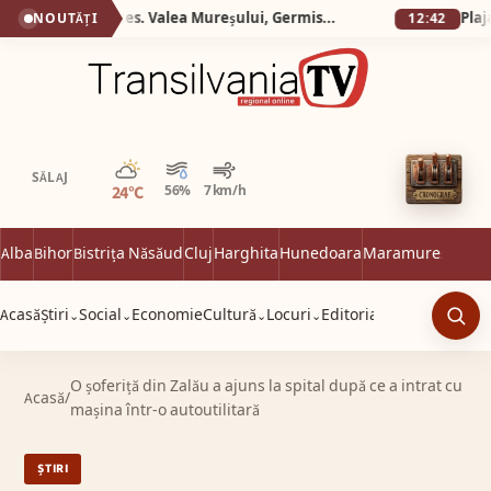
Silva Logistic Services. Valea Mureșului, Germisara, Cascada Clocota, Rotonda de la Geoagiu, locul unde poți îmbina drumeția montană cu răsfățul balnear și curiozitatea istorică.
NOUTĂȚI
12:42
Parțial noros
SĂLAJ
24°C
56%
7 km/h
Alba
Bihor
Bistrița Năsăud
Cluj
Harghita
Hunedoara
Maramureș
Satu 
Acasă
Știri
Social
Economie
Cultură
Locuri
Editorial
⌄
⌄
⌄
⌄
Caut
O șoferiță din Zalău a ajuns la spital după ce a intrat cu
Acasă
/
mașina într-o autoutilitară
ȘTIRI