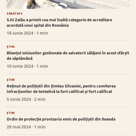
SĂNĂTATE
SJU Zalău a primit cea mai înaltă categorie de acreditare
acordată unui spital din România
18 iunie 2024
· 1 min
ȘTIRI
Bilanțul misiunilor gestionate de salvatorii sălăjeni în acest sfârșit
de săptămână
10 iunie 2024
· 1 min
ȘTIRI
Reținut de polițiștii din Șimleu Silvaniei, pentru comiterea
infracțiunilor de tentativă la furt calificat și furt calificat
5 iunie 2024
· 2 min
ȘTIRI
Ordin de protecție provizoriu emis de polițiștii din Ileanda
28 mai 2024
· 1 min