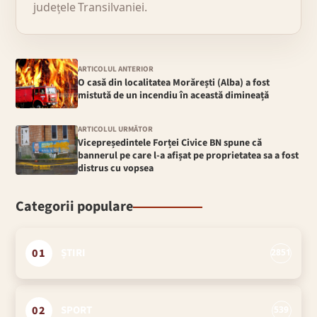
județele Transilvaniei.
ARTICOLUL ANTERIOR
O casă din localitatea Morărești (Alba) a fost
mistută de un incendiu în această dimineață
ARTICOLUL URMĂTOR
Vicepreședintele Forței Civice BN spune că
bannerul pe care l-a afișat pe proprietatea sa a fost
distrus cu vopsea
Categorii populare
01
ȘTIRI
2851
02
SPORT
539