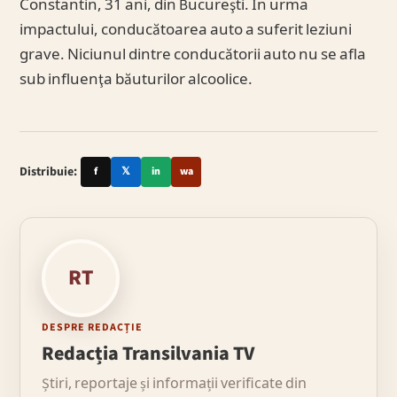
Constantin, 31 ani, din Bucureşti. În urma
impactului, conducătoarea auto a suferit leziuni
grave. Niciunul dintre conducătorii auto nu se afla
sub influenţa băuturilor alcoolice.
Distribuie:
f
𝕏
in
wa
RT
DESPRE REDACȚIE
Redacția Transilvania TV
Știri, reportaje și informații verificate din