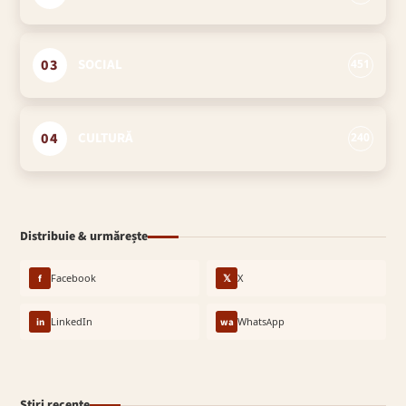
03
SOCIAL
451
04
CULTURĂ
240
Distribuie & urmărește
f
Facebook
𝕏
X
in
LinkedIn
wa
WhatsApp
Știri recente