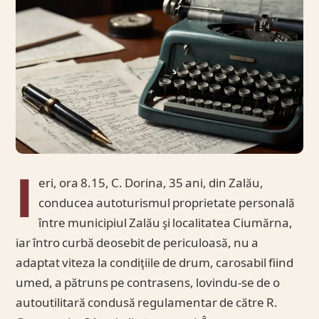
I
eri, ora 8.15, C. Dorina, 35 ani, din Zalău,
conducea autoturismul proprietate personală
între municipiul Zalău şi localitatea Ciumărna,
iar întro curbă deosebit de periculoasă, nu a
adaptat viteza la condiţiile de drum, carosabil fiind
umed, a pătruns pe contrasens, lovindu-se de o
autoutilitară condusă regulamentar de către R.