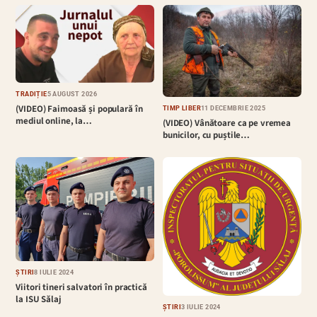
TRADIȚIE
5 AUGUST 2026
(VIDEO) Faimoasă și populară în
TIMP LIBER
11 DECEMBRIE 2025
mediul online, la…
(VIDEO) Vânătoare ca pe vremea
bunicilor, cu puștile…
ȘTIRI
8 IULIE 2024
Viitori tineri salvatori în practică
la ISU Sălaj
ȘTIRI
3 IULIE 2024