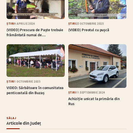
ȘTIRI
9 APRILIE 2026
ȘTIRI
25 OCTOMBRIE 2025
(VIDEO) Prescura de Paște trebuie
(VIDEO) Preotul cu pușcă
frământată numai de…
ȘTIRI
1 OCTOMBRIE 2025
VIDEO: Sărbătoare în comunitatea
penticostală din Buzaș
ȘTIRI
11 SEPTEMBRIE 2024
Achiziție unicat la primăria din
Rus
SĂLAJ
Articole din Județ