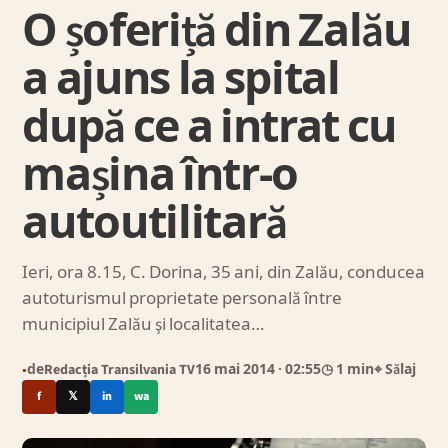
O șoferiță din Zalău
a ajuns la spital
după ce a intrat cu
mașina într-o
autoutilitară
Ieri, ora 8.15, C. Dorina, 35 ani, din Zalău, conducea
autoturismul proprietate personală între
municipiul Zalău şi localitatea…
de
Redacția Transilvania TV
16 mai 2014
· 02:55
◷ 1 min
⌖ Sălaj
●
f
𝕏
in
wa