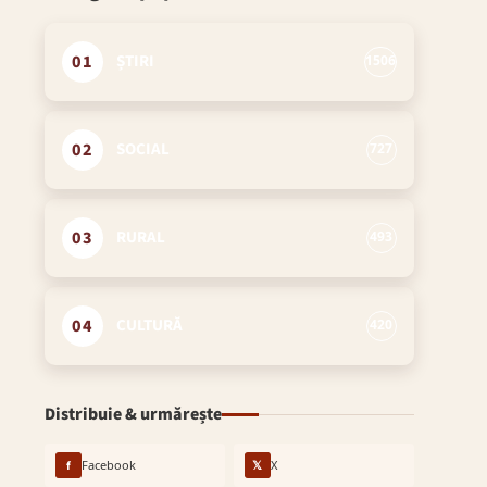
01
ȘTIRI
1506
02
SOCIAL
727
03
RURAL
493
04
CULTURĂ
420
Distribuie & urmărește
f
Facebook
𝕏
X