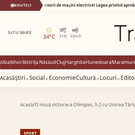
O veste foarte bună pentru posesorii de mașini electrice! Legea privind aprobarea Ordonanței de Urgență nr. 4/2026 a fost promulgată de președintele României și publicată în Monitorul Oficial.
NOUTĂȚI
Senin
SATU MARE
34°C
31%
4 km/h
Alba
Bihor
Bistrița Năsăud
Cluj
Harghita
Hunedoara
Maramur
Acasă
Știri
Social
Economie
Cultură
Locuri
Edito
⌄
⌄
⌄
⌄
Acasă
/
O nouă victorie a Olimpiei, 3-2 cu Unirea Tăr
SPORT