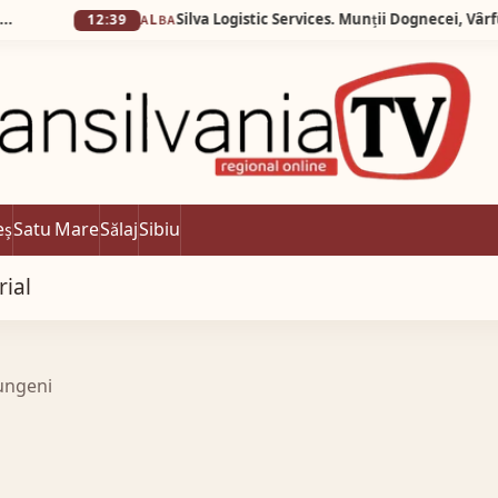
12:39
ALBA
eș
Satu Mare
Sălaj
Sibiu
rial
lungeni