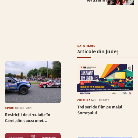
SATU MARE
Articole din Județ
CULTURĂ
24 IULIE 2026
Trei seri de film pe malul
SPORT
8 IUNIE 2023
Someșului
Restricții de circulație în
Carei, din cauza unei…