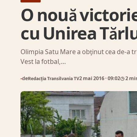
O nouă victorie
cu Unirea Tărl
Olimpia Satu Mare a obţinut cea de-a treia
Vest la fotbal,…
de
Redacția Transilvania TV
2 mai 2016
· 09:02
◷ 2 mi
●