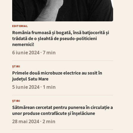
EDITORIAL
România frumoasă și bogată, însă batjocorită și
trădată de o șleahtă de pseudo-politicieni
nemernici!
6 iunie 2024
· 7 min
ȘTIRI
Primele două microbuze electrice au sosit în
județul Satu Mare
5 iunie 2024
· 1 min
ȘTIRI
Sătmărean cercetat pentru punerea în circulație a
unor produse contrafăcute și înșelăciune
28 mai 2024
· 2 min