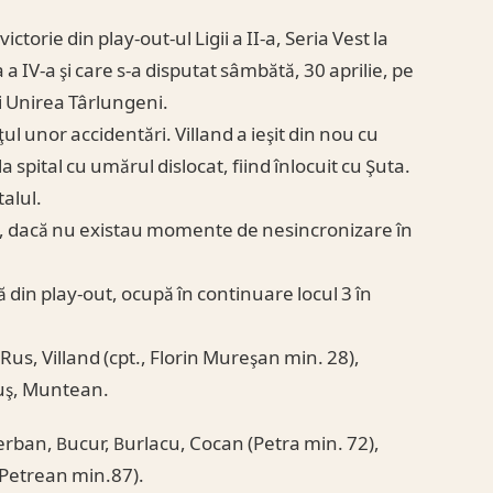
ctorie din play-out-ul Ligii a II-a, Seria Vest la
a IV-a şi care s-a disputat sâmbătă, 30 aprilie, pe
i Unirea Târlungeni.
ţul unor accidentări. Villand a ieşit din nou cu
 spital cu umărul dislocat, fiind înlocuit cu Şuta.
alul.
il, dacă nu existau momente de nesincronizare în
 din play-out, ocupă în continuare locul 3 în
 Rus, Villand (cpt., Florin Mureşan min. 28),
kuş, Muntean.
erban, Bucur, Burlacu, Cocan (Petra min. 72),
 Petrean min.87).