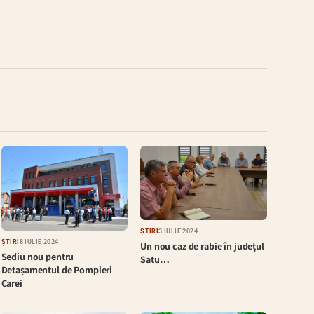
ȘTIRI
3 IULIE 2024
ȘTIRI
8 IULIE 2024
Un nou caz de rabie în județul
Sediu nou pentru
Satu…
Detașamentul de Pompieri
Carei