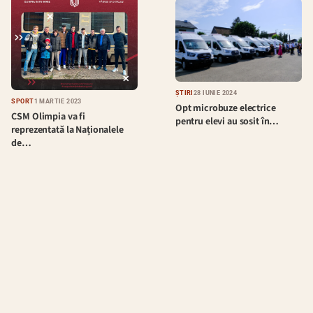
ȘTIRI
28 IUNIE 2024
SPORT
1 MARTIE 2023
Opt microbuze electrice
CSM Olimpia va fi
pentru elevi au sosit în…
reprezentată la Naționalele
de…