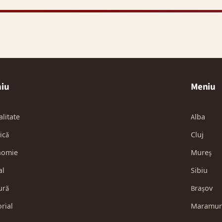
iu
Meniu
alitate
Alba
ică
Cluj
nomie
Mureș
al
Sibiu
ură
Brașov
orial
Maramur