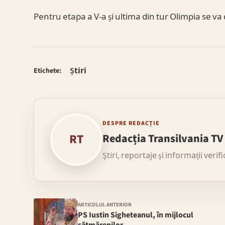
Pentru etapa a V-a și ultima din tur Olimpia se va
Știri
Etichete:
DESPRE REDACȚIE
RT
Redacția Transilvania TV
Știri, reportaje și informații verif
ARTICOLUL ANTERIOR
PS Iustin Sigheteanul, în mijlocul
sătmărenilor