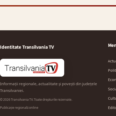
Men
Identitate Transilvania TV
Actu
Polit
Eco
Informații regionale, actualitate și povești din județele
Soci
Transilvaniei.
Cult
© 2026 Transilvania TV. Toate drepturile rezervate.
Edit
Publicație regională online