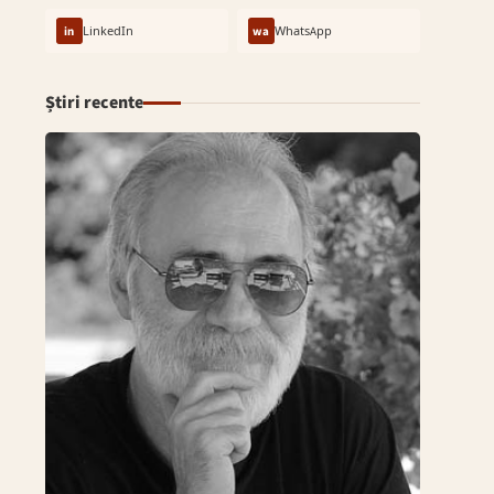
in
LinkedIn
wa
WhatsApp
Știri recente