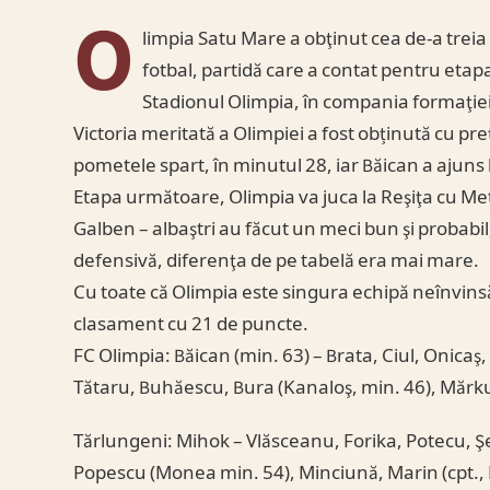
O
limpia Satu Mare a obţinut cea de-a treia vi
fotbal, partidă care a contat pentru etapa 
Stadionul Olimpia, în compania formaţie
Victoria meritată a Olimpiei a fost obținută cu pre
pometele spart, în minutul 28, iar Băican a ajuns la
Etapa următoare, Olimpia va juca la Reşiţa cu Met
Galben – albaştri au făcut un meci bun şi probab
defensivă, diferenţa de pe tabelă era mai mare.
Cu toate că Olimpia este singura echipă neînvinsă
clasament cu 21 de puncte.
FC Olimpia: Băican (min. 63) – Brata, Ciul, Onicaş,
Tătaru, Buhăescu, Bura (Kanaloş, min. 46), Măr
Tărlungeni: Mihok – Vlăsceanu, Forika, Potecu, Ş
Popescu (Monea min. 54), Minciună, Marin (cpt.,