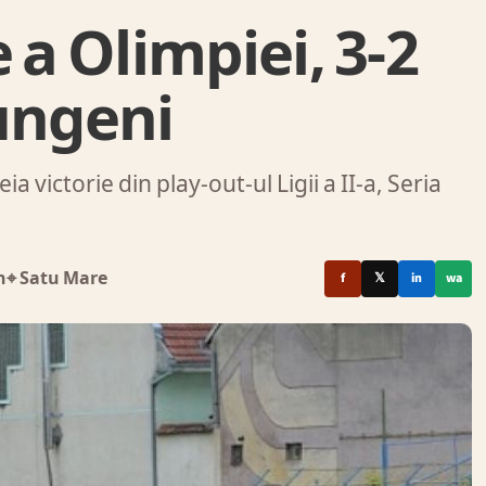
 a Olimpiei, 3-2
ungeni
 victorie din play-out-ul Ligii a II-a, Seria
n
⌖ Satu Mare
f
𝕏
in
wa