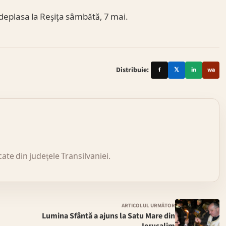
 deplasa la Reșița sâmbătă, 7 mai.
Distribuie:
f
𝕏
in
wa
icate din județele Transilvaniei.
ARTICOLUL URMĂTOR
Lumina Sfântă a ajuns la Satu Mare din
Ierusalim