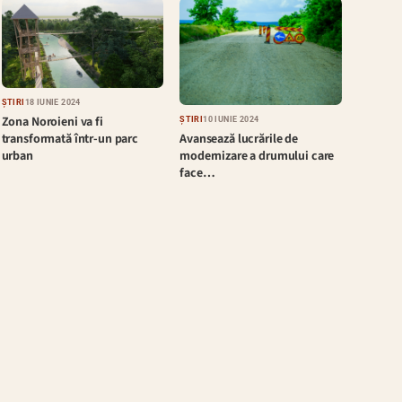
ȘTIRI
18 IUNIE 2024
Zona Noroieni va fi
ȘTIRI
10 IUNIE 2024
Avansează lucrările de
transformată într-un parc
modernizare a drumului care
urban
face…