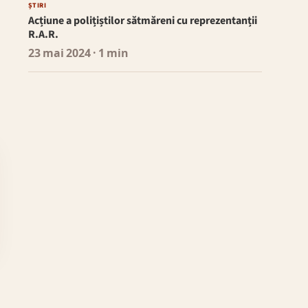
ȘTIRI
Acțiune a polițiștilor sătmăreni cu reprezentanții
R.A.R.
23 mai 2024
· 1 min