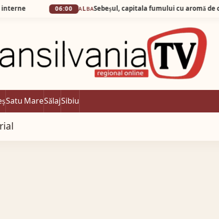
Sebeșul, capitala fumului cu aromă de cauciuc!
06:00
ALBA
eș
Satu Mare
Sălaj
Sibiu
rial