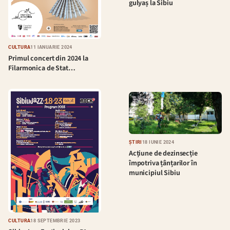
gulyaș la Sibiu
CULTURĂ
11 IANUARIE 2024
Primul concert din 2024 la
Filarmonica de Stat…
ȘTIRI
18 IUNIE 2024
Acțiune de dezinsecție
împotriva țânțarilor în
municipiul Sibiu
CULTURĂ
18 SEPTEMBRIE 2023