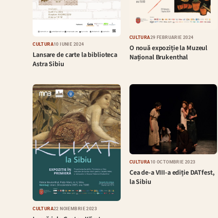
CULTURĂ
29 FEBRUARIE 2024
CULTURĂ
10 IUNIE 2024
O nouă expoziție la Muzeul
Lansare de carte la biblioteca
Național Brukenthal
Astra Sibiu
CULTURĂ
10 OCTOMBRIE 2023
Cea de-a VIII-a ediție DATfest,
la Sibiu
CULTURĂ
22 NOIEMBRIE 2023