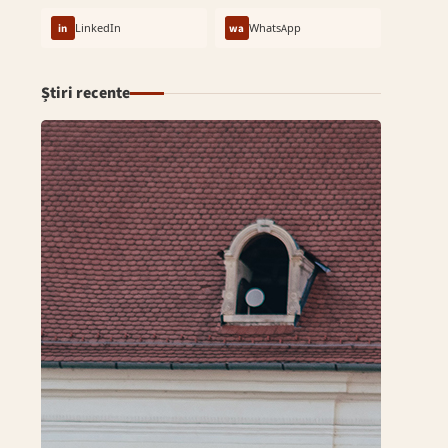
in
LinkedIn
wa
WhatsApp
Știri recente