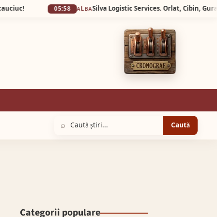
05:58
ALBA
⌕
Caută
Categorii populare