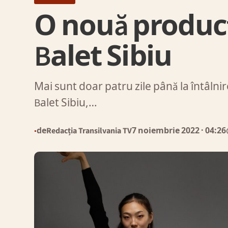
O nouă producț
Balet Sibiu
Mai sunt doar patru zile până la întâlni
Balet Sibiu,…
de
Redacția Transilvania TV
7 noiembrie 2022
· 04:26
●