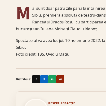
M
ai sunt doar patru zile până la întâlnire
Sibiu, premiera absolută de teatru-dans 
Rancea și Dragoș Roșu, cu participarea e
bucureștean Iuliana Moise și Claudiu Bleonț.
Spectacolul va avea loc joi, 10 noiembrie 2022, l
Sibiu.
Foto credit: TBS, Ovidiu Matiu
Distribuie:
f
𝕏
in
wa
DESPRE REDACȚIE