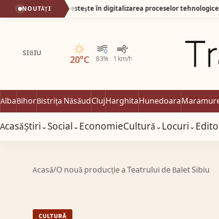
silvania investește în digitalizarea proceselor tehnologice interne
NOUTĂȚI
Senin
SIBIU
20°C
83%
1 km/h
Alba
Bihor
Bistrița Năsăud
Cluj
Harghita
Hunedoara
Maramur
Acasă
Știri
Social
Economie
Cultură
Locuri
Edito
⌄
⌄
⌄
⌄
Acasă
/
O nouă producție a Teatrului de Balet Sibiu
CULTURĂ