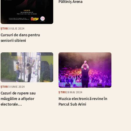
Păltiniș Arena
ȘTIRI
3 IULIE 2024
Cursuri de dans pentru
seniorii sibieni
ȘTIRI
5 IUNIE 2024
Cazuri de rupere sau
ȘTIRI
28 MAI 2024
Muzica electronică revine în
mâzgălire a afișelor
Parcul Sub Arini
electorale…