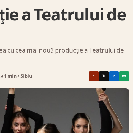
ie a Teatrului de
rea cu cea mai nouă producție a Teatrului de
◷ 1 min
⌖ Sibiu
f
𝕏
in
wa