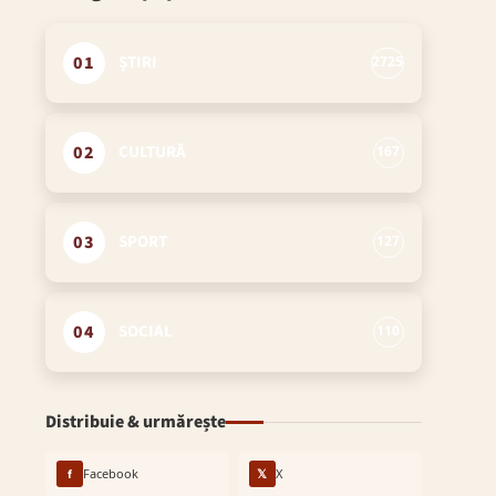
01
ȘTIRI
2725
02
CULTURĂ
167
03
SPORT
127
04
SOCIAL
110
Distribuie & urmărește
f
Facebook
𝕏
X