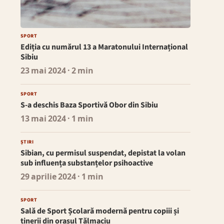
SPORT
Ediția cu numărul 13 a Maratonului Internațional
Sibiu
23 mai 2024
· 2 min
SPORT
S-a deschis Baza Sportivă Obor din Sibiu
13 mai 2024
· 1 min
ȘTIRI
Sibian, cu permisul suspendat, depistat la volan
sub influența substanțelor psihoactive
29 aprilie 2024
· 1 min
SPORT
Sală de Sport Școlară modernă pentru copiii și
tinerii din orașul Tălmaciu