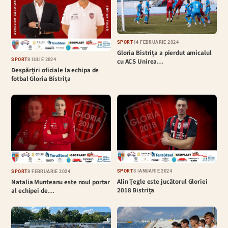
SPORT
14 FEBRUARIE 2024
Gloria Bistrița a pierdut amicalul
cu ACS Unirea…
SPORT
8 IULIE 2024
Despărțiri oficiale la echipa de
fotbal Gloria Bistrița
SPORT
8 IANUARIE 2024
SPORT
8 FEBRUARIE 2024
Alin Țegle este jucătorul Gloriei
Natalia Munteanu este noul portar
2018 Bistrița
al echipei de…