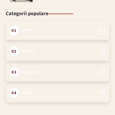
Categorii populare
01
ȘTIRI
2478
02
SOCIAL
768
03
POLITICĂ
365
04
SPORT
337