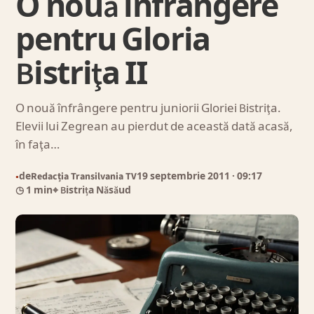
O nouă înfrângere
pentru Gloria
Bistriţa II
O nouă înfrângere pentru juniorii Gloriei Bistriţa.
Elevii lui Zegrean au pierdut de această dată acasă,
în faţa…
de
Redacția Transilvania TV
19 septembrie 2011
· 09:17
●
◷ 1 min
⌖ Bistrița Năsăud