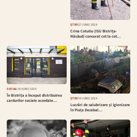
ȘTIRI
27 IUNIE 2024
Crina Cotutiu (ISU Bistrița-
Năsăud) concurat cot la cot…
SOCIAL
18 IUNIE 2024
În Bistrița a început distribuirea
ȘTIRI
10 IUNIE 2024
cardurilor sociale acordate…
Lucrări de salubrizare și igienizare
în Piața Decebal…