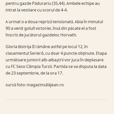
pentru gazde Pădurariu (35,44). Ambele echipe au
intrat la vestiare cu scorul de 4-4.
A urmat o a doua repriză tensionată. Abia în minutul
90 a venit golull victoriei, însă din păcate el a fost
înscris de jucătorul gazdelor, Horvath.
Gloria Bistriţa II rămâne astfel pe locul 12, în
clasamentul Seriei 6, cu doar 4 puncte obţinute. Etapa
următoare juniorii alb-albaştrii vor juca în deplasare
cu FC Seso Câmpia Turzii. Partida se va disputa la data
de 23 septembrie, de la ora 17.
sursă foto: magazinsălăjean.ro