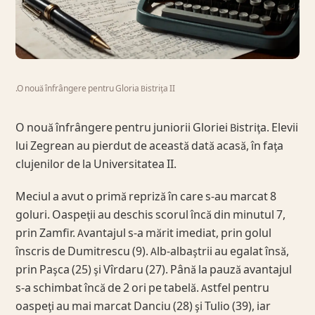
.O nouă înfrângere pentru Gloria Bistriţa II
O nouă înfrângere pentru juniorii Gloriei Bistriţa. Elevii
lui Zegrean au pierdut de această dată acasă, în faţa
clujenilor de la Universitatea II.
Meciul a avut o primă repriză în care s-au marcat 8
goluri. Oaspeţii au deschis scorul încă din minutul 7,
prin Zamfir. Avantajul s-a mărit imediat, prin golul
înscris de Dumitrescu (9). Alb-albaştrii au egalat însă,
prin Paşca (25) şi Vîrdaru (27). Până la pauză avantajul
s-a schimbat încă de 2 ori pe tabelă. Astfel pentru
oaspeţi au mai marcat Danciu (28) şi Tulio (39), iar