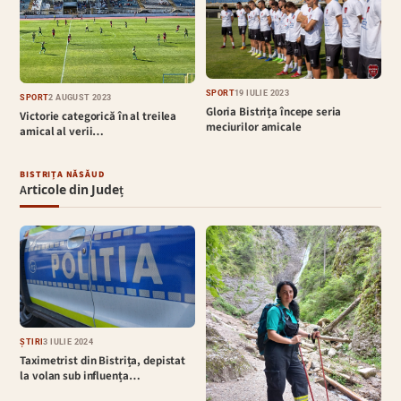
SPORT
19 IULIE 2023
SPORT
2 AUGUST 2023
Gloria Bistrița începe seria
Victorie categorică în al treilea
meciurilor amicale
amical al verii…
BISTRIȚA NĂSĂUD
Articole din Județ
ȘTIRI
3 IULIE 2024
Taximetrist din Bistrița, depistat
la volan sub influența…