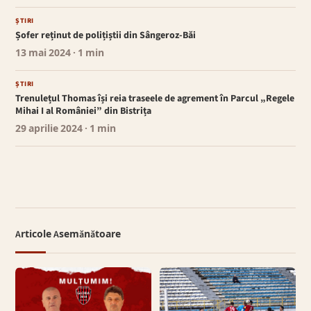
ȘTIRI
Șofer reținut de polițiștii din Sângeroz-Băi
13 mai 2024
· 1 min
ȘTIRI
Trenulețul Thomas își reia traseele de agrement în Parcul „Regele
Mihai I al României” din Bistrița
29 aprilie 2024
· 1 min
Articole Asemănătoare