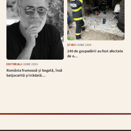
ȘTIRI
5 IUNIE 2024
240 de gospodării au fost afectate
de o…
EDITORIAL
6 IUNIE 2024
România frumoasă și bogată, însă
batjocorită și trădată…