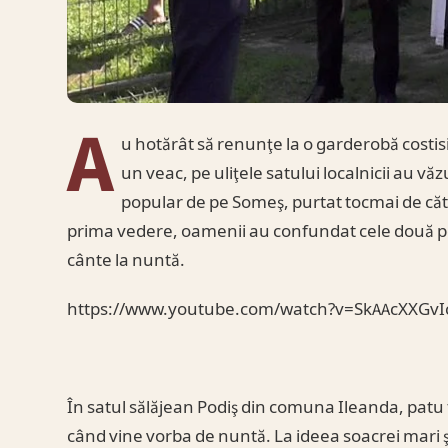
A
u hotărât să renunţe la o garderobă costis
un veac, pe uliţele satului localnicii au vă
popular de pe Someş, purtat tocmai de către 
prima vedere, oamenii au confundat cele două per
cânte la nuntă.
https://www.youtube.com/watch?v=SkAAcXXGvI
În satul sălăjean Podiş din comuna Ileanda, patu
când vine vorba de nuntă. La ideea soacrei mari şi