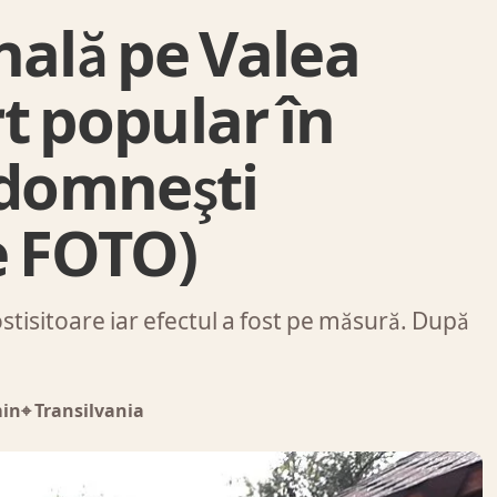
nală pe Valea
t popular în
 domneşti
e FOTO)
stisitoare iar efectul a fost pe măsură. După
min
⌖ Transilvania