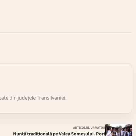
icate din județele Transilvaniei.
ARTICOLUL URMĂTOR
Nuntă tradiţională pe Valea Someşului. Port