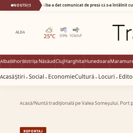
Știrea zilei! Prefectul de Alba a dat comunicat de presǎ cǎ s-a întâlnit cu… nevastă-sa la…Prefecturǎ!
NOUTĂȚI
Parțial noros
ALBA
25°C
69%
10 km/h
Alba
Bihor
Bistrița Năsăud
Cluj
Harghita
Hunedoara
Maramur
Acasă
Știri
Social
Economie
Cultură
Locuri
Edito
⌄
⌄
⌄
⌄
Acasă
/
Nuntă tradiţională pe Valea Someşului. Port 
REPORTAJ