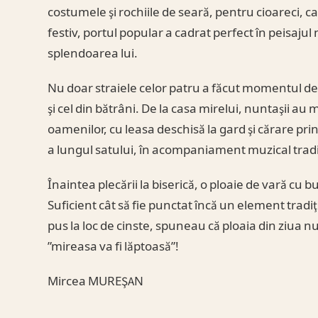
costumele şi rochiile de seară, pentru cioareci, cat
festiv, portul popular a cadrat perfect în peisajul 
splendoarea lui.
Nu doar straiele celor patru a făcut momentul deo
şi cel din bătrâni. De la casa mirelui, nuntaşii au
oamenilor, cu leasa deschisă la gard şi cărare pri
a lungul satului, în acompaniament muzical tradiţ
Înaintea plecării la biserică, o ploaie de vară cu 
Suficient cât să fie punctat încă un element tradiţ
pus la loc de cinste, spuneau că ploaia din ziua nun
”mireasa va fi lăptoasă”!
Mircea MUREŞAN