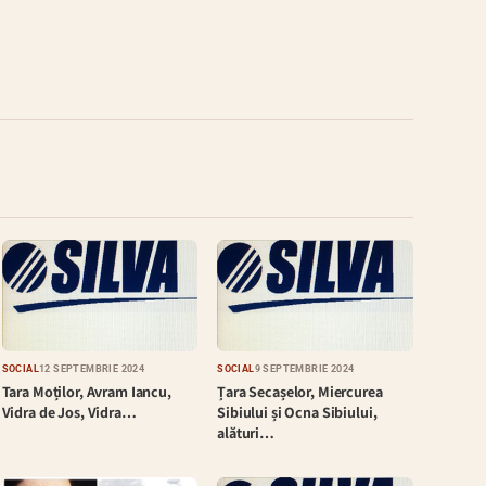
SOCIAL
12 SEPTEMBRIE 2024
SOCIAL
9 SEPTEMBRIE 2024
Tara Moților, Avram Iancu,
Țara Secașelor, Miercurea
Vidra de Jos, Vidra…
Sibiului și Ocna Sibiului,
alături…