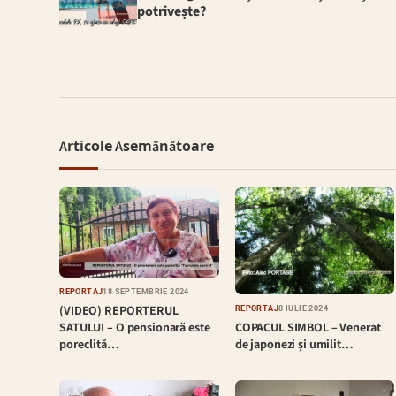
potrivește?
Articole Asemănătoare
REPORTAJ
18 SEPTEMBRIE 2024
(VIDEO) REPORTERUL
REPORTAJ
8 IULIE 2024
COPACUL SIMBOL – Venerat
SATULUI – O pensionară este
de japonezi și umilit…
poreclită…