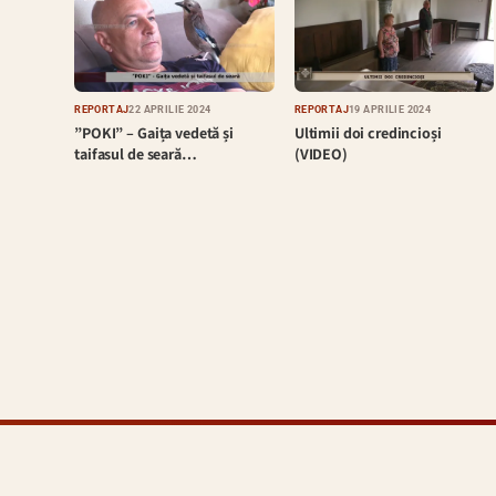
REPORTAJ
22 APRILIE 2024
REPORTAJ
19 APRILIE 2024
”POKI” – Gaița vedetă și
Ultimii doi credincioși
taifasul de seară…
(VIDEO)