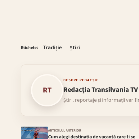
Tradiție
Știri
Etichete:
DESPRE REDACȚIE
RT
Redacția Transilvania TV
Știri, reportaje și informații verif
ARTICOLUL ANTERIOR
Cum alegi destinația de vacanță care ți se