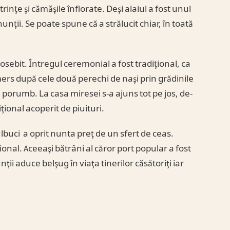
rinţe şi cămăşile înflorate. Deşi alaiul a fost unul
nunţii. Se poate spune că a strălucit chiar, în toată
sebit. Întregul ceremonial a fost tradiţional, ca
 mers după cele două perechi de naşi prin grădinile
n porumb. La casa miresei s-a ajuns tot pe jos, de-
ional acoperit de piuituri.
bulbuci a oprit nunta preţ de un sfert de ceas.
ional. Aceeaşi bătrâni al căror port popular a fost
ţii aduce belşug în viaţa tinerilor căsătoriţi iar