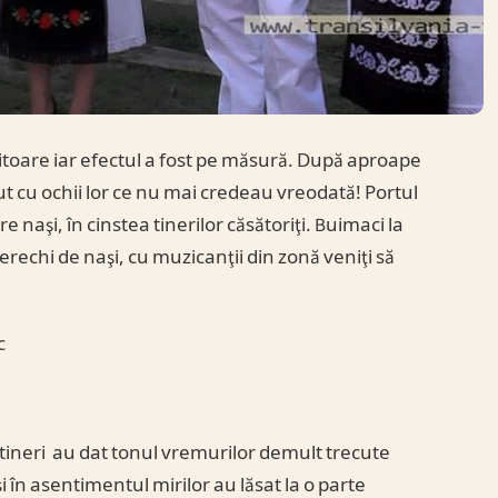
itoare iar efectul a fost pe măsură. După aproape
zut cu ochii lor ce nu mai credeau vreodată! Portul
naşi, în cinstea tinerilor căsătoriţi. Buimaci la
echi de naşi, cu muzicanţii din zonă veniţi să
c
 tineri au dat tonul vremurilor demult trecute
 în asentimentul mirilor au lăsat la o parte