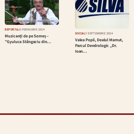
REPORTAJ
3 FEBRUARIE 2024
SOCIAL
5 SEPTEMBRIE 2024
Muzicanți de pe Someș –
Valea Popii, Dealul Mamut,
”Gyuluca Stângaciu din…
Parcul Dendrologic „Dr.
Ioan…