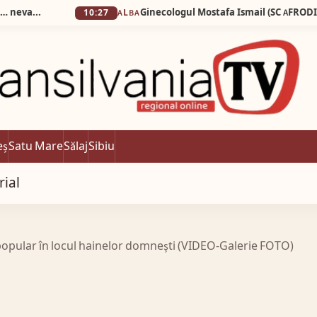
10:27
ALBA
eș
Satu Mare
Sălaj
Sibiu
rial
popular în locul hainelor domneşti (VIDEO-Galerie FOTO)