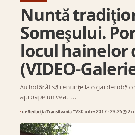
Nuntă tradiţio
Someşului. Por
locul hainelor
(VIDEO-Galeri
Au hotărât să renunţe la o garderobă co
aproape un veac,…
de
Redacția Transilvania TV
30 iulie 2017
· 23:25
◷ 2 
●