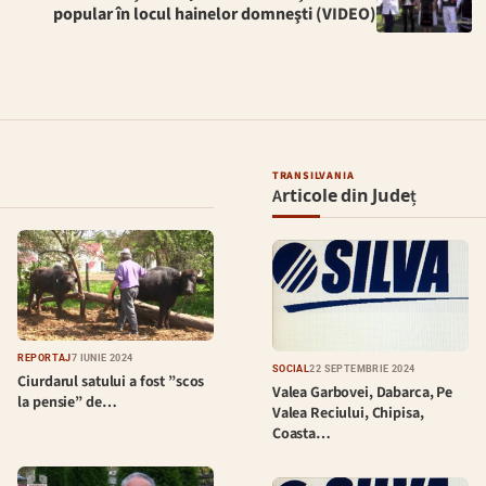
popular în locul hainelor domneşti (VIDEO)
TRANSILVANIA
Articole din Județ
REPORTAJ
7 IUNIE 2024
SOCIAL
22 SEPTEMBRIE 2024
Ciurdarul satului a fost ”scos
Valea Garbovei, Dabarca, Pe
la pensie” de…
Valea Reciului, Chipisa,
Coasta…