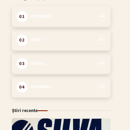
01
EDITORIAL
168
02
ȘTIRI
161
03
SOCIAL
96
04
REPORTAJ
59
Știri recente