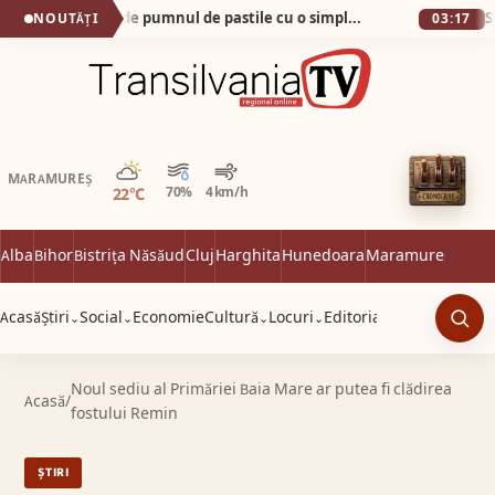
Cum am scăpat de pumnul de pastile cu o simplă apă minerală!
NOUTĂȚI
03:17
Parțial noros
MARAMUREȘ
22°C
70%
4 km/h
Alba
Bihor
Bistrița Năsăud
Cluj
Harghita
Hunedoara
Maramureș
Satu 
Acasă
Știri
Social
Economie
Cultură
Locuri
Editorial
⌄
⌄
⌄
⌄
Caut
Noul sediu al Primăriei Baia Mare ar putea fi clădirea
Acasă
/
fostului Remin
ȘTIRI