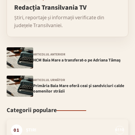
Redacția Transilvania TV
Știri, reportaje și informații verificate din
județele Transilvaniei.
ARTICOLUL ANTERIOR
HCM Baia Mare a transferat-o pe Adriana Tămaş
ARTICOLUL URMĂTOR
Primăria Baia Mare oferă ceai şi sandviciuri calde
oamenilor străzii
Categorii populare
01
ȘTIRI
6110