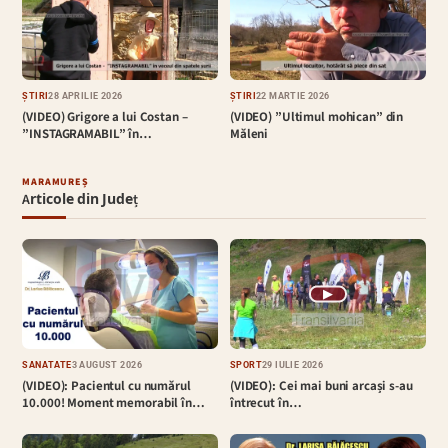
ȘTIRI
28 APRILIE 2026
ȘTIRI
22 MARTIE 2026
(VIDEO) Grigore a lui Costan –
(VIDEO) ”Ultimul mohican” din
”INSTAGRAMABIL” în…
Măleni
MARAMUREȘ
Articole din Județ
▶
SĂNĂTATE
3 AUGUST 2026
SPORT
29 IULIE 2026
(VIDEO): Pacientul cu numărul
(VIDEO): Cei mai buni arcași s-au
10.000! Moment memorabil în…
întrecut în…