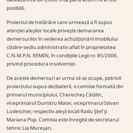
datează încă din 2008, însă până acum nu a fost
posibilă.
Proiectul de hotârâre care urmează a fi supus
atenţiei aleşilor locale priveşte demararea
demersurilor în vederea achiziţionării imobilului
clădire-sediu administrativ aflat în proprietatea
C.N.M.P.N. REMIN, în condiţiile Legii nr. 85/2006,
privind procedura insolvenţei.
De aceste demersuri ar urma să se ocupe, potrivit
proiectului supus dezbaterii, o comisie formată din
primarul municipiului, Cherecheş Cătălin,
viceprimarul Dumitru Matei, viceprimarul Istvan
Ludescher, respectiv aleşii locali Radu Ştef şi
Mariana Pop. Comisia este înregită de secretarul
tehnic Lia Mureşan.