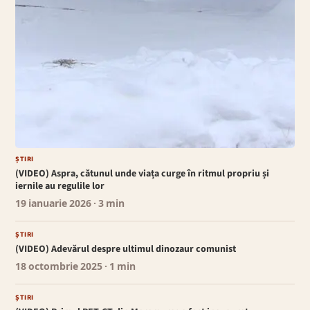
ȘTIRI
(VIDEO) Aspra, cătunul unde viața curge în ritmul propriu și
iernile au regulile lor
19 ianuarie 2026
· 3 min
ȘTIRI
(VIDEO) Adevărul despre ultimul dinozaur comunist
18 octombrie 2025
· 1 min
ȘTIRI