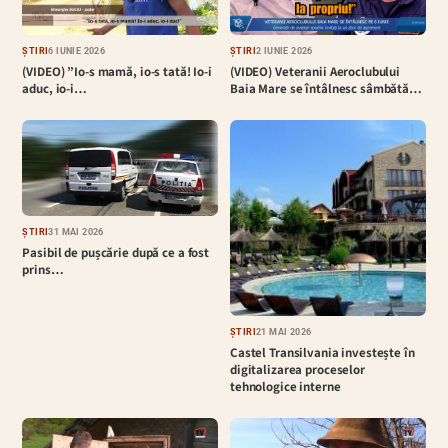
ȘTIRI
6 IUNIE 2026
ȘTIRI
2 IUNIE 2026
(VIDEO) ”Io-s mamă, io-s tată! Io-i
(VIDEO) Veteranii Aeroclubului
aduc, io-i…
Baia Mare se întâlnesc sâmbătă…
ȘTIRI
31 MAI 2026
Pasibil de pușcărie după ce a fost
prins…
ȘTIRI
21 MAI 2026
Castel Transilvania investește în
digitalizarea proceselor
tehnologice interne