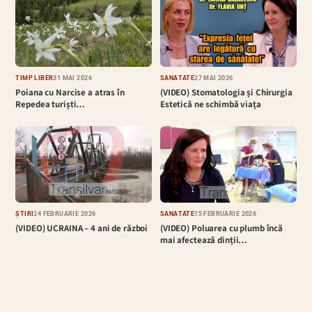
TIMP LIBER
31 MAI 2026
SĂNĂTATE
27 MAI 2026
Poiana cu Narcise a atras în
(VIDEO) Stomatologia și Chirurgia
Repedea turiști…
Estetică ne schimbă viața
ȘTIRI
24 FEBRUARIE 2026
SĂNĂTATE
15 FEBRUARIE 2026
(VIDEO) UCRAINA – 4 ani de război
(VIDEO) Poluarea cu plumb încă
mai afectează dinții…