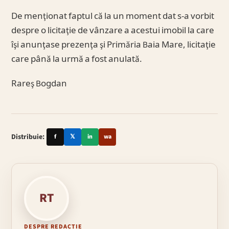
De menţionat faptul că la un moment dat s-a vorbit
despre o licitaţie de vânzare a acestui imobil la care
îşi anunţase prezenţa şi Primăria Baia Mare, licitaţie
care până la urmă a fost anulată.
Rareş Bogdan
Distribuie:
f
𝕏
in
wa
RT
DESPRE REDACȚIE