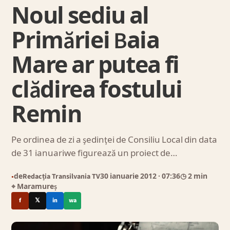
Noul sediu al
Primăriei Baia
Mare ar putea fi
clădirea fostului
Remin
Pe ordinea de zi a şedinţei de Consiliu Local din data
de 31 ianuariwe figurează un proiect de…
de
Redacția Transilvania TV
30 ianuarie 2012
· 07:36
◷ 2 min
●
⌖ Maramureș
f
𝕏
in
wa