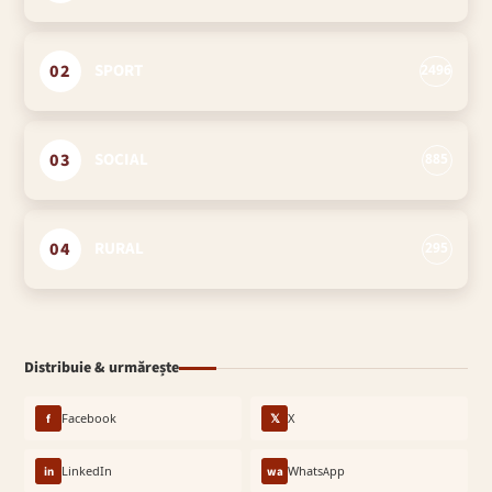
02
SPORT
2496
03
SOCIAL
885
04
RURAL
295
Distribuie & urmărește
f
Facebook
𝕏
X
in
LinkedIn
wa
WhatsApp