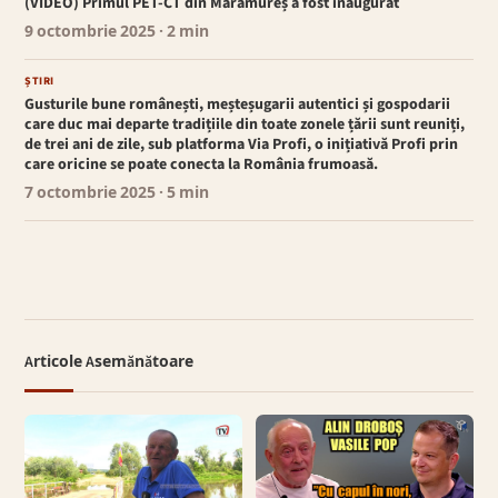
(VIDEO) Primul PET-CT din Maramureș a fost inaugurat
9 octombrie 2025
· 2 min
ȘTIRI
Gusturile bune românești, meșteșugarii autentici și gospodarii
care duc mai departe tradițiile din toate zonele țării sunt reuniți,
de trei ani de zile, sub platforma Via Profi, o inițiativă Profi prin
care oricine se poate conecta la România frumoasă.
7 octombrie 2025
· 5 min
Articole Asemănătoare