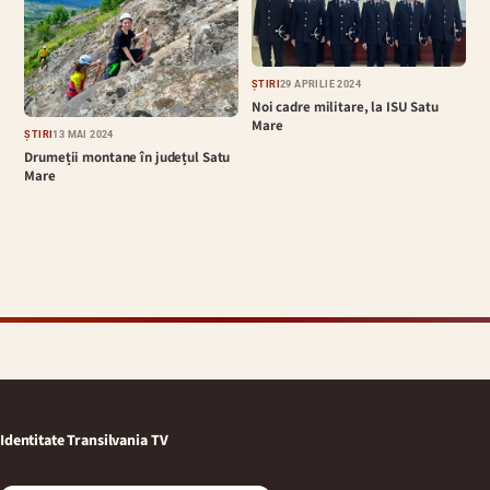
ȘTIRI
29 APRILIE 2024
Noi cadre militare, la ISU Satu
Mare
ȘTIRI
13 MAI 2024
Drumeții montane în județul Satu
Mare
Identitate Transilvania TV