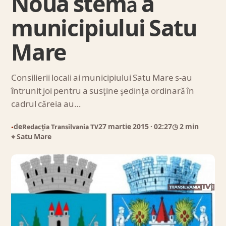
Noua stemă a
municipiului Satu
Mare
Consilierii locali ai municipiului Satu Mare s-au
întrunit joi pentru a susține ședința ordinară în
cadrul căreia au…
de
Redacția Transilvania TV
27 martie 2015
· 02:27
◷ 2 min
●
⌖ Satu Mare