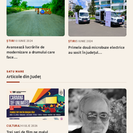
ȘTIRI
10 IUNIE 2024
ȘTIRI
5 IUNIE 2024
Avansează lucrările de
Primele două microbuze electrice
modernizare a drumului care
au sosit în județul…
face…
SATU MARE
Articole din Județ
CULTURĂ
24 IULIE 2026
Trei seri de film pe malul