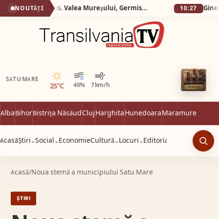
Silva Logistic Services. Valea Mureșului, Germisara, Cascada Clocota, Rotonda de la Geoagiu, locul unde poți îmbina drumeția montană cu răsfățul balnear și curiozitatea istorică.
NOUTĂȚI
10:27
Senin
SATU MARE
25°C
46%
7 km/h
Alba
Bihor
Bistrița Năsăud
Cluj
Harghita
Hunedoara
Maramureș
Satu 
Acasă
Știri
Social
Economie
Cultură
Locuri
Editorial
⌄
⌄
⌄
⌄
Caut
Acasă
/
Noua stemă a municipiului Satu Mare
ȘTIRI