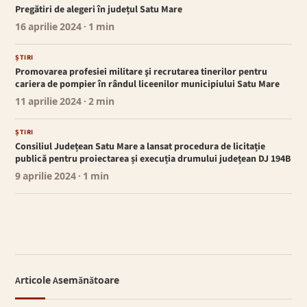
Pregătiri de alegeri în județul Satu Mare
16 aprilie 2024
· 1 min
ȘTIRI
Promovarea profesiei militare şi recrutarea tinerilor pentru
cariera de pompier în rândul liceenilor municipiului Satu Mare
11 aprilie 2024
· 2 min
ȘTIRI
Consiliul Județean Satu Mare a lansat procedura de licitație
publică pentru proiectarea și execuția drumului județean DJ 194B
9 aprilie 2024
· 1 min
Articole Asemănătoare