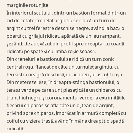
marginile rotunjite.
În interiorul scutului, dintr-un bastion format dintr-un
zid de cetate crenelat argintiu se ridică un turn de
argint cu trei ferestre deschise negre, având la bază o
poartă cu grilajul ridicat, apărată de un leu rampant,
şezând, de aur, văzut din profil spre dreapta, cu coadă
ridicată pe spate şi cu limba roşie scoasă.
Din crenelurile bastionului se ridică un turn conic
central roşu, flancat de câte un turnuleţ argintiu, cu
fereastra neagră deschisă, cu acoperişul ascuţit roşu.
Din metereze iese, în dreapta-stânga bastionului, o
terasă verde pe care sunt plasaţi câte un chiparos cu
trunchiul negru şi coronamentul verde; la extrimităţile
fiecărui chiparos se află câte un oştean de argint,
privind spre chiparos, îmbrăcat în armură completă cu
coiful cu viziera trasă, având în mâna dreaptă o spadă
ridicată