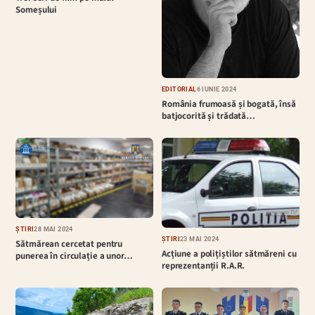
Someșului
EDITORIAL
6 IUNIE 2024
România frumoasă și bogată, însă
batjocorită și trădată…
ȘTIRI
28 MAI 2024
ȘTIRI
23 MAI 2024
Sătmărean cercetat pentru
Acțiune a polițiștilor sătmăreni cu
punerea în circulație a unor…
reprezentanții R.A.R.