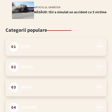
ARTICOLUL URMĂTOR
NĂSĂUD: ISU a simulat un accident cu 5 victime
Categorii populare
01
ȘTIRI
1506
02
SOCIAL
727
03
RURAL
493
04
CULTURĂ
420