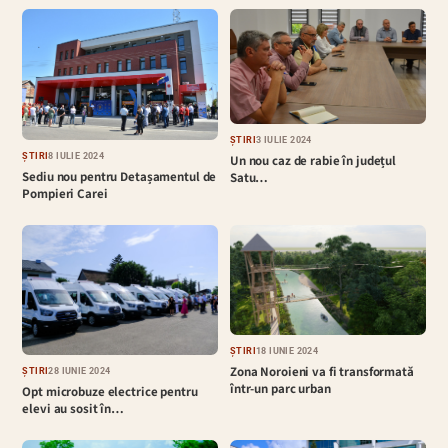
ȘTIRI
3 IULIE 2024
ȘTIRI
8 IULIE 2024
Un nou caz de rabie în județul
Sediu nou pentru Detașamentul de
Satu…
Pompieri Carei
ȘTIRI
18 IUNIE 2024
Zona Noroieni va fi transformată
ȘTIRI
28 IUNIE 2024
într-un parc urban
Opt microbuze electrice pentru
elevi au sosit în…