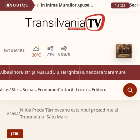
Silva Logistic Services. În inima Munților Apuseni, comuna Vidra, există un loc care pare să fi rămas prins între două lumi: prezentul liniștit al satului de munte și trecutul îndepărtat al unei mări dispărute, Dealul cu Melci.
NOUTĂȚI
13:23
Parțial noros
SATU MARE
20°C
71%
6 km/h
Alba
Bihor
Bistrița Năsăud
Cluj
Harghita
Hunedoara
Maramureș
Satu 
Acasă
Știri
Social
Economie
Cultură
Locuri
Editorial
⌄
⌄
⌄
⌄
Caut
Nilda Preda Târnoveanu este noul preşedinte al
Acasă
/
Tribunalului Satu Mare
ȘTIRI