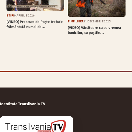
ȘTIRI
9 APRILIE 2026
(VIDEO) Prescura de Paște trebuie
TIMP LIBER
11 DECEMBRIE 2025
frământată numai de…
(VIDEO) Vânătoare ca pe vremea
bunicilor, cu puștile…
Identitate Transilvania TV