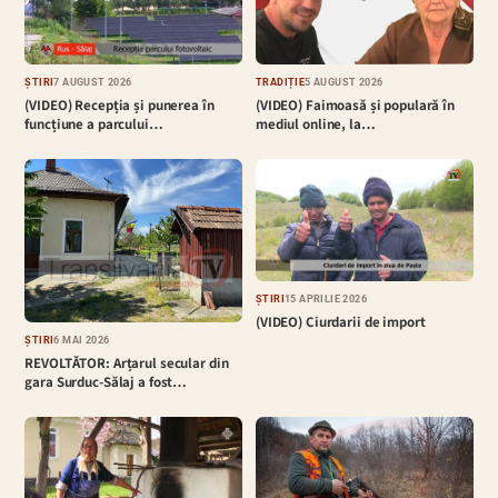
ȘTIRI
7 AUGUST 2026
TRADIȚIE
5 AUGUST 2026
(VIDEO) Recepția și punerea în
(VIDEO) Faimoasă și populară în
funcțiune a parcului…
mediul online, la…
ȘTIRI
15 APRILIE 2026
(VIDEO) Ciurdarii de import
ȘTIRI
6 MAI 2026
REVOLTĂTOR: Arțarul secular din
gara Surduc-Sălaj a fost…