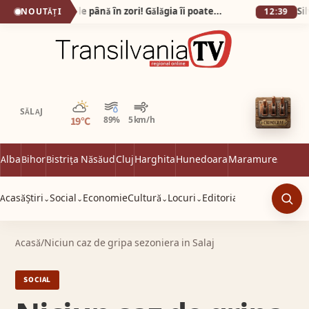
Gata cu petrecerile până în zori! Gălăgia îi poate costa pe scandalagii până la 12.000 de lei!
NOUTĂȚI
12:39
Parțial noros
SĂLAJ
19°C
89%
5 km/h
Alba
Bihor
Bistrița Năsăud
Cluj
Harghita
Hunedoara
Maramureș
Satu 
Acasă
Știri
Social
Economie
Cultură
Locuri
Editorial
⌄
⌄
⌄
⌄
Caut
Acasă
/
Niciun caz de gripa sezoniera in Salaj
SOCIAL