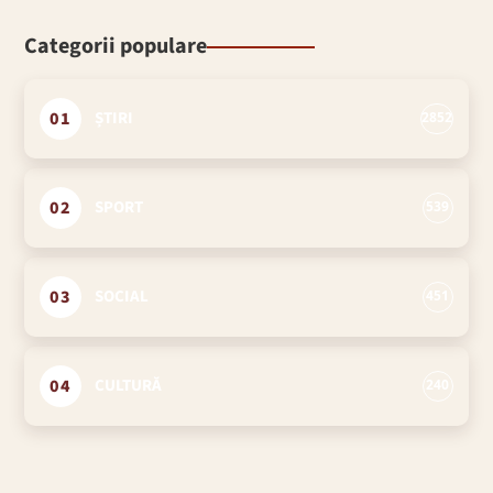
Categorii populare
01
ȘTIRI
2852
02
SPORT
539
03
SOCIAL
451
04
CULTURĂ
240