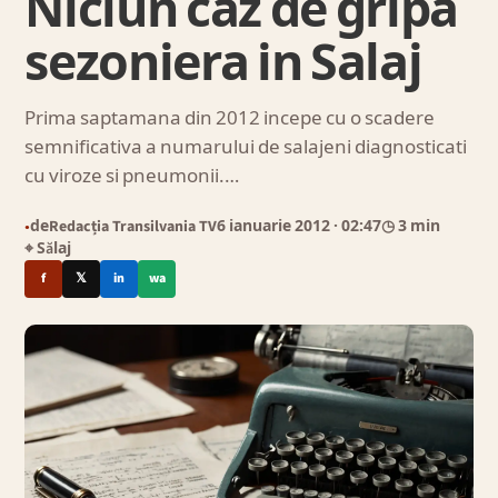
Niciun caz de gripa
sezoniera in Salaj
Prima saptamana din 2012 incepe cu o scadere
semnificativa a numarului de salajeni diagnosticati
cu viroze si pneumonii.…
de
Redacția Transilvania TV
6 ianuarie 2012
· 02:47
◷ 3 min
●
⌖ Sălaj
f
𝕏
in
wa