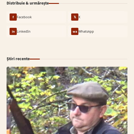
Distribuie & urmărește
f
Facebook
𝕏
X
in
LinkedIn
wa
WhatsApp
Știri recente