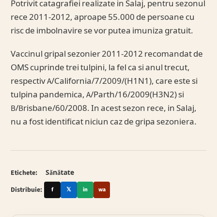
Potrivit catagrafiei realizate in Salaj, pentru sezonul
rece 2011-2012, aproape 55.000 de persoane cu
risc de imbolnavire se vor putea imuniza gratuit.
Vaccinul gripal sezonier 2011-2012 recomandat de
OMS cuprinde trei tulpini, la fel ca si anul trecut,
respectiv A/California/7/2009/(H1N1), care este si
tulpina pandemica, A/Parth/16/2009(H3N2) si
B/Brisbane/60/2008. In acest sezon rece, in Salaj,
nu a fost identificat niciun caz de gripa sezoniera.
Etichete:
Sănătate
Distribuie:
f
𝕏
in
wa