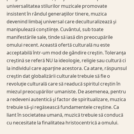
universalitatea stilurilor muzicale promovate
insistent în rândul generaţiilor tinere, muzica
devenind limbaj universal care deculturalizează şi
manipulează conştiinţe. Cuvântul, sub toate
manifestările sale, tinde să iasă din preocupările
omului recent. Această ofertă culturală nu este
acceptabilă într-um mod de gândire creştin. Toleranţa
creştină se referă NU la ideologie, religie sau cultură ci
la individul care aparţine acestora. Ca atare, răspunsul
creştin dat globalizării culturale trebuie să fie o
revoluţie culturală care să readucă spiritul creştin în
miezul preocupărilor umaniste. De asemenea, pentru
a redeveni autentică şi factor de spiritualizare, muzica
trebuie să-şi regăsească fundamentele creştine. Ca
liant în societatea umană, muzică trebuie să conducă
cu necesitate la finalitatea hristocentrică a omului.