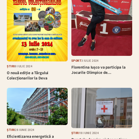
SPORT
3 IULIE 2024
Florentina Iușco va participa la
ȘTIRI
8 IULIE 2024
Jocurile Olimpice de…
O nouă ediție a Târgului
Colecționarilor la Deva
ȘTIRI
28 IUNIE 2024
ȘTIRI
18 IUNIE 2024
Eficientizarea energetică a