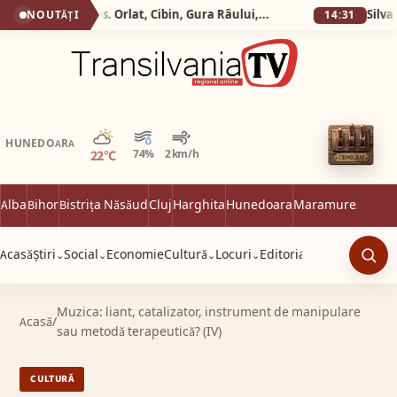
Silva Logistic Services. Orlat, Cibin, Gura Râului, Paltinis, Arena Platos, Iezeru Mare, drumul spre inima Mǎrginimii.
NOUTĂȚI
14:31
Parțial noros
HUNEDOARA
22°C
74%
2 km/h
Alba
Bihor
Bistrița Năsăud
Cluj
Harghita
Hunedoara
Maramureș
Satu 
Acasă
Știri
Social
Economie
Cultură
Locuri
Editorial
⌄
⌄
⌄
⌄
Caut
Muzica: liant, catalizator, instrument de manipulare
Acasă
/
sau metodă terapeutică? (IV)
CULTURĂ