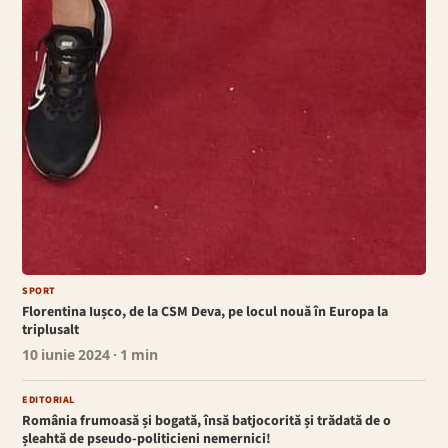
SPORT
Florentina Iușco, de la CSM Deva, pe locul nouă în Europa la
triplusalt
10 iunie 2024
· 1 min
EDITORIAL
România frumoasă și bogată, însă batjocorită și trădată de o
șleahtă de pseudo-politicieni nemernici!