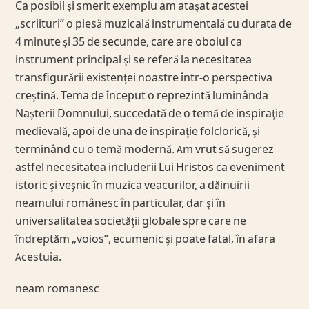
Ca posibil şi smerit exemplu am ataşat acestei
„scriituri” o piesă muzicală instrumentală cu durata de
4 minute şi 35 de secunde, care are oboiul ca
instrument principal şi se referă la necesitatea
transfigurării existenţei noastre într-o perspectiva
creştină. Tema de început o reprezintă luminânda
Naşterii Domnului, succedată de o temă de inspiraţie
medievală, apoi de una de inspiraţie folclorică, şi
terminând cu o temă modernă. Am vrut să sugerez
astfel necesitatea includerii Lui Hristos ca eveniment
istoric şi veşnic în muzica veacurilor, a dăinuirii
neamului românesc în particular, dar şi în
universalitatea societăţii globale spre care ne
îndreptăm „voios”, ecumenic şi poate fatal, în afara
Acestuia.
neam romanesc