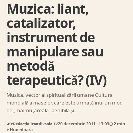
Muzica: liant,
catalizator,
instrument de
manipulare sau
metodă
terapeutică? (IV)
Muzica, vector al spiritualizării umane Cultura
mondială a maselor, care este urmată într-un mod
de „maimuţăreală” penibilă şi…
de
Redacția Transilvania TV
20 decembrie 2011
· 13:03
◷ 2 min
●
⌖ Hunedoara