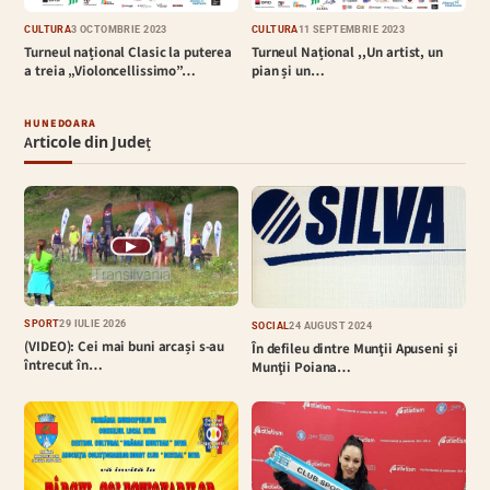
CULTURĂ
3 OCTOMBRIE 2023
CULTURĂ
11 SEPTEMBRIE 2023
Turneul național Clasic la puterea
Turneul Național ,,Un artist, un
a treia „Violoncellissimo”…
pian și un…
HUNEDOARA
Articole din Județ
▶
SPORT
29 IULIE 2026
SOCIAL
24 AUGUST 2024
(VIDEO): Cei mai buni arcași s-au
În defileu dintre Munţii Apuseni şi
întrecut în…
Munţii Poiana…