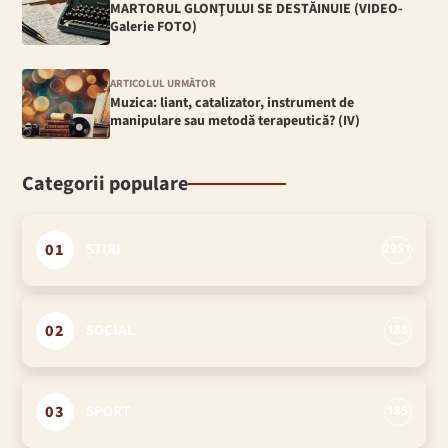
MARTORUL GLONŢULUI SE DESTĂINUIE (VIDEO-
Galerie FOTO)
ARTICOLUL URMĂTOR
Muzica: liant, catalizator, instrument de
manipulare sau metodă terapeutică? (IV)
Categorii populare
01
ȘTIRI
2951
02
SOCIAL
188
03
SPORT
185