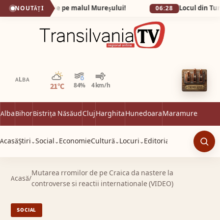
adisul secret de pe malul Mureșului!
NOUTĂȚI
06:28
Parțial noros
ALBA
21°C
84%
4 km/h
Alba
Bihor
Bistrița Năsăud
Cluj
Harghita
Hunedoara
Maramureș
Satu 
Acasă
Știri
Social
Economie
Cultură
Locuri
Editorial
⌄
⌄
⌄
⌄
Caut
Mutarea rromilor de pe Craica da nastere la
Acasă
/
controverse si reactii internationale (VIDEO)
SOCIAL