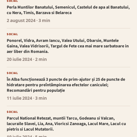
SOCIAL
Perla Muntilor Banatului, Semenicul, Castelul de apa al Banatului,
cu Nera, Timis, Barzava si Belareca
2 august 2024
· 3 min
SOCIAL
Ponorel, Vidra, Avram Iancu, Valea Utului, Obarsie, Muntele
Gaina, Valea Vidrisorii, Targul de Fete cea mai mare sarbatoare in
aer liber din Romania.
20 iulie 2024
· 2 min
SOCIAL
În Alba funcționează 3 puncte de prim-ajutor și 25 de puncte de
hidratare pentru preîntâmpinarea efectelor caniculei;
Recomandări pentru populație
11 iulie 2024
· 3 min
SOCIAL
Parcul National Retezat, muntii Tarcu, Godeanu si Valcan,
lacuraile Slavei, Lia, Ana, Vioricsi Zanoaga, Lacul Mare, Lacul cu
pietris si Lacul Mutatorii.