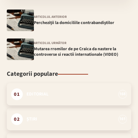
ARTICOLUL ANTERIOR
Percheziţii la domiciliile contrabandiştilor
ARTICOLUL URMĂTOR
Mutarea rromilor de pe Craica da nastere la
controverse si reactii internationale (VIDEO)
Categorii populare
01
EDITORIAL
168
02
ȘTIRI
161