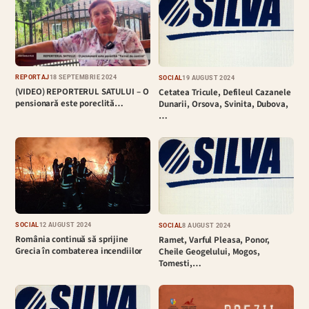
REPORTAJ
18 SEPTEMBRIE 2024
SOCIAL
19 AUGUST 2024
(VIDEO) REPORTERUL SATULUI – O
Cetatea Tricule, Defileul Cazanele
pensionară este poreclită…
Dunarii, Orsova, Svinita, Dubova,
…
SOCIAL
12 AUGUST 2024
SOCIAL
8 AUGUST 2024
România continuă să sprijine
Ramet, Varful Pleasa, Ponor,
Grecia în combaterea incendiilor
Cheile Geogelului, Mogos,
Tomesti,…