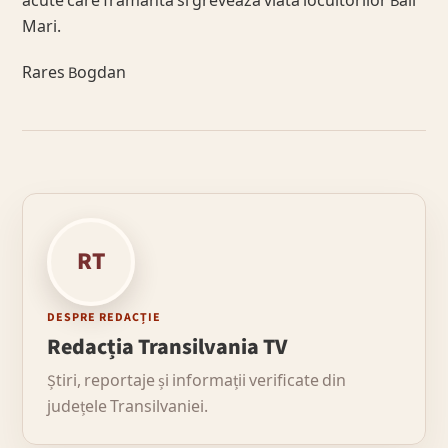
acute care framanta si greveaza viata locuitorilor Baii
Mari.
Rares Bogdan
RT
DESPRE REDACȚIE
Redacția Transilvania TV
Știri, reportaje și informații verificate din
județele Transilvaniei.