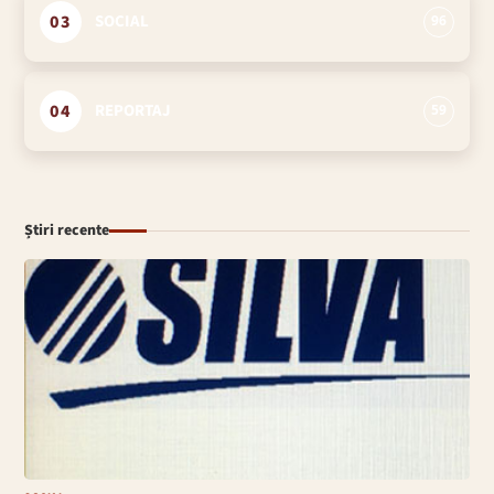
03
SOCIAL
96
04
REPORTAJ
59
Știri recente