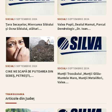
SOCIAL
9 SEPTEMBRIE 2024
SOCIAL
5 SEPTEMBRIE 2024
Țara Secașelor, Miercurea Sibiului
Valea Popii, Dealul Mamut, Parcul
și Ocna Sibiului, alături…
Dendrologic „Dr. Ioan…
SOCIAL
5 SEPTEMBRIE 2024
SOCIAL
4 SEPTEMBRIE 2024
CINE NE SCAPĂ DE PUTOAREA DIN
Munții Trascăului ,Munţii Gilău-
SEBEȘ, PETREȘTI,…
Muntele Mare, Munţii Metaliferi,
Valea…
TRANSILVANIA
Articole din Județ