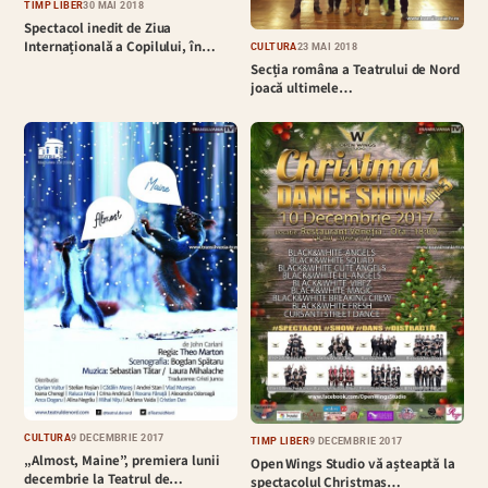
TIMP LIBER
30 MAI 2018
Spectacol inedit de Ziua
Internațională a Copilului, în…
CULTURĂ
23 MAI 2018
Secția româna a Teatrului de Nord
joacă ultimele…
CULTURĂ
9 DECEMBRIE 2017
TIMP LIBER
9 DECEMBRIE 2017
„Almost, Maine”, premiera lunii
Open Wings Studio vă așteaptă la
decembrie la Teatrul de…
spectacolul Christmas…