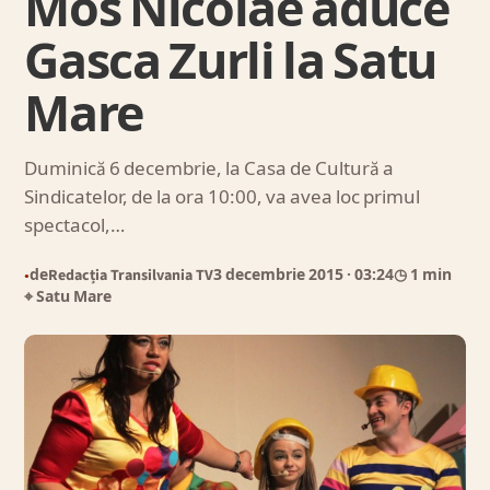
Mos Nicolae aduce
Gasca Zurli la Satu
Mare
Duminică 6 decembrie, la Casa de Cultură a
Sindicatelor, de la ora 10:00, va avea loc primul
spectacol,…
de
Redacția Transilvania TV
3 decembrie 2015
· 03:24
◷ 1 min
●
⌖ Satu Mare