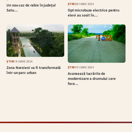
ȘTIRI
28 IUNIE 2024
Un nou caz de rabie în județul
Opt microbuze electrice pentru
Satu…
elevi au sosit în…
ȘTIRI
18 IUNIE 2024
Zona Noroieni va fi transformată
ȘTIRI
10 IUNIE 2024
într-un parc urban
Avansează lucrările de
modernizare a drumului care
face…