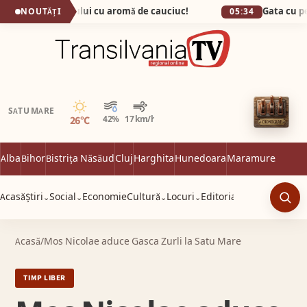
 capitala fumului cu aromă de cauciuc!
NOUTĂȚI
05:34
Senin
SATU MARE
26°C
42%
17 km/h
Alba
Bihor
Bistrița Năsăud
Cluj
Harghita
Hunedoara
Maramureș
Satu 
Acasă
Știri
Social
Economie
Cultură
Locuri
Editorial
⌄
⌄
⌄
⌄
Caut
Acasă
/
Mos Nicolae aduce Gasca Zurli la Satu Mare
TIMP LIBER