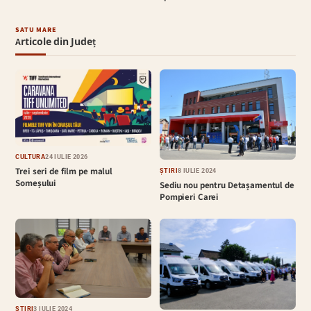
SATU MARE
Articole din Județ
CULTURĂ
24 IULIE 2026
Trei seri de film pe malul
ȘTIRI
8 IULIE 2024
Someșului
Sediu nou pentru Detașamentul de
Pompieri Carei
ȘTIRI
3 IULIE 2024