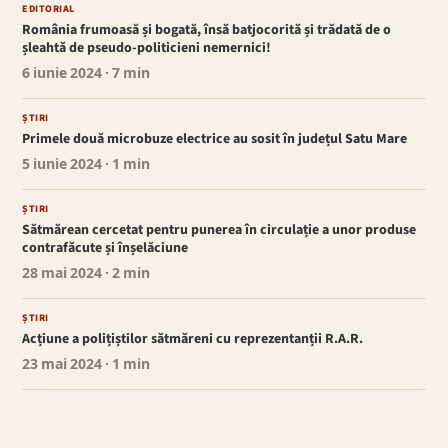
EDITORIAL
România frumoasă și bogată, însă batjocorită și trădată de o
șleahtă de pseudo-politicieni nemernici!
6 iunie 2024
· 7 min
ȘTIRI
Primele două microbuze electrice au sosit în județul Satu Mare
5 iunie 2024
· 1 min
ȘTIRI
Sătmărean cercetat pentru punerea în circulație a unor produse
contrafăcute și înșelăciune
28 mai 2024
· 2 min
ȘTIRI
Acțiune a polițiștilor sătmăreni cu reprezentanții R.A.R.
23 mai 2024
· 1 min