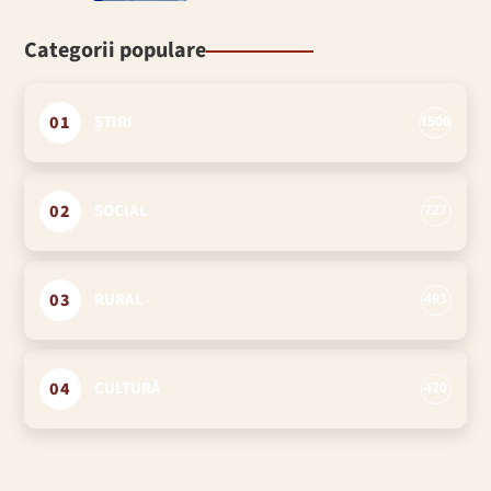
Categorii populare
01
ȘTIRI
1506
02
SOCIAL
727
03
RURAL
493
04
CULTURĂ
420