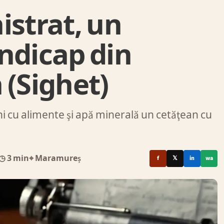
istrat, un
ndicap din
 (Sighet)
ini cu alimente şi apă minerală un cetăţean cu
◷ 3 min
⌖ Maramureș
f
𝕏
in
wa