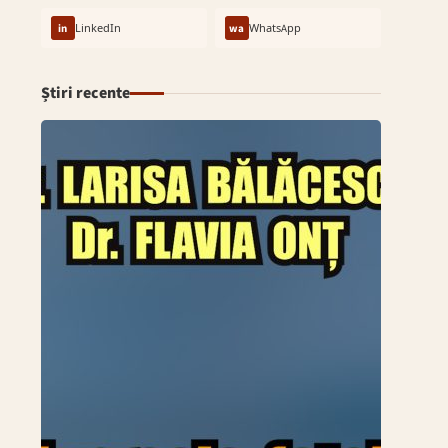
in
LinkedIn
wa
WhatsApp
Știri recente