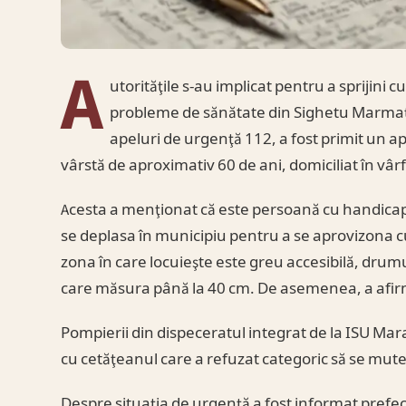
A
utorităţile s-au implicat pentru a sprijini
probleme de sănătate din Sighetu Marmaţie
apeluri de urgenţă 112, a fost primit un ap
vârstă de aproximativ 60 de ani, domiciliat în vâr
Acesta a menţionat că este persoană cu handicap 
se deplasa în municipiu pentru a se aprovizona cu
zona în care locuieşte este greu accesibilă, drumu
care măsura până la 40 cm. De asemenea, a afir
Pompierii din dispeceratul integrat de la ISU Mar
cu cetăţeanul care a refuzat categoric să se mute
Despre situaţia de urgenţă a fost informat prefect