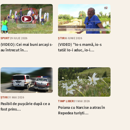
▶
SPORT
29 IULIE 2026
ȘTIRI
6 IUNIE 2026
(VIDEO): Cei mai buni arcași s-
(VIDEO) ”Io-s mamă, io-s
au întrecut în…
tată! Io-i aduc, io-i…
ȘTIRI
31 MAI 2026
TIMP LIBER
31 MAI 2026
Pasibil de pușcărie după ce a
Poiana cu Narcise a atras în
fost prins…
Repedea turiști…