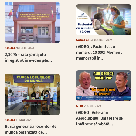
SĂNĂTATE
3 AUGUST 2026
(VIDEO): Pacientul cu
SOCIAL
26 IULIE 2023
numărul 10.000! Moment
2,10 % – rata şomajului
memorabil în…
înregistrat în evidenţele…
ȘTIRI
2 IUNIE 2026
(VIDEO) Veteranii
Aeroclubului Baia Mare se
SOCIAL
11 MAI 2023
întâlnesc sâmbătă…
Bursă generală a locurilor de
muncă organizată de…