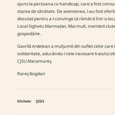
ajuns la persoana cu handicap, care a fost consult
starea de sănătate. De asemenea, i-au fost oferi
discutat pentru a-l convinge să rămână într-o locaţ
Local Sighetu Marmaţiei. Mai mult, membrii clubul
gospodărie.
Gavrilă Ardelean a mulţumit din suflet celor care 
solidaritate, aducându-i cele necesare traiului zi
CJSU Maramureş.
Rareş Bogdan
Știri
Etichete: