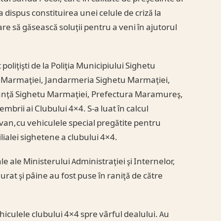
dispus constituirea unei celule de criză la
care să găsească soluţii pentru a veni în ajutorul
poliţişti de la Poliţia Municipiului Sighetu
 Marmaţiei, Jandarmeria Sighetu Marmaţiei,
ulanţă Sighetu Marmaţiei, Prefectura Maramureş,
rii ai Clubului 4×4. S-a luat în calcul
lovan,cu vehiculele special pregătite pentru
lialei sighetene a clubului 4×4.
le ale Ministerului Administraţiei şi Internelor,
rat şi pâine au fost puse în raniţă de către
hiculele clubului 4×4 spre vârful dealului. Au