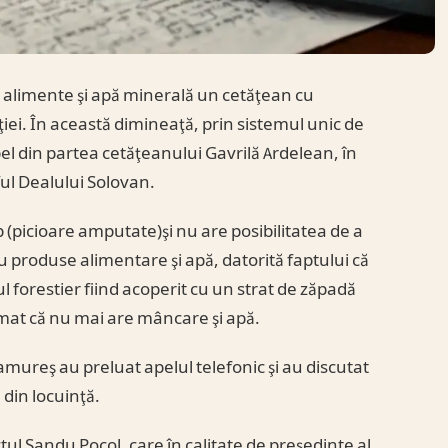
 cu alimente şi apă minerală un cetăţean cu
i. În această dimineaţă, prin sistemul unic de
el din partea cetăţeanului Gavrilă Ardelean, în
ful Dealului Solovan.
(picioare amputate)şi nu are posibilitatea de a
 produse alimentare şi apă, datorită faptului că
l forestier fiind acoperit cu un strat de zăpadă
mat că nu mai are mâncare şi apă.
amureş au preluat apelul telefonic şi au discutat
 din locuinţă.
ul Sandu Pocol, care în calitate de preşedinte al