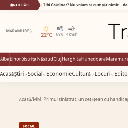
De ce stau oamenii la rând la Tibi Grădinar? Nu voiam să cumpăr nimic… dar am plecat cu sacoșa plină!
NOUTĂȚI
Senin
MARAMUREȘ
22°C
69%
4 km/h
Alba
Bihor
Bistrița Năsăud
Cluj
Harghita
Hunedoara
Maramur
Acasă
Știri
Social
Economie
Cultură
Locuri
Edito
⌄
⌄
⌄
⌄
Acasă
/
MM: Primul sinistrat, un cetăţean cu handica
SOCIAL