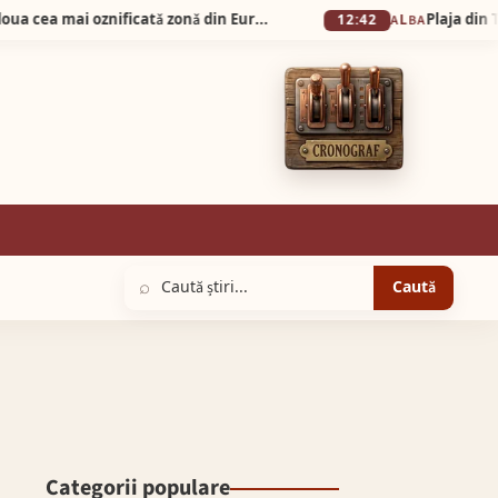
Silva Logistic Services. Muntele Bǎişorii, a doua cea mai oznificatǎ zonǎ din Europa, un colț de rai unde sălbăticia Apusenilor întâlnește liniștea profundă a brazilor falnici.
12:42
ALBA
⌕
Caută
Categorii populare