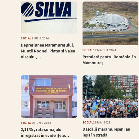
SOCIAL
2 IULIE 2024
Depresiunea Maramuresului,
Muntii Rodnei, Piatra si Valea
SOCIAL
12 MARTIE 2024
Premieră pentru România, în
Viseului,…
Maramureș
SOCIAL
29 MAI 2023
SOCIAL
26 IUNIE 2023
Dascălii maramureșeni au
2,11 % , rata şomajului
ieșit în stradă
înregistrat în evidenţele…