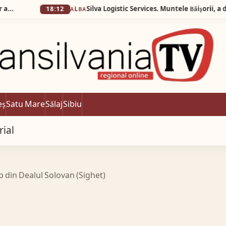
18:12
ALBA
eș
Satu Mare
Sălaj
Sibiu
rial
p din Dealul Solovan (Sighet)