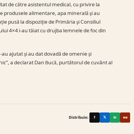
at de către asistentul medical, cu privire la
te produsele alimentare, apa minerală şi au
ie pusă la dispoziţie de Primăria şi Consiliul
ui 4×4 i-au tăiat cu drujba lemnele de foc din
l-au ajutat şi au dat dovadă de omenie şi
lnic”, a declarat Dan Bucă, purtătorul de cuvânt al
Distribuie:
f
𝕏
in
wa