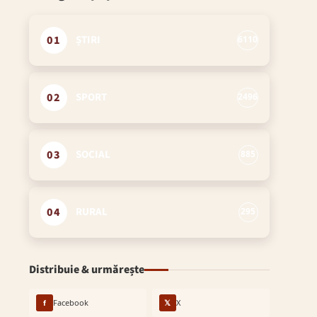
01
ȘTIRI
6110
02
SPORT
2496
03
SOCIAL
885
04
RURAL
295
Distribuie & urmărește
f
Facebook
𝕏
X