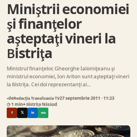
Miniştrii economiei
şi finanţelor
aşteptaţi vineri la
Bistriţa
Ministrul finanţelor, Gheorghe Ialomiţeanu şi
ministrul economiei, Ion Ariton sunt aşteptaţi vineri
la Bistriţa. Cei doi reprezentanţi ai…
de
Redacția Transilvania TV
27 septembrie 2011
· 11:23
●
◷ 1 min
⌖ Bistrița Năsăud
f
𝕏
in
wa