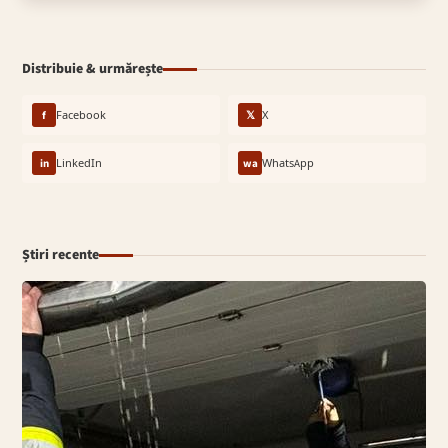
Distribuie & urmărește
f
Facebook
𝕏
X
in
LinkedIn
wa
WhatsApp
Știri recente