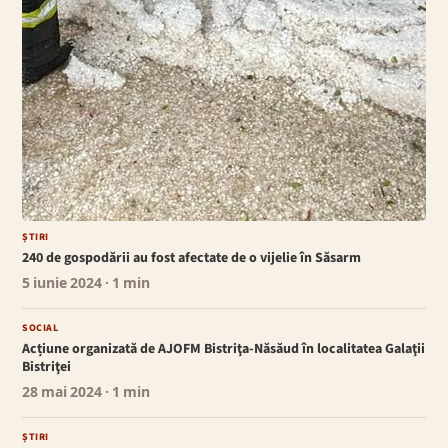
ȘTIRI
240 de gospodării au fost afectate de o vijelie în Săsarm
5 iunie 2024
· 1 min
SOCIAL
Acțiune organizată de AJOFM Bistriţa-Năsăud în localitatea Galaţii
Bistriţei
28 mai 2024
· 1 min
ȘTIRI