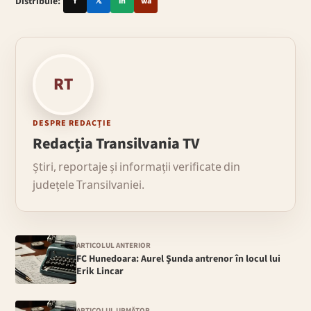
Distribuie:
f
𝕏
in
wa
RT
DESPRE REDACȚIE
Redacția Transilvania TV
Știri, reportaje și informații verificate din
județele Transilvaniei.
ARTICOLUL ANTERIOR
FC Hunedoara: Aurel Şunda antrenor în locul lui
Erik Lincar
ARTICOLUL URMĂTOR