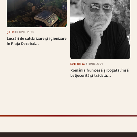
ȘTIRI
10 IUNIE 2024
Lucrări de salubrizare și igienizare
în Piața Decebal…
EDITORIAL
6 IUNIE 2024
România frumoasă și bogată, însă
batjocorită și trădată…