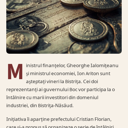
M
inistrul finanţelor, Gheorghe Ialomiţeanu
şi ministrul economiei, Ion Ariton sunt
aşteptaţi vineri la Bistriţa. Cei doi
reprezentanţi ai guvernului Boc vor participa la o
întâlnire cu marii investitori din domeniul
industriei, din Bistriţa-Năsăud.
Iniţiativa îi aparţine prefectului Cristian Florian,
care şi-a propus să organizeze o serie de întâlniri