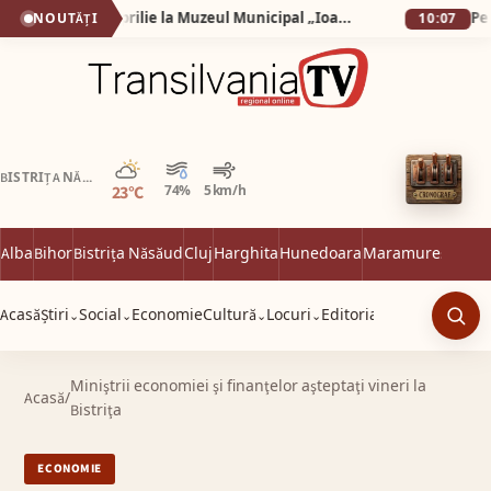
Exponatul lunii aprilie la Muzeul Municipal „Ioan Raica” Sebeș: „Îngroparea lui Iisus Hristos”, icoană pe sticlă realizată de iconarul Florin Poenariu
NOUTĂȚI
10:07
Parțial noros
BISTRIȚA NĂSĂUD
23°C
74%
5 km/h
Alba
Bihor
Bistrița Năsăud
Cluj
Harghita
Hunedoara
Maramureș
Satu 
Acasă
Știri
Social
Economie
Cultură
Locuri
Editorial
⌄
⌄
⌄
⌄
Caut
Miniştrii economiei şi finanţelor aşteptaţi vineri la
Acasă
/
Bistriţa
ECONOMIE