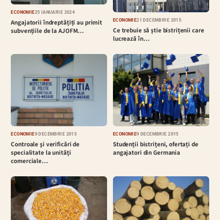
ECONOMIE
25 IANUARIE 2024
ECONOMIE
21 DECEMBRIE 2015
Angajatorii îndreptățiți au primit
Ce trebuie să știe bistrițenii care
subvențiile de la AJOFM…
lucrează în…
ECONOMIE
9 DECEMBRIE 2015
ECONOMIE
9 DECEMBRIE 2015
Controale şi verificări de
Studenții bistrițeni, ofertați de
specialitate la unităţi
angajatori din Germania
comerciale…