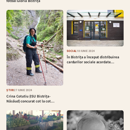
fotbal Gloria Bistrița
SOCIAL
18 IUNIE 2024
În Bistrița a început distribuirea
cardurilor sociale acordate…
ȘTIRI
27 IUNIE 2024
Crina Cotutiu (ISU Bistrița-
Năsăud) concurat cot la cot…