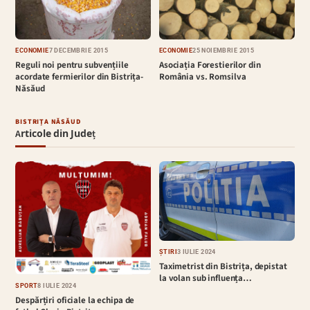
ECONOMIE
7 DECEMBRIE 2015
ECONOMIE
25 NOIEMBRIE 2015
Reguli noi pentru subvențiile
Asociația Forestierilor din
acordate fermierilor din Bistrița-
România vs. Romsilva
Năsăud
BISTRIȚA NĂSĂUD
Articole din Județ
ȘTIRI
3 IULIE 2024
Taximetrist din Bistrița, depistat
la volan sub influența…
SPORT
8 IULIE 2024
Despărțiri oficiale la echipa de