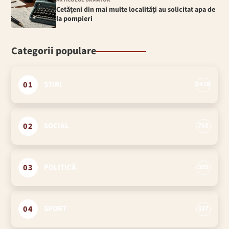
Cetăţeni din mai multe localităţi au solicitat apa de
la pompieri
Categorii populare
01
ȘTIRI
2478
02
SOCIAL
768
03
POLITICĂ
365
04
SPORT
337