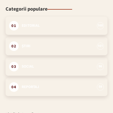
Categorii populare
01
EDITORIAL
168
02
ȘTIRI
161
03
SOCIAL
96
04
REPORTAJ
59