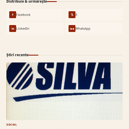
Distribuie & urmărește
f
Facebook
𝕏
X
in
LinkedIn
wa
WhatsApp
Știri recente
SOCIAL