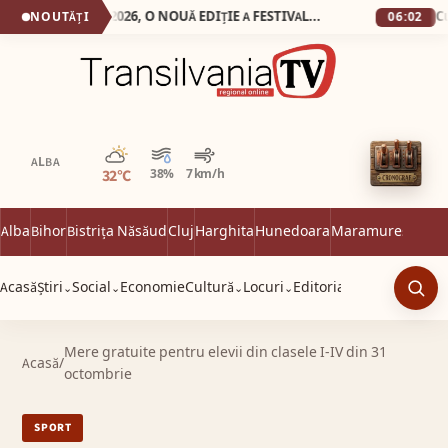
SEBEȘ: 15-17 MAI 2026, O NOUĂ EDIȚIE A FESTIVALULUI INTERNAȚIONAL „LUCIAN BLAGA” Spectacole și concursuri, cărți de calitate și conferințe științifice, în cadrul unui demers cultural de tradiție
NOUTĂȚI
06:02
Parțial noros
ALBA
32°C
38%
7 km/h
Alba
Bihor
Bistrița Năsăud
Cluj
Harghita
Hunedoara
Maramureș
Satu 
Acasă
Știri
Social
Economie
Cultură
Locuri
Editorial
⌄
⌄
⌄
⌄
Caut
Mere gratuite pentru elevii din clasele I-IV din 31
Acasă
/
octombrie
SPORT