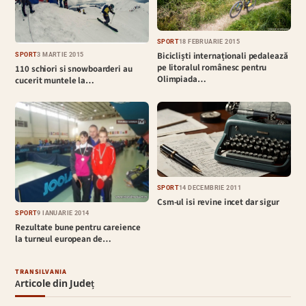
SPORT
18 FEBRUARIE 2015
Bicicliști internaționali pedalează
SPORT
3 MARTIE 2015
pe litoralul românesc pentru
110 schiori si snowboarderi au
Olimpiada…
cucerit muntele la…
SPORT
14 DECEMBRIE 2011
Csm-ul isi revine incet dar sigur
SPORT
9 IANUARIE 2014
Rezultate bune pentru careience
la turneul european de…
TRANSILVANIA
Articole din Județ