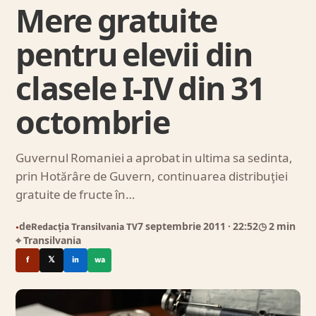
Mere gratuite
pentru elevii din
clasele I-IV din 31
octombrie
Guvernul Romaniei a aprobat in ultima sa sedinta,
prin Hotărâre de Guvern, continuarea distribuţiei
gratuite de fructe în…
de
Redacția Transilvania TV
7 septembrie 2011
· 22:52
◷ 2 min
●
⌖ Transilvania
f
𝕏
in
wa