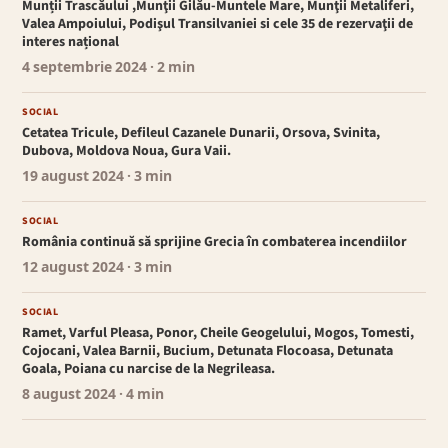
Munții Trascăului ,Munţii Gilău-Muntele Mare, Munţii Metaliferi,
Valea Ampoiului, Podişul Transilvaniei si cele 35 de rezervaţii de
interes național
4 septembrie 2024
· 2 min
SOCIAL
Cetatea Tricule, Defileul Cazanele Dunarii, Orsova, Svinita,
Dubova, Moldova Noua, Gura Vaii.
19 august 2024
· 3 min
SOCIAL
România continuă să sprijine Grecia în combaterea incendiilor
12 august 2024
· 3 min
SOCIAL
Ramet, Varful Pleasa, Ponor, Cheile Geogelului, Mogos, Tomesti,
Cojocani, Valea Barnii, Bucium, Detunata Flocoasa, Detunata
Goala, Poiana cu narcise de la Negrileasa.
8 august 2024
· 4 min