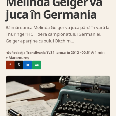
Melinda Geiger va
juca în Germania
Băimăreanca Melinda Geiger va juca până în vară la
Thüringer HC, lidera campionatului Germaniei.
Geiger aparţine cubului Oltchim…
de
Redacția Transilvania TV
31 ianuarie 2012
· 00:51
◷ 1 min
●
⌖ Maramureș
f
𝕏
in
wa