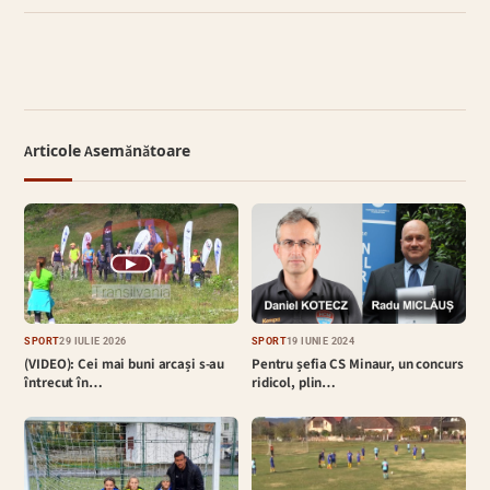
Articole Asemănătoare
▶
SPORT
29 IULIE 2026
SPORT
19 IUNIE 2024
(VIDEO): Cei mai buni arcași s-au
Pentru șefia CS Minaur, un concurs
întrecut în…
ridicol, plin…