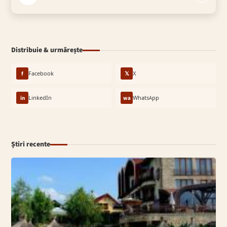
Distribuie & urmărește
f
Facebook
𝕏
X
in
LinkedIn
wa
WhatsApp
Știri recente