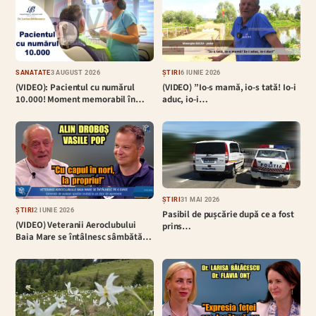
SĂNĂTATE
3 AUGUST 2026
ȘTIRI
6 IUNIE 2026
(VIDEO): Pacientul cu numărul
(VIDEO) ”Io-s mamă, io-s tată! Io-i
10.000! Moment memorabil în…
aduc, io-i…
ȘTIRI
31 MAI 2026
ȘTIRI
2 IUNIE 2026
Pasibil de pușcărie după ce a fost
(VIDEO) Veteranii Aeroclubului
prins…
Baia Mare se întâlnesc sâmbătă…