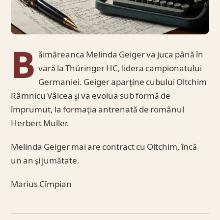
B
ăimăreanca Melinda Geiger va juca până în
vară la Thüringer HC, lidera campionatului
Germaniei. Geiger aparţine cubului Oltchim
Râmnicu Vâlcea şi va evolua sub formă de
împrumut, la formaţia antrenată de românul
Herbert Muller.
Melinda Geiger mai are contract cu Oltchim, încă
un an şi jumătate.
Marius Cîmpian