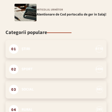
ARTICOLUL URMĂTOR
Atentionare de Cod portocaliu de ger in Salaj!
Categorii populare
01
ȘTIRI
6110
02
SPORT
2496
03
SOCIAL
885
04
RURAL
295