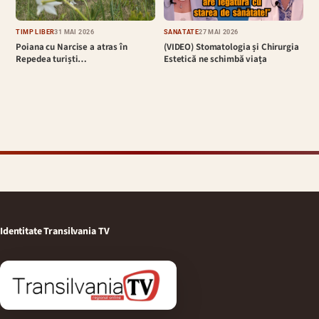
TIMP LIBER
31 MAI 2026
SĂNĂTATE
27 MAI 2026
Poiana cu Narcise a atras în
(VIDEO) Stomatologia și Chirurgia
Repedea turiști…
Estetică ne schimbă viața
Identitate Transilvania TV