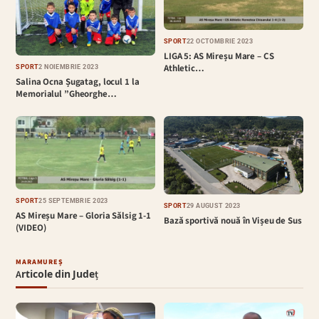
SPORT
22 OCTOMBRIE 2023
LIGA 5: AS Mireșu Mare – CS
Athletic…
SPORT
2 NOIEMBRIE 2023
Salina Ocna Șugatag, locul 1 la
Memorialul ”Gheorghe…
SPORT
25 SEPTEMBRIE 2023
SPORT
29 AUGUST 2023
AS Mireșu Mare – Gloria Sălsig 1-1
Bază sportivă nouă în Vișeu de Sus
(VIDEO)
MARAMUREȘ
Articole din Județ