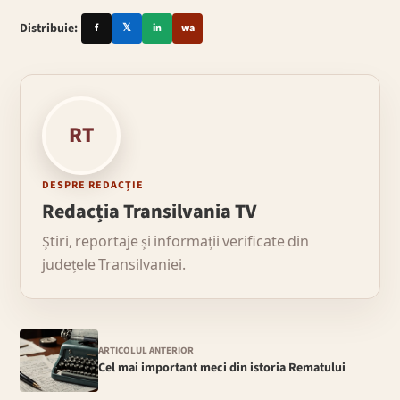
Distribuie:
f
𝕏
in
wa
RT
DESPRE REDACȚIE
Redacția Transilvania TV
Știri, reportaje și informații verificate din
județele Transilvaniei.
ARTICOLUL ANTERIOR
Cel mai important meci din istoria Rematului