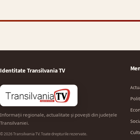
Men
Identitate Transilvania TV
Actu
Polit
Eco
Informații regionale, actualitate și povești din județele
Soci
Transilvaniei.
Cult
© 2026 Transilvania TV. Toate drepturile rezervate.