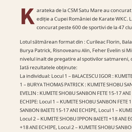
K
arateka de la CSM Satu Mare au concurat l
ediție a Cupei României de Karate WKC. La
concurat peste 600 de sportivi de la 47 clu
Lotul sătmărean format din : Curileac Florin, Ba
Burya Patrick, Risnoveanu Alin, Feher Evelin si Mi
nivelul inalt de pregatire al spotivilor satmareni, 
Iată rezultatele obținute:
La individual: Locul 1 – BALACESCU IGOR : KUMI
1 – BURYA THOMAS PATRICK : KUMITE SHOBU SANB
EVELIN : KUMITE SHOBU SANBON FETE 15-17 ANI 
ECHIPE: Locul 1 – KUMITE SHOBU SANBON FETE 1
SANBON BAIETI 15-17 ANI ECHIPE, Locul 1 – KUM
Locul 2 – KUMITE SHOBU IPPON BAIETI +18 ANI E
+18 ANI ECHIPE, Locul 2 – KUMITE SHOBU SANBON