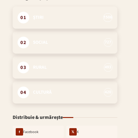
01
ȘTIRI
1506
02
SOCIAL
727
03
RURAL
493
04
CULTURĂ
420
Distribuie & urmărește
f
Facebook
𝕏
X