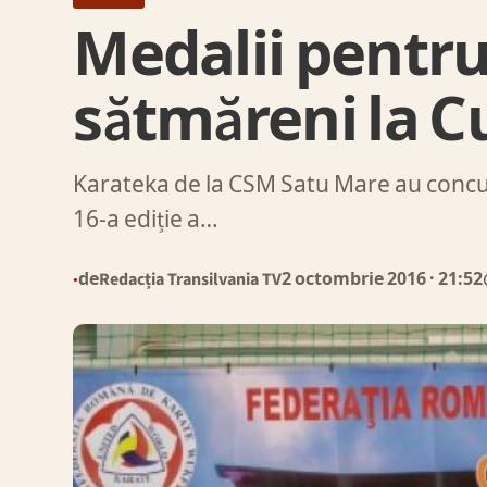
Medalii pentr
sătmăreni la 
Karateka de la CSM Satu Mare au concura
16-a ediție a…
de
Redacția Transilvania TV
2 octombrie 2016
· 21:52
●