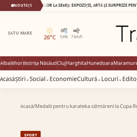
23 MAI 2026, NOAPTEA MUZEELOR LA SEBEȘ: EXPOZIȚII, ARTĂ ȘI SURPRIZE PENTRU VIZITATORI
NOUTĂȚI
Senin
SATU MARE
26°C
54%
7 km/h
Alba
Bihor
Bistrița Năsăud
Cluj
Harghita
Hunedoara
Maramur
Acasă
Știri
Social
Economie
Cultură
Locuri
Edito
⌄
⌄
⌄
⌄
Acasă
/
Medalii pentru karateka sătmăreni la Cupa 
SPORT