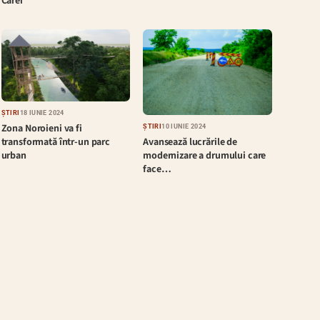
Carei
ȘTIRI
18 IUNIE 2024
Zona Noroieni va fi
ȘTIRI
10 IUNIE 2024
Avansează lucrările de
transformată într-un parc
modernizare a drumului care
urban
face…