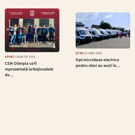
ȘTIRI
28 IUNIE 2024
SPORT
1 MARTIE 2023
Opt microbuze electrice
CSM Olimpia va fi
pentru elevi au sosit în…
reprezentată la Naționalele
de…