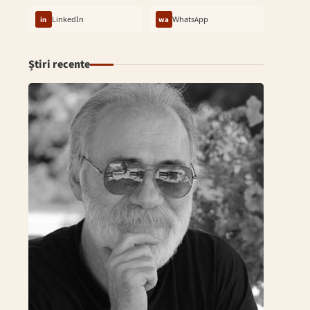
in
LinkedIn
wa
WhatsApp
Știri recente