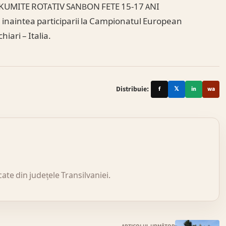
– KUMITE ROTATIV SANBON FETE 15-17 ANI
e inaintea participarii la Campionatul European
iari – Italia.
Distribuie:
f
𝕏
in
wa
icate din județele Transilvaniei.