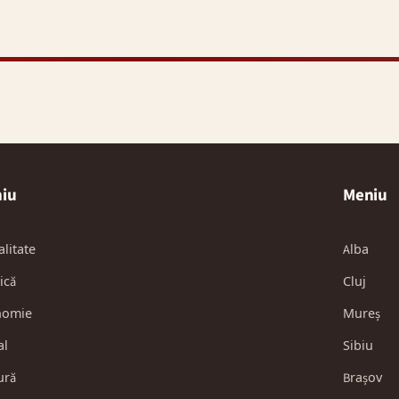
iu
Meniu
alitate
Alba
ică
Cluj
nomie
Mureș
al
Sibiu
ură
Brașov