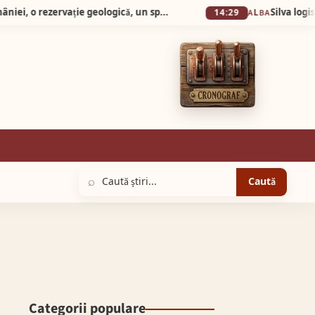
Silva Logistic Services. Micul Canion al României, o rezervație geologică, un spectacol vizual unde timpul și apa au lucrat împreună, sculptând în carnea pământului forme de o frumusețe stranie.
14:29
ALBA
⌕
Caută
Categorii populare