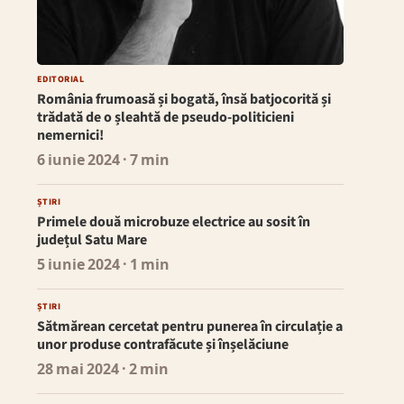
EDITORIAL
România frumoasă și bogată, însă batjocorită și
trădată de o șleahtă de pseudo-politicieni
nemernici!
6 iunie 2024
· 7 min
ȘTIRI
Primele două microbuze electrice au sosit în
județul Satu Mare
5 iunie 2024
· 1 min
ȘTIRI
Sătmărean cercetat pentru punerea în circulație a
unor produse contrafăcute și înșelăciune
28 mai 2024
· 2 min