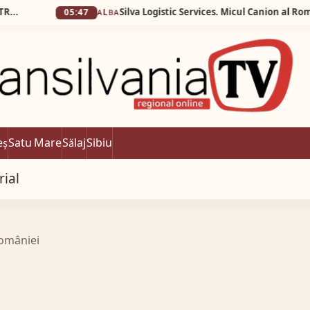
05:47
ALBA
eș
Satu Mare
Sălaj
Sibiu
rial
României