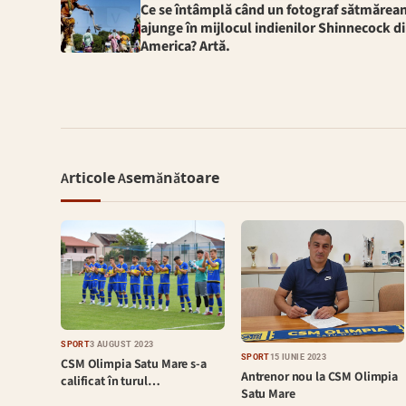
Ce se întâmplă când un fotograf sătmărea
ajunge în mijlocul indienilor Shinnecock d
America? Artă.
Articole Asemănătoare
SPORT
3 AUGUST 2023
SPORT
15 IUNIE 2023
CSM Olimpia Satu Mare s-a
Antrenor nou la CSM Olimpia
calificat în turul…
Satu Mare