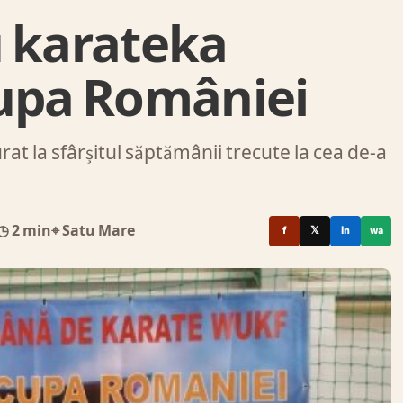
u karateka
Cupa României
t la sfârșitul săptămânii trecute la cea de-a
◷ 2 min
⌖ Satu Mare
f
𝕏
in
wa