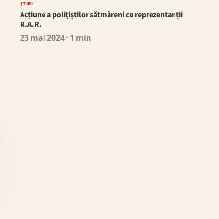
ȘTIRI
Acțiune a polițiștilor sătmăreni cu reprezentanții
R.A.R.
23 mai 2024
· 1 min