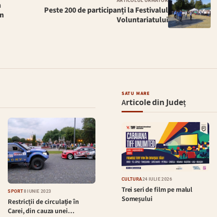
ARTICOLUL URMĂTOR
n
Peste 200 de participanți la Festivalul
in
Voluntariatului
SATU MARE
Articole din Județ
CULTURĂ
24 IULIE 2026
Trei seri de film pe malul
SPORT
8 IUNIE 2023
Someșului
Restricții de circulație în
Carei, din cauza unei…