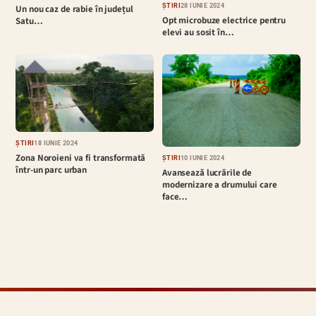
ȘTIRI
28 IUNIE 2024
Un nou caz de rabie în județul
Opt microbuze electrice pentru
Satu…
elevi au sosit în…
ȘTIRI
18 IUNIE 2024
Zona Noroieni va fi transformată
ȘTIRI
10 IUNIE 2024
într-un parc urban
Avansează lucrările de
modernizare a drumului care
face…