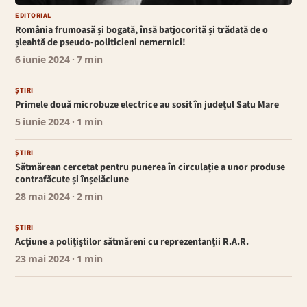
EDITORIAL
România frumoasă și bogată, însă batjocorită și trădată de o
șleahtă de pseudo-politicieni nemernici!
6 iunie 2024
· 7 min
ȘTIRI
Primele două microbuze electrice au sosit în județul Satu Mare
5 iunie 2024
· 1 min
ȘTIRI
Sătmărean cercetat pentru punerea în circulație a unor produse
contrafăcute și înșelăciune
28 mai 2024
· 2 min
ȘTIRI
Acțiune a polițiștilor sătmăreni cu reprezentanții R.A.R.
23 mai 2024
· 1 min