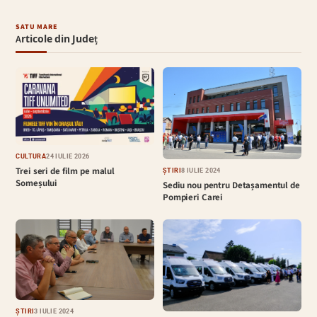
SATU MARE
Articole din Județ
CULTURĂ
24 IULIE 2026
Trei seri de film pe malul
ȘTIRI
8 IULIE 2024
Someșului
Sediu nou pentru Detașamentul de
Pompieri Carei
ȘTIRI
3 IULIE 2024