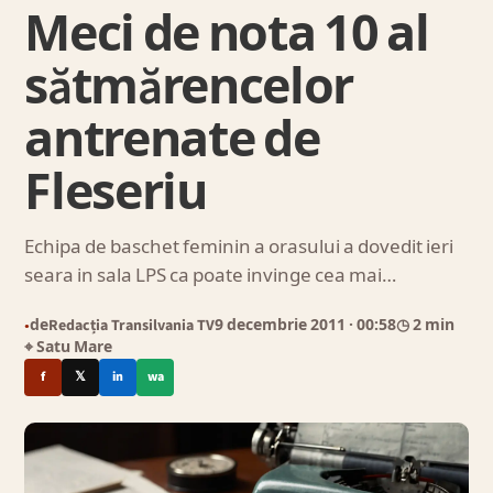
Meci de nota 10 al
sătmărencelor
antrenate de
Fleseriu
Echipa de baschet feminin a orasului a dovedit ieri
seara in sala LPS ca poate invinge cea mai…
de
Redacția Transilvania TV
9 decembrie 2011
· 00:58
◷ 2 min
●
⌖ Satu Mare
f
𝕏
in
wa