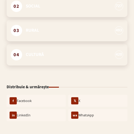
02
SOCIAL
727
03
RURAL
493
04
CULTURĂ
420
Distribuie & urmărește
f
Facebook
𝕏
X
in
LinkedIn
wa
WhatsApp