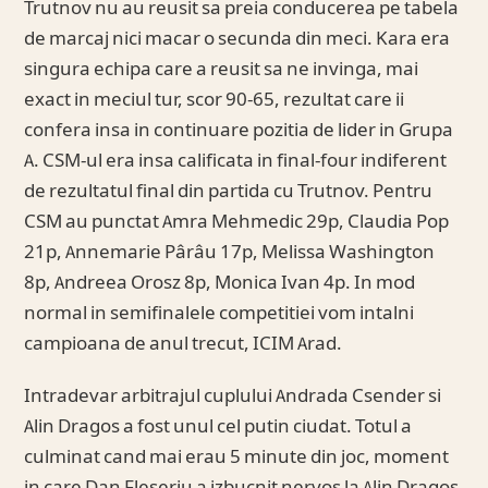
Trutnov nu au reusit sa preia conducerea pe tabela
de marcaj nici macar o secunda din meci. Kara era
singura echipa care a reusit sa ne invinga, mai
exact in meciul tur, scor 90-65, rezultat care ii
confera insa in continuare pozitia de lider in Grupa
A. CSM-ul era insa calificata in final-four indiferent
de rezultatul final din partida cu Trutnov. Pentru
CSM au punctat Amra Mehmedic 29p, Claudia Pop
21p, Annemarie Pârâu 17p, Melissa Washington
8p, Andreea Orosz 8p, Monica Ivan 4p. In mod
normal in semifinalele competitiei vom intalni
campioana de anul trecut, ICIM Arad.
Intradevar arbitrajul cuplului Andrada Csender si
Alin Dragos a fost unul cel putin ciudat. Totul a
culminat cand mai erau 5 minute din joc, moment