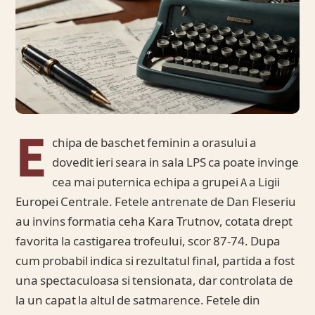
E
chipa de baschet feminin a orasului a
dovedit ieri seara in sala LPS ca poate invinge
cea mai puternica echipa a grupei A a Ligii
Europei Centrale. Fetele antrenate de Dan Fleseriu
au invins formatia ceha Kara Trutnov, cotata drept
favorita la castigarea trofeului, scor 87-74. Dupa
cum probabil indica si rezultatul final, partida a fost
una spectaculoasa si tensionata, dar controlata de
la un capat la altul de satmarence. Fetele din