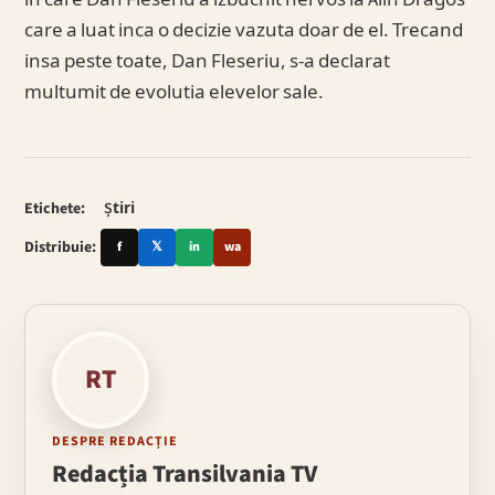
in care Dan Fleseriu a izbucnit nervos la Alin Dragos
care a luat inca o decizie vazuta doar de el. Trecand
insa peste toate, Dan Fleseriu, s-a declarat
multumit de evolutia elevelor sale.
Etichete:
Știri
Distribuie:
f
𝕏
in
wa
RT
DESPRE REDACȚIE
Redacția Transilvania TV